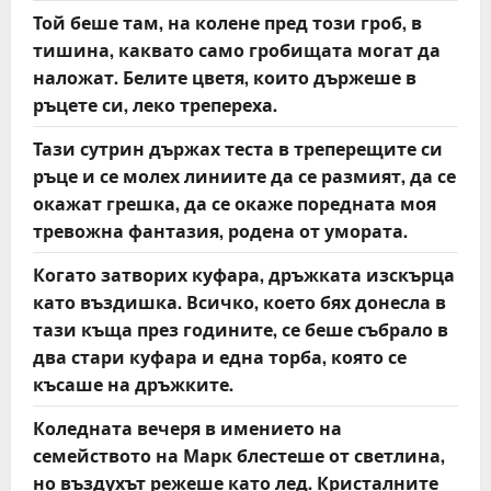
Той беше там, на колене пред този гроб, в
тишина, каквато само гробищата могат да
наложат. Белите цветя, които държеше в
ръцете си, леко трепереха.
Тази сутрин държах теста в треперещите си
ръце и се молех линиите да се размият, да се
окажат грешка, да се окаже поредната моя
тревожна фантазия, родена от умората.
Когато затворих куфара, дръжката изскърца
като въздишка. Всичко, което бях донесла в
тази къща през годините, се беше събрало в
два стари куфара и една торба, която се
късаше на дръжките.
Коледната вечеря в имението на
семейството на Марк блестеше от светлина,
но въздухът режеше като лед. Кристалните