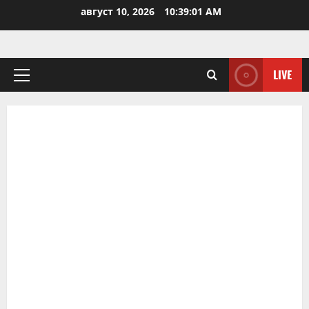
Skip
август 10, 2026
10:39:02 AM
to
content
LIVE
Primary
Menu