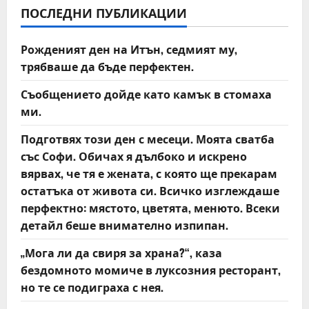
ПОСЛЕДНИ ПУБЛИКАЦИИ
Рожденият ден на Итън, седмият му,
трябваше да бъде перфектен.
Съобщението дойде като камък в стомаха
ми.
Подготвях този ден с месеци. Моята сватба
със Софи. Обичах я дълбоко и искрено
вярвах, че тя е жената, с която ще прекарам
остатъка от живота си. Всичко изглеждаше
перфектно: мястото, цветята, менюто. Всеки
детайл беше внимателно изпипан.
„Мога ли да свиря за храна?“, каза
бездомното момиче в луксозния ресторант,
но те се подиграха с нея.