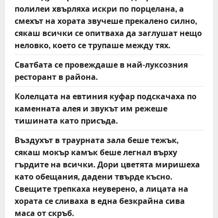
полилеи хвърляха искри по порцелана, а
смехът на хората звучеше прекалено силно,
сякаш всички се опитваха да заглушат нещо
неловко, което се трупаше между тях.
Сватбата се провеждаше в най-луксозния
ресторант в района.
Колелцата на евтиния куфар подскачаха по
каменната алея и звукът им режеше
тишината като присъда.
Въздухът в траурната зала беше тежък,
сякаш мокър камък беше легнал върху
гърдите на всички. Дори цветята миришеха
като обещания, дадени твърде късно.
Свещите трепкаха неуверено, а лицата на
хората се сливаха в една безкрайна сива
маса от скръб.