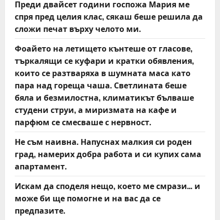
Преди двайсет години госпожа Мария ме
спря пред целия клас, сякаш беше решила да
сложи печат върху челото ми.
Фоайето на летището кънтеше от гласове,
търкалящи се куфари и кратки обявления,
които се разтваряха в шумната маса като
пара над гореща чаша. Светлината беше
бяла и безмилостна, климатикът бълваше
студени струи, а миризмата на кафе и
парфюм се смесваше с нервност.
Не съм наивна. Напуснах малкия си роден
град, намерих добра работа и си купих сама
апартамент.
Искам да споделя нещо, което ме смрази… и
може би ще помогне и на вас да се
предпазите.