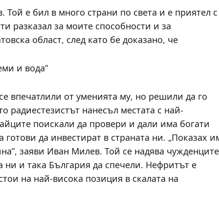
Той е бил в много страни по света и е приятел с
ти разказал за моите способности и за
товска област, след като бе доказано, че
ми и вода”
е впечатлили от уменията му, но решили да го
ято радиестезистът нанесъл местата с най-
тайците поискали да провери и дали има богати
а готови да инвестират в страната ни. „Показах и
ина”, заяви Иван Милев. Той се надява чужденците
 ни и така България да спечели. Нефритът е
стои на най-висока позиция в скалата на