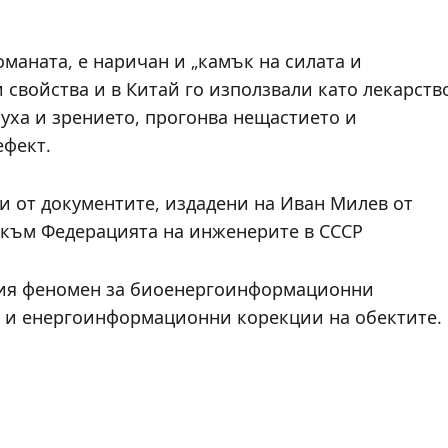
оманата, е наричан и „камък на силата и
 свойства и в Китай го използвали като лекарств
луха и зрението, прогонва нещастието и
ефект.
и от документите, издадени на Иван Милев от
 към Федерацията на инженерите в СССР
кия феномен за биоенергоинформационни
 и енергоинформационни корекции на обектите.