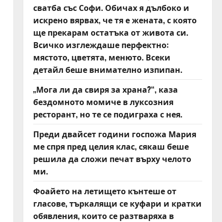
сватба със Софи. Обичах я дълбоко и
искрено вярвах, че тя е жената, с която
ще прекарам остатъка от живота си.
Всичко изглеждаше перфектно:
мястото, цветята, менюто. Всеки
детайл беше внимателно изпипан.
„Мога ли да свиря за храна?“, каза
бездомното момиче в луксозния
ресторант, но те се подиграха с нея.
Преди двайсет години госпожа Мария
ме спря пред целия клас, сякаш беше
решила да сложи печат върху челото
ми.
Фоайето на летището кънтеше от
гласове, търкалящи се куфари и кратки
обявления, които се разтваряха в