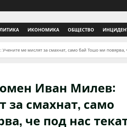
ЛИТИКА
ИКОНОМИКА
ОБЩЕСТВО
ИНЦИДЕН
чените ме мислят за смахнат, само бай Тошо ми повярва, че
омен Иван Милев:
 за смахнат, само
ва, че под нас тека