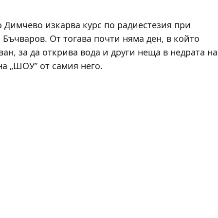
о Димчево изкарва курс по радиестезия при
 Бъчваров. От тогава почти няма ден, в който
ан, за да открива вода и други неща в недрата на
на „ШОУ” от самия него.