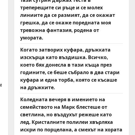
треперещите си ръце и се молех
линиите да се размият, да се окажат
грешка, да се окаже поредната моя
тревожна фантазия, родена от
умората.
Когато затворих куфара, дръжката
изскърца като въздишка. Всичко,
което бях донесла в тази къща през
годините, се беше събрало в два стари
куфара и една торба, която се късаше
м
на дръжките.
Коледната вечеря в имението на
семейството на Марк блестеше от
светлина, но въздухът режеше като
лед. Кристалните полилеи хвърляха
искри по порцелана, а смехът на хората