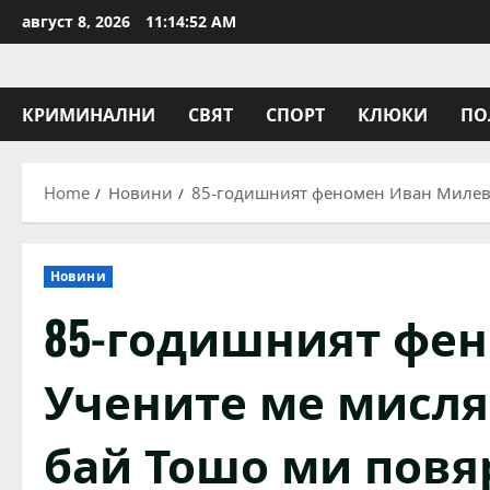
Skip
август 8, 2026
11:14:53 AM
to
content
КРИМИНАЛНИ
СВЯТ
СПОРТ
КЛЮКИ
ПО
Home
Новини
85-годишният феномен Иван Милев: У
Новини
85-годишният фен
Учените ме мислят
бай Тошо ми повяр