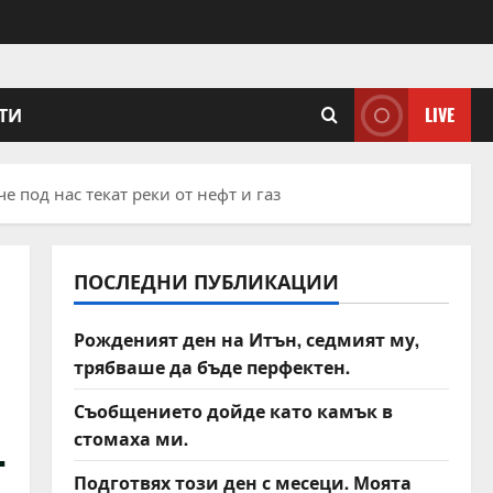
ТИ
LIVE
 под нас текат реки от нефт и газ
ПОСЛЕДНИ ПУБЛИКАЦИИ
Рожденият ден на Итън, седмият му,
трябваше да бъде перфектен.
Съобщението дойде като камък в
стомаха ми.
т
Подготвях този ден с месеци. Моята