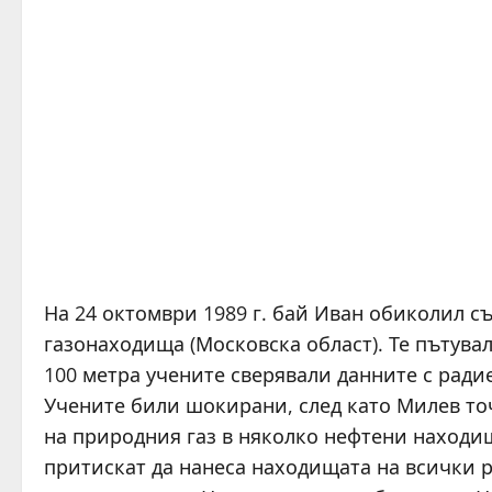
На 24 октомври 1989 г. бай Иван обиколил 
газонаходища (Московска област). Те пътувал
100 метра учените сверявали данните с ради
Учените били шокирани, след като Милев то
на природния газ в няколко нефтени находищ
притискат да нанеса находищата на всички р