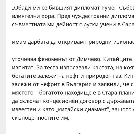
„Обади ми се бившият дипломат Румен Събев. 
влиятелни хора. Пред чуждестранни диплома
съвместната ми дейност с руски учени в Сара
имам дарбата да откривам природни изкопае
уточнява феноменът от Димчево. Китайците с
изпитат. За теста използвали картата, на ко
богатите залежи на нефт и природен газ. Ки
залежи от нефрит в България и заявили, че с
мястото – богатото находище е в Стара план
да сключат концесионен договор с държавата
известен и като „китайски диамант”, защото 
скъпоценностите им,