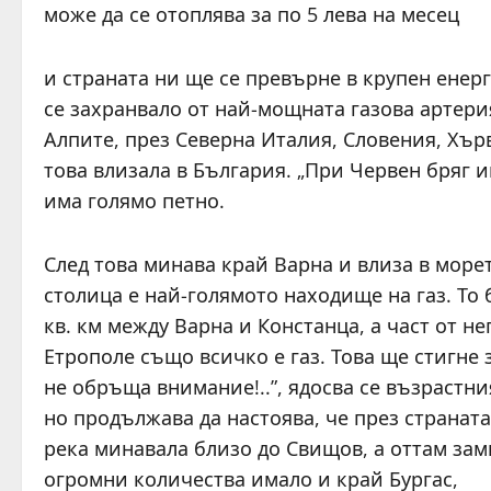
може да се отоплява за по 5 лева на месец
и страната ни ще се превърне в крупен енер
се захранвало от най-мощната газова артери
Алпите, през Северна Италия, Словения, Хърв
това влизала в България. „При Червен бряг и
има голямо петно.
След това минава край Варна и влиза в морет
столица е най-голямото находище на газ. То
кв. км между Варна и Констанца, а част от н
Етрополе също всичко е газ. Това ще стигне 
не обръща внимание!..”, ядосва се възрастни
но продължава да настоява, че през странат
река минавала близо до Свищов, а оттам зам
огромни количества имало и край Бургас,