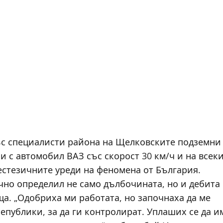
със специалисти района на Щелковските подземни
и с автомобил ВАЗ със скорост 30 км/ч и на всек
естезичните уреди на феномена от България.
чно определил не само дълбочината, но и дебита
а. „Одобриха ми работата, но започнаха да ме
епублики, за да ги контролират. Уплаших се да и