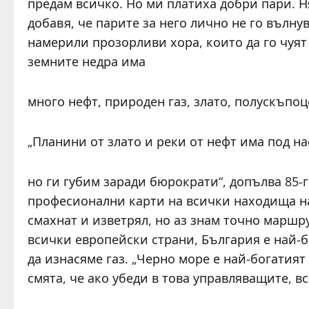
предам всичко. Но ми платиха добри пари. Ня
добавя, че парите за него лично не го вълнув
намерили прозорливи хора, които да го чуят з
земните недра има
много нефт, природен газ, злато, полускъпо
„Планини от злато и реки от нефт има под на
но ги губим заради бюрократи“, допълва 85-
професионални карти на всички находища на 
смахнат и изветрял, но аз знам точно маршру
всички европейски страни, България е най-б
да изнасяме газ. „Черно море е най-богатият
смята, че ако убеди в това управляващите, в