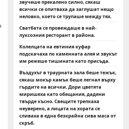
звучеше прекалено силно, сякаш
всички се опитваха да заглушат нещо
неловко, което се трупаше между тях.
о
Сватбата се провеждаше в най-
луксозния ресторант в района.
Колелцата на евтиния куфар
подскачаха по каменната алея и звукът
им режеше тишината като присъда.
Въздухът в траурната зала беше тежък,
сякаш мокър камък беше легнал върху
гърдите на всички. Дори цветята
миришеха като обещания, дадени
твърде късно. Свещите трепкаха
неуверено, а лицата на хората се
сливаха в една безкрайна сива маса от
скръб.