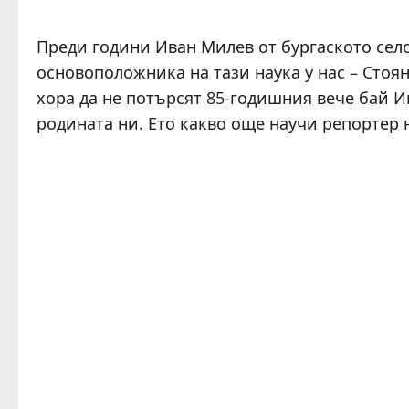
Преди години Иван Милев от бургаското сел
основоположника на тази наука у нас – Стоян
хора да не потърсят 85-годишния вече бай Ив
родината ни. Ето какво още научи репортер 