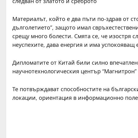
следван от златото и среброто
Материалът, който е два пъти по-здрав от ст
дълголетието”, защото имал свръхестествени
срещу много болести. Смята се, че изостря с
неуспехите, дава енергия и има успокояващ 
Дипломатите от Китай били силно впечатлен
научнотехнологическия център “Магнитрон”
Те потвърждават способностите на българс
локации, ориентация в информационно поле