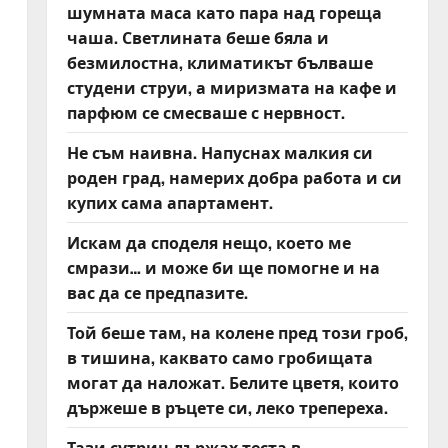
шумната маса като пара над гореща
чаша. Светлината беше бяла и
безмилостна, климатикът бълваше
студени струи, а миризмата на кафе и
парфюм се смесваше с нервност.
Не съм наивна. Напуснах малкия си
роден град, намерих добра работа и си
купих сама апартамент.
Искам да споделя нещо, което ме
смрази… и може би ще помогне и на
вас да се предпазите.
Той беше там, на колене пред този гроб,
в тишина, каквато само гробищата
могат да наложат. Белите цветя, които
държеше в ръцете си, леко трепереха.
Тази сутрин държах теста в