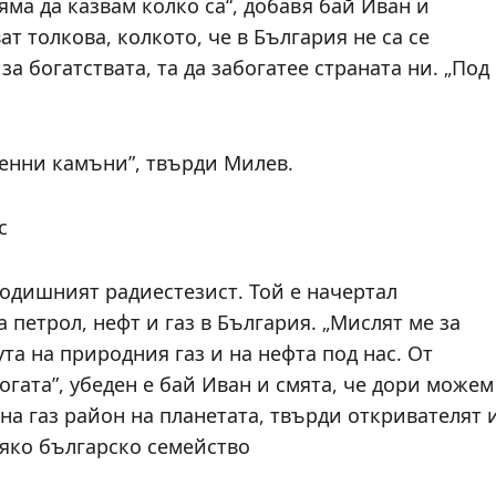
ма да казвам колко са“, добавя бай Иван и
ат толкова, колкото, че в България не са се
а богатствата, та да забогатее страната ни. „Под
ценни камъни”, твърди Милев.
с
годишният радиестезист. Той е начертал
петрол, нефт и газ в България. „Мислят ме за
та на природния газ и на нефта под нас. От
огата”, убеден е бай Иван и смята, че дори можем
 на газ район на планетата, твърди откривателят 
сяко българско семейство