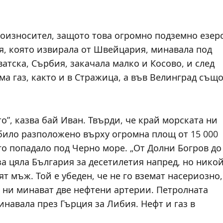
гоизносител, защото това огромно подземно езер
я, която извирала от Швейцария, минавала под
атска, Сърбия, закачала малко и Косово, и след
ма газ, както и в Стражица, а във Велинград същ
о”, казва бай Иван. Твърди, че край морската ни
 било разположено върху огромна площ от 15 000
его попадало под Черно море. „От Долни Богров до
за цяла България за десетилетия напред, но нико
ят мъж. Той е убеден, че не го вземат насериозно,
а ни минават две нефтени артерии. Петролната
инавала през Гърция за Либия. Нефт и газ в