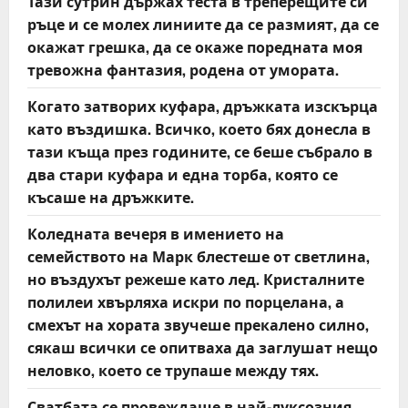
Тази сутрин държах теста в треперещите си
ръце и се молех линиите да се размият, да се
окажат грешка, да се окаже поредната моя
тревожна фантазия, родена от умората.
Когато затворих куфара, дръжката изскърца
като въздишка. Всичко, което бях донесла в
тази къща през годините, се беше събрало в
два стари куфара и една торба, която се
късаше на дръжките.
Коледната вечеря в имението на
семейството на Марк блестеше от светлина,
но въздухът режеше като лед. Кристалните
полилеи хвърляха искри по порцелана, а
смехът на хората звучеше прекалено силно,
сякаш всички се опитваха да заглушат нещо
неловко, което се трупаше между тях.
Сватбата се провеждаше в най-луксозния