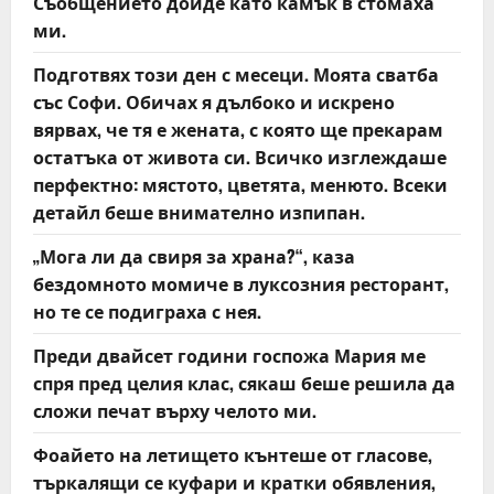
Съобщението дойде като камък в стомаха
g
ми.
a
Подготвях този ден с месеци. Моята сватба
със Софи. Обичах я дълбоко и искрено
t
вярвах, че тя е жената, с която ще прекарам
остатъка от живота си. Всичко изглеждаше
i
перфектно: мястото, цветята, менюто. Всеки
o
детайл беше внимателно изпипан.
n
„Мога ли да свиря за храна?“, каза
бездомното момиче в луксозния ресторант,
но те се подиграха с нея.
Преди двайсет години госпожа Мария ме
спря пред целия клас, сякаш беше решила да
сложи печат върху челото ми.
Фоайето на летището кънтеше от гласове,
търкалящи се куфари и кратки обявления,