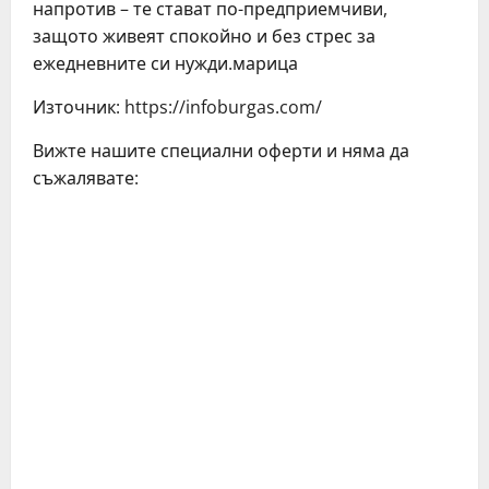
напротив – те стават по-предприемчиви,
защото живеят спокойно и без стрес за
ежедневните си нужди.марица
Източник: https://infoburgas.com/
Вижте нашите специални оферти и няма да
съжалявате:
C
o
n
t
i
n