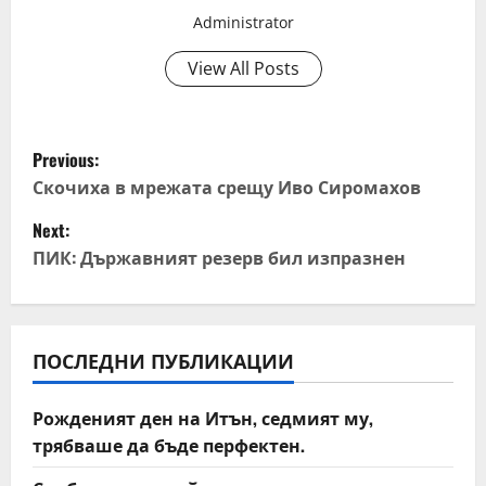
Administrator
View All Posts
P
Previous:
o
Скочиха в мрежата срещу Иво Сиромахов
Next:
s
ПИК: Държавният резерв бил изпразнен
t
n
ПОСЛЕДНИ ПУБЛИКАЦИИ
a
v
Рожденият ден на Итън, седмият му,
трябваше да бъде перфектен.
i