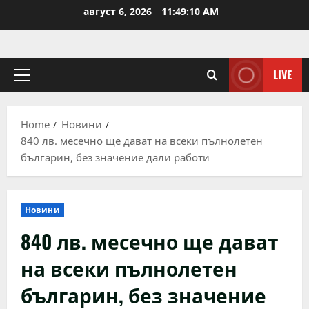
Skip
август 6, 2026
11:49:10 AM
to
content
LIVE
Primary
Menu
Home
Новини
840 лв. месечно ще дават на всеки пълнолетен
българин, без значение дали работи
Новини
840 лв. месечно ще дават
на всеки пълнолетен
българин, без значение