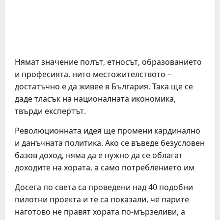
Нямат значение полът, етносът, образованието
и професията, нито местожителството –
достатъчно е да живее в България. Така ще се
даде тласък на националната икономика,
твърди експертът.
Революционната идея ще промени кардинално
и данъчната политика. Ако се въведе безусловен
базов доход, няма да е нужно да се облагат
доходите на хората, а само потреблението им
Досега по света са проведени над 40 подобни
пилотни проекта и те са показали, че парите
наготово не правят хората по-мързеливи, а