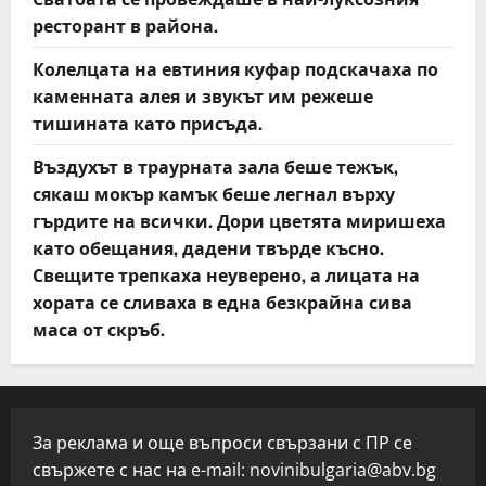
ресторант в района.
Колелцата на евтиния куфар подскачаха по
каменната алея и звукът им режеше
тишината като присъда.
Въздухът в траурната зала беше тежък,
сякаш мокър камък беше легнал върху
гърдите на всички. Дори цветята миришеха
като обещания, дадени твърде късно.
Свещите трепкаха неуверено, а лицата на
хората се сливаха в една безкрайна сива
маса от скръб.
За реклама и още въпроси свързани с ПР се
свържете с нас на e-mail:
novinibulgaria@abv.bg