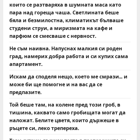
които се разтваряха в шумната маса като
пара над гореща чаша. Светлината беше
бяла и безмилостна, климатикът бълваше
студени струи, а миризмата на кафе и
парфюм се смесваше с нервност.
Не съм наивна. Напуснах малкия си роден
град, намерих добра работа и си купих сама
апартамент.
Искам да споделя нещо, което ме смрази… и
може би ще помогне и на вас да се
предпазите.
Той беше там, на колене пред този гроб, в
тишина, каквато само гробищата могат да
наложат. Белите цветя, които държеше в
ръцете си, леко трепереха.