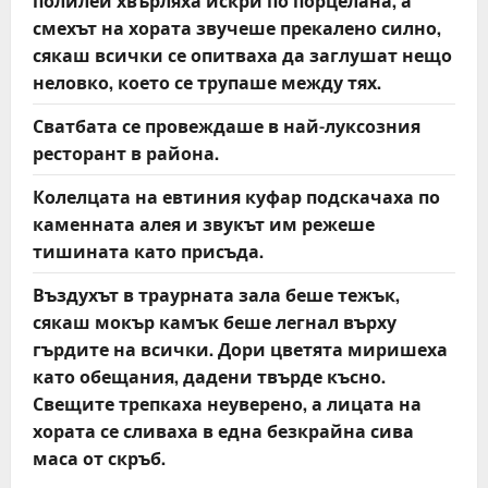
полилеи хвърляха искри по порцелана, а
смехът на хората звучеше прекалено силно,
сякаш всички се опитваха да заглушат нещо
неловко, което се трупаше между тях.
Сватбата се провеждаше в най-луксозния
ресторант в района.
Колелцата на евтиния куфар подскачаха по
каменната алея и звукът им режеше
тишината като присъда.
Въздухът в траурната зала беше тежък,
сякаш мокър камък беше легнал върху
гърдите на всички. Дори цветята миришеха
като обещания, дадени твърде късно.
Свещите трепкаха неуверено, а лицата на
хората се сливаха в една безкрайна сива
маса от скръб.