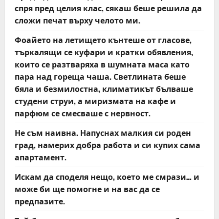
спря пред целия клас, сякаш беше решила да
сложи печат върху челото ми.
Фоайето на летището кънтеше от гласове,
търкалящи се куфари и кратки обявления,
които се разтваряха в шумната маса като
пара над гореща чаша. Светлината беше
бяла и безмилостна, климатикът бълваше
студени струи, а миризмата на кафе и
парфюм се смесваше с нервност.
Не съм наивна. Напуснах малкия си роден
град, намерих добра работа и си купих сама
апартамент.
Искам да споделя нещо, което ме смрази… и
може би ще помогне и на вас да се
предпазите.