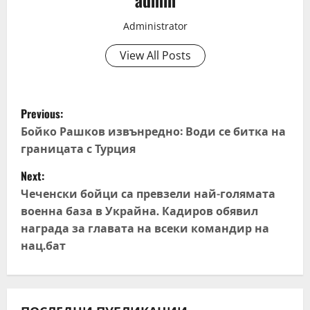
admin
Administrator
View All Posts
P
Previous:
o
Бойко Рашков извънредно: Води се битка на
границата с Турция
s
Next:
t
Чеченски бойци са превзели най-голямата
военна база в Украйна. Кадиров обявил
n
награда за главата на всеки командир на
нац.бат
a
v