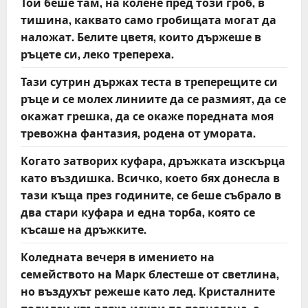
Той беше там, на колене пред този гроб, в
тишина, каквато само гробищата могат да
наложат. Белите цветя, които държеше в
ръцете си, леко трепереха.
Тази сутрин държах теста в треперещите си
ръце и се молех линиите да се размият, да се
окажат грешка, да се окаже поредната моя
тревожна фантазия, родена от умората.
Когато затворих куфара, дръжката изскърца
като въздишка. Всичко, което бях донесла в
тази къща през годините, се беше събрало в
два стари куфара и една торба, която се
късаше на дръжките.
Коледната вечеря в имението на
семейството на Марк блестеше от светлина,
но въздухът режеше като лед. Кристалните