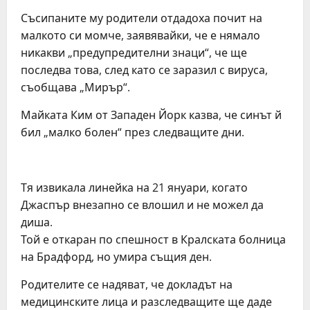
Съсипаните му родители отдадоха почит на
малкото си момче, заявявайки, че е нямало
никакви „предупредителни знаци“, че ще
последва това, след като се заразил с вируса,
съобщава „Мирър“.
Майката Ким от Западен Йорк казва, че синът й
бил „малко болен“ през следващите дни.
Тя извикала линейка на 21 януари, когато
Джаспър внезапно се влошил и не можел да
диша.
Той е откаран по спешност в Кралската болница
на Брадфорд, но умира същия ден.
Родителите се надяват, че докладът на
медицинските лица и разследващите ще даде