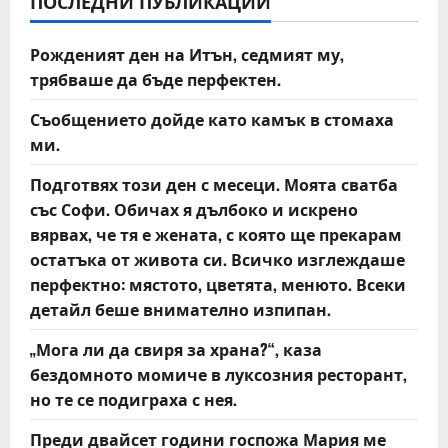
i
ПОСЛЕДНИ ПУБЛИКАЦИИ
g
Рожденият ден на Итън, седмият му,
a
трябваше да бъде перфектен.
t
Съобщението дойде като камък в стомаха
ми.
i
Подготвях този ден с месеци. Моята сватба
o
със Софи. Обичах я дълбоко и искрено
вярвах, че тя е жената, с която ще прекарам
n
остатъка от живота си. Всичко изглеждаше
перфектно: мястото, цветята, менюто. Всеки
детайл беше внимателно изпипан.
„Мога ли да свиря за храна?“, каза
бездомното момиче в луксозния ресторант,
но те се подиграха с нея.
Преди двайсет години госпожа Мария ме