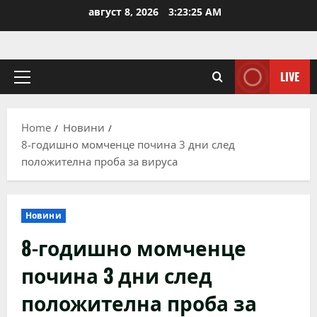
Skip
август 8, 2026
3:23:26 AM
to
content
LIVE
Primary
Menu
Home
Новини
8-годишно момченце почина 3 дни след
положителна проба за вируса
Новини
8-годишно момченце
почина 3 дни след
положителна проба за