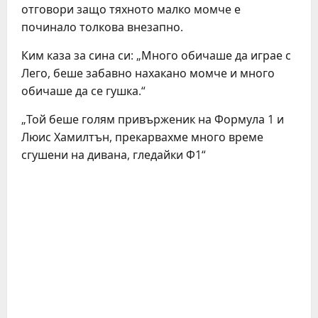
отговори защо тяхното малко момче е
починало толкова внезапно.
Ким каза за сина си: „Много обичаше да играе с
Лего, беше забавно нахакано момче и много
обичаше да се гушка.“
„Той беше голям привърженик на Формула 1 и
Люис Хамилтън, прекарвахме много време
сгушени на дивана, гледайки Ф1“