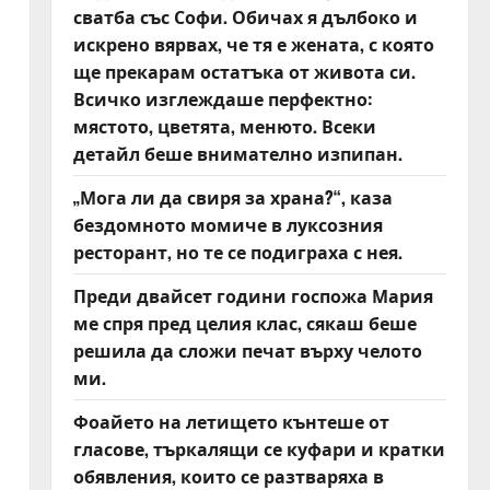
сватба със Софи. Обичах я дълбоко и
искрено вярвах, че тя е жената, с която
ще прекарам остатъка от живота си.
Всичко изглеждаше перфектно:
мястото, цветята, менюто. Всеки
детайл беше внимателно изпипан.
„Мога ли да свиря за храна?“, каза
бездомното момиче в луксозния
ресторант, но те се подиграха с нея.
Преди двайсет години госпожа Мария
ме спря пред целия клас, сякаш беше
решила да сложи печат върху челото
ми.
Фоайето на летището кънтеше от
гласове, търкалящи се куфари и кратки
обявления, които се разтваряха в