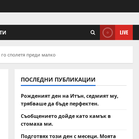
ТИ
LIVE
 го сполетя преди малко
ПОСЛЕДНИ ПУБЛИКАЦИИ
е
Рожденият ден на Итън, седмият му,
трябваше да бъде перфектен.
Съобщението дойде като камък в
стомаха ми.
Подготвях този ден с месеци. Моята