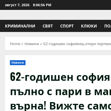
Skip
август 7, 2026
8:06:57 PM
to
content
КРИМИНАЛНИ
СВЯТ
СПОРТ
КЛЮКИ
ПО
Home
Новини
62-годишен софиянец откри портмоне
Новини
62-годишен софия
пълно с пари в ма
върна! Вижте само