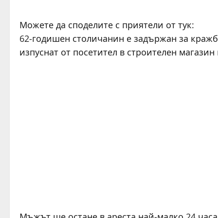
Можете да споделите с приятели от тук:
62-годишен столичанин е задържан за кражба
изпуснат от посетител в строителен магазин 
Мъжът ще остане в ареста най-малко 24 час