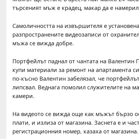
търсеният мъж е крадец, макар да е намерил
Самоличността на извършителя е установена,
разпространените видеозаписи от охранител
мъжа се вижда добре.
Портфейлът паднал от чантата на Валентин П
купи материали за ремонт на апартамента си.
по-късно Валентин забелязал, че портфейлът
липсвал. Веднага помолил служителите на ма
камери.
На видеото се вижда още как мъжът бързо ос
плати, и излиза от магазина. Заснета е и част
регистрационния номер, казаха от магазина.