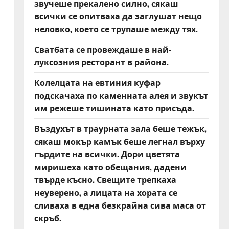
звучеше прекалено силно, сякаш
всички се опитваха да заглушат нещо
неловко, което се трупаше между тях.
Сватбата се провеждаше в най-
луксозния ресторант в района.
Колелцата на евтиния куфар
подскачаха по каменната алея и звукът
им режеше тишината като присъда.
Въздухът в траурната зала беше тежък,
сякаш мокър камък беше легнал върху
гърдите на всички. Дори цветята
миришеха като обещания, дадени
твърде късно. Свещите трепкаха
неуверено, а лицата на хората се
сливаха в една безкрайна сива маса от
скръб.