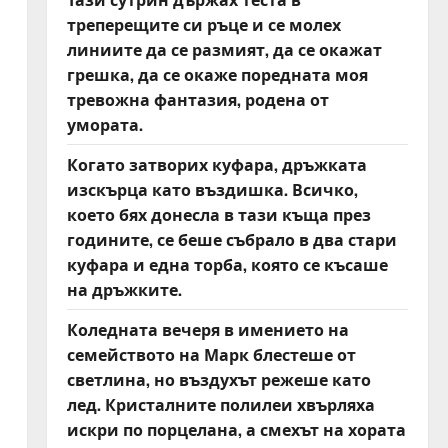
треперещите си ръце и се молех
линиите да се размият, да се окажат
грешка, да се окаже поредната моя
тревожна фантазия, родена от
умората.
Когато затворих куфара, дръжката
изскърца като въздишка. Всичко,
което бях донесла в тази къща през
годините, се беше събрало в два стари
куфара и една торба, която се късаше
на дръжките.
Коледната вечеря в имението на
семейството на Марк блестеше от
светлина, но въздухът режеше като
лед. Кристалните полилеи хвърляха
искри по порцелана, а смехът на хората