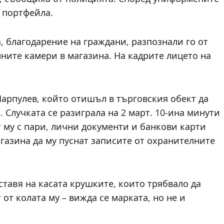
 портфейла.
 благодарение на граждани, разпознали го от
ните камери в магазина. На кадрите лицето на
арпулев, който отишъл в търговския обект да
 Случката се разиграла на 2 март. 10-ина минути
 му с пари, лични документи и банкови карти
газина да му пуснат записите от охранителните
тавя на касата крушките, които трябвало да
 от колата му – вижда се марката, но не и