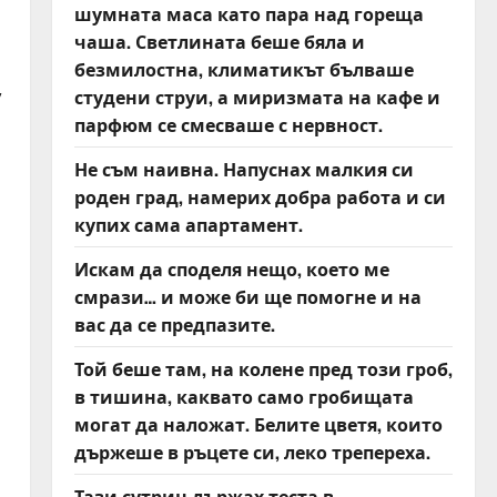
шумната маса като пара над гореща
чаша. Светлината беше бяла и
безмилостна, климатикът бълваше
,
студени струи, а миризмата на кафе и
парфюм се смесваше с нервност.
Не съм наивна. Напуснах малкия си
роден град, намерих добра работа и си
купих сама апартамент.
Искам да споделя нещо, което ме
смрази… и може би ще помогне и на
вас да се предпазите.
Той беше там, на колене пред този гроб,
в тишина, каквато само гробищата
могат да наложат. Белите цветя, които
държеше в ръцете си, леко трепереха.
Тази сутрин държах теста в