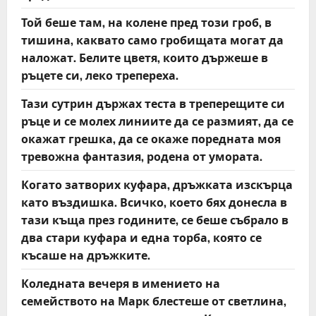
Той беше там, на колене пред този гроб, в
тишина, каквато само гробищата могат да
наложат. Белите цветя, които държеше в
ръцете си, леко трепереха.
Тази сутрин държах теста в треперещите си
ръце и се молех линиите да се размият, да се
окажат грешка, да се окаже поредната моя
тревожна фантазия, родена от умората.
Когато затворих куфара, дръжката изскърца
като въздишка. Всичко, което бях донесла в
тази къща през годините, се беше събрало в
два стари куфара и една торба, която се
късаше на дръжките.
Коледната вечеря в имението на
семейството на Марк блестеше от светлина,