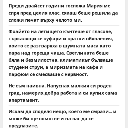
Преди двайсет години госпожа Мария ме
спря пред целия клас, сякаш беше решила да
сложи печат върху челото ми.
Фоайето на летището кънтеше от гласове,
търкалящи се куфари и кратки обявления,
които се разтваряха в шумната маса като
пара над гореща чаша. Светлината беше
бяла и безмилостна, климатикът бълваше
студени струи, а миризмата на кафе и
парфюм се смесваше с нервност.
Не съм наивна. Напуснах малкия си роден
град, намерих добра работа и си купих сама
апартамент.
Искам да споделя нещо, което ме смрази… и
може би ще помогне и на вас да се
предпазите.