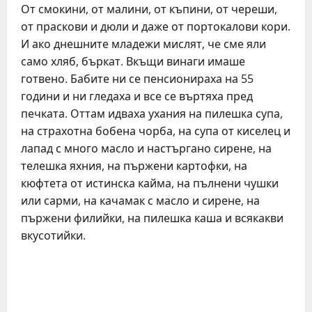
От смокини, от малини, от къпини, от череши,
от праскови и дюли и даже от портокалови кори.
И ако днешните младежи мислят, че сме яли
само хляб, бъркат. Вкъщи винаги имаше
готвено. Бабите ни се пенсионираха на 55
години и ни гледаха и все се въртяха пред
печката. Оттам идваха ухания на пилешка супа,
на страхотна бобена чорба, на супа от киселец и
лапад с много масло и настъргано сирене, на
телешка яхния, на пържени картофки, на
кюфтета от истинска кайма, на пълнени чушки
или сарми, на качамак с масло и сирене, на
пържени филийки, на пилешка каша и всякакви
вкусотийки.