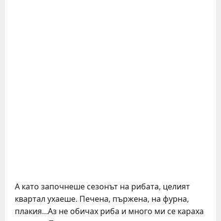
А като започнеше сезонът на рибата, целият
квартал ухаеше. Печена, пържена, на фурна,
плакия…Аз не обичах риба и много ми се караха