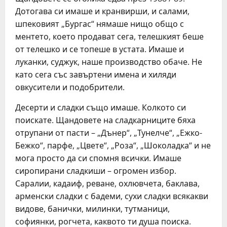
Дотогава си имаше и кранвирши, и салами,
шпековият „Бургас“ нямаше нищо общо с
ментето, което продават сега, телешкият беше
от телешко и се топеше в устата. Имаше и
луканки, суджук, наше производство обаче. Не
като сега със завъртени имена и хиляди
овкусители и подобрители.
Десерти и сладки също имаше. Колкото си
поискате. Щандовете на сладкарниците бяха
отрупани от пасти – „Дънер“, „Тунелче“, „Ежко-
Бежко“, парфе, „Цвете“, „Роза“, „Шоколадка“ и не
мога просто да си спомня всички. Имаше
сиропирани сладкиши – огромен избор.
Саралии, кадаиф, реване, охлювчета, баклава,
арменски сладки с бадеми, сухи сладки всякакви
видове, банички, милинки, тутманици,
софиянки, рогчета, каквото ти душа поиска.