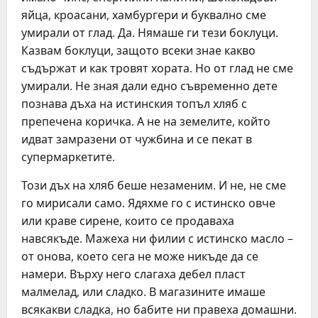
яйца, кроасани, хамбургери и буквално сме
умирали от глад. Да. Нямаше ги тези боклуци.
Казвам боклуци, защото всеки знае какво
съдържат и как тровят хората. Но от глад не сме
умирали. Не зная дали едно съвременно дете
познава дъха на истинския топъл хляб с
препечена коричка. А не на земелите, който
идват замразени от чужбина и се пекат в
супермаркетите.
Този дъх на хляб беше незаменим. И не, не сме
го мирисали само. Ядяхме го с истинско овче
или краве сирене, които се продаваха
навсякъде. Мажеха ни филии с истинско масло –
от онова, което сега не може никъде да се
намери. Върху него слагаха дебел пласт
малмелад, или сладко. В магазините имаше
всякакви сладка, но бабите ни правеха домашни.