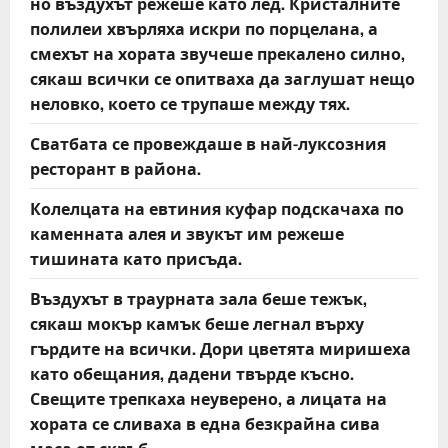
но въздухът режеше като лед. Кристалните
полилеи хвърляха искри по порцелана, а
смехът на хората звучеше прекалено силно,
сякаш всички се опитваха да заглушат нещо
неловко, което се трупаше между тях.
Сватбата се провеждаше в най-луксозния
ресторант в района.
Колелцата на евтиния куфар подскачаха по
каменната алея и звукът им режеше
тишината като присъда.
Въздухът в траурната зала беше тежък,
сякаш мокър камък беше легнал върху
гърдите на всички. Дори цветята миришеха
като обещания, дадени твърде късно.
Свещите трепкаха неуверено, а лицата на
хората се сливаха в една безкрайна сива