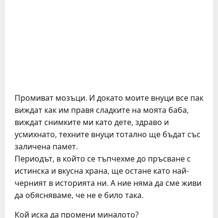
Промиват мозъци. И докато моите внуци все пак
виждат как им правя сладките на моята баба,
виждат снимките ми като дете, здраво и
усмихнато, техните внуци тотално ще бъдат със
заличена памет.
Периодът, в който се тъпчехме до пръсване с
истинска и вкусна храна, ще остане като най-
черният в историята ни. А ние няма да сме живи
да обясняваме, че не е било така.
Кой иска да промени миналото?