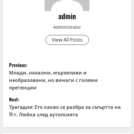
admin
Administrator
View All Posts
P
Previous:
o
Млади, нахални, мързеливи и
необразовани, но винаги с големи
s
претенции
t
Next:
Трагедия: Ето какво се разбра за смъртта на
n
11-г. Любка след аутопсията
a