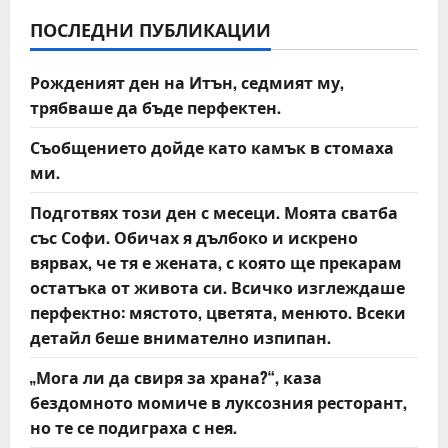
v
ПОСЛЕДНИ ПУБЛИКАЦИИ
i
Рожденият ден на Итън, седмият му,
g
трябваше да бъде перфектен.
a
Съобщението дойде като камък в стомаха
t
ми.
Подготвях този ден с месеци. Моята сватба
i
със Софи. Обичах я дълбоко и искрено
o
вярвах, че тя е жената, с която ще прекарам
остатъка от живота си. Всичко изглеждаше
n
перфектно: мястото, цветята, менюто. Всеки
детайл беше внимателно изпипан.
„Мога ли да свиря за храна?“, каза
бездомното момиче в луксозния ресторант,
но те се подиграха с нея.