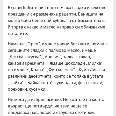
Вкъщи бабите ни също печаха сладки и кексове
през ден и си разменяха рецепти. Баницата на
моята баба беше най-хубава, а от бисквитената
й торта с какао и масло направо си облизвахме
пръстите.
Нямаше „Орео“, имаше чаени бисквити, нямаше
сегашните сладки с палмово масло, имаше
„Детска закуска“, „Анелия“, халва с какао,
какаови кремчета. Нямаше шоколади „Милка“,
но имаше „Крава“, „Фин млечен“, „Кума Лиса“ и
различни десертчета, които се топяха в устата.
„Чайки“, „Байкалчета“, сухи пасти, фастъковки,
ореховки, сусамки.
Не мога да изброя всичко. Но който е на моята
възраст ще потвърди, че тези неща се
продаваха навсякъде и струваха стотинки.