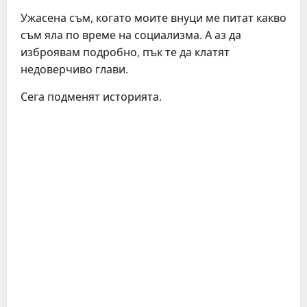
Ужасена съм, когато моите внуци ме питат какво
съм яла по време на социализма. А аз да
изброявам подробно, пък те да клатят
недоверчиво глави.
Сега подменят историята.