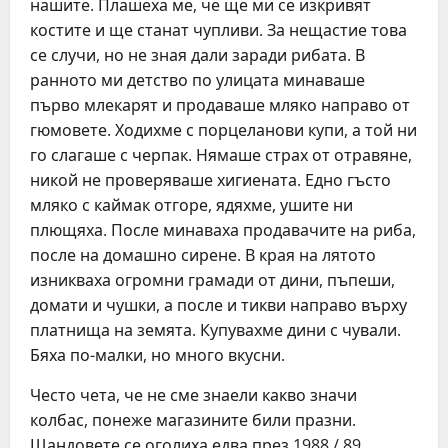
нашите. Плашеха ме, че ще ми се изкривят
костите и ще станат чупливи. За нещастие това
се случи, но не зная дали заради рибата. В
ранното ми детство по улицата минаваше
първо млекарят и продаваше мляко направо от
гюмовете. Ходихме с порцеланови купи, а той ни
го слагаше с черпак. Нямаше страх от отравяне,
никой не проверяваше хигиената. Едно гъсто
мляко с каймак отгоре, ядяхме, ушите ни
плющяха. После минаваха продавачите на риба,
после на домашно сирене. В края на лятото
изникваха огромни грамади от дини, пъпеши,
домати и чушки, а после и тикви направо върху
платнища на земята. Купувахме дини с чували.
Бяха по-малки, но много вкусни.
Често чета, че не сме знаели какво значи
колбас, понеже магазините били празни.
Щандовете се оголиха едва през 1988 / 89.