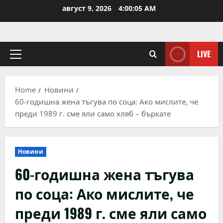
Skip
август 9, 2026
4:00:05 AM
to
content
LIVE
Primary
Menu
Home
Новини
60-годишна жена тъгува по соца: Ако мислите, че
преди 1989 г. сме яли само хляб – бъркате
Новини
60-годишна жена тъгува
по соца: Ако мислите, че
преди 1989 г. сме яли само