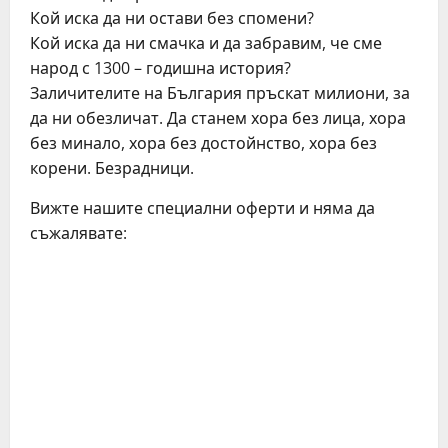
Кой иска да ни остави без спомени?
Кой иска да ни смачка и да забравим, че сме
народ с 1300 – годишна история?
Заличителите на България пръскат милиони, за
да ни обезличат. Да станем хора без лица, хора
без минало, хора без достойнство, хора без
корени. Безрадници.
Вижте нашите специални оферти и няма да
съжалявате:
C
o
n
t