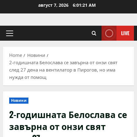
Skip
август 7, 2026
6:01:22 AM
to
content
LIVE
Primary
Menu
Home
Новини
2-годишната Белослава се завърна от онзи свят
след 27 дена на вентилатор в Пирогов, но има
нужда от помощ
Новини
2-годишната Белослава се
завърна от онзи свят