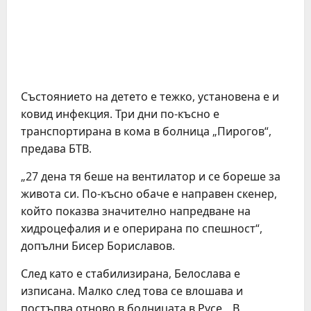
Състоянието на детето е тежко, установена е и
ковид инфекция. Три дни по-късно е
транспортирана в кома в болница „Пирогов“,
предава БТВ.
„27 дена тя беше на вентилатор и се бореше за
живота си. По-късно обаче е направен скенер,
който показва значително напредване на
хидроцефалия и е оперирана по спешност“,
допълни Бисер Бориславов.
След като е стабилизирана, Белослава е
изписана. Малко след това се влошава и
постъпва отново в болницата в Русе. „В