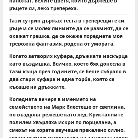
наложат. Белите цветя, които държеше в
ръцете си, леко трепереха.
Тази сутрин държах теста в треперещите си
ръце и се молех линиите да се размият, да се
окажат грешка, да се окаже поредната моя
тревожна фантазия, родена от умората.
Когато затворих куфара, дръжката изскърца
като въздишка. Всичко, което бях донесла в
тази къща през годините, се беше събрало в
два стари куфара и една торба, която се
късаше на дръжките.
Коледната вечеря в имението на
семейството на Марк блестеше от светлина,
но въздухът режеше като лед. Кристалните
полилеи хвърляха искри по порцелана, а
смехът на хората звучеше прекалено силно,
сякаш всички се опитваха да заглушат нещо