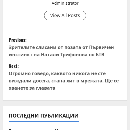
Administrator
View All Posts
P
Previous:
o
Зрителите слисани от позата от Първичен
инстинкт на Натали Трифонова по БТВ
s
Next:
t
Огромно говедо, каквото никога не сте
виждали досега, стана хит в мрежата. Ще се
n
хванете за главата
a
v
ПОСЛЕДНИ ПУБЛИКАЦИИ
i