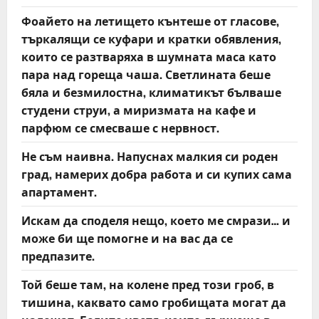
Фоайето на летището кънтеше от гласове,
търкалящи се куфари и кратки обявления,
които се разтваряха в шумната маса като
пара над гореща чаша. Светлината беше
бяла и безмилостна, климатикът бълваше
студени струи, а миризмата на кафе и
парфюм се смесваше с нервност.
Не съм наивна. Напуснах малкия си роден
град, намерих добра работа и си купих сама
апартамент.
Искам да споделя нещо, което ме смрази… и
може би ще помогне и на вас да се
предпазите.
Той беше там, на колене пред този гроб, в
тишина, каквато само гробищата могат да