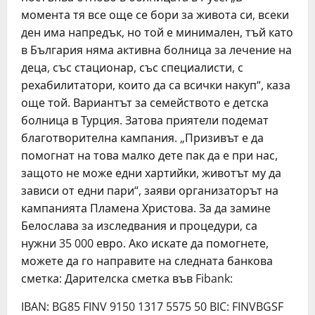
момента тя все още се бори за живота си, всеки
ден има напредък, но той е минимален, тъй като
в България няма активна болница за лечение на
деца, със стационар, със специалисти, с
рехабилитатори, които да са всички накуп“, каза
още той. Вариантът за семейството е детска
болница в Турция. Затова приятели подемат
благотворителна кампания. „Призивът е да
помогнат на това малко дете пак да е при нас,
защото не може едни хартийки, животът му да
зависи от едни пари“, заяви организаторът на
кампанията Пламена Христова. За да замине
Белослава за изследвания и процедури, са
нужни 35 000 евро. Ако искате да помогнете,
можете да го направите на следната банкова
сметка: Дарителска сметка във Fibank:
IBAN: BG85 FINV 9150 1317 5575 50 BIC: FINVBGSF