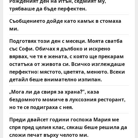
Рожденият ден на Итън, седмият му,
g
трябваше да бъде перфектен.
a
Съобщението дойде като камък в стомаха
t
ми.
Подготвях този ден с месеци. Моята сватба
i
със Софи. Обичах я дълбоко и искрено
o
вярвах, че тя е жената, с която ще прекарам
остатъка от живота си. Всичко изглеждаше
n
перфектно: мястото, цветята, менюто. Всеки
детайл беше внимателно изпипан.
„Мога ли да свиря за храна?“, каза
бездомното момиче в луксозния ресторант,
но те се подиграха с нея.
Преди двайсет години госпожа Мария ме
спря пред целия клас, сякаш беше решила да
сложи печат върху челото ми.