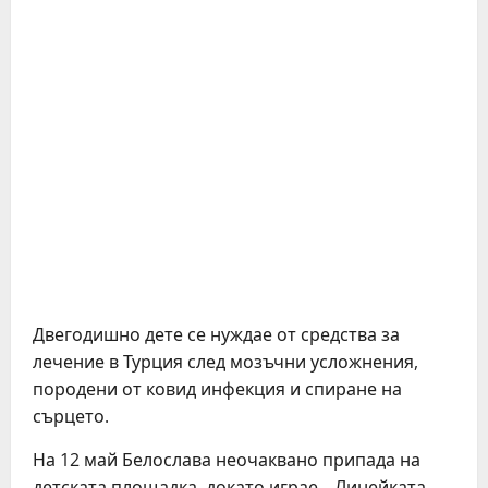
Двегодишно дете се нуждае от средства за
лечение в Турция след мозъчни усложнения,
породени от ковид инфекция и спиране на
сърцето.
На 12 май Белослава неочаквано припада на
детската площадка, докато играе. „Линейката