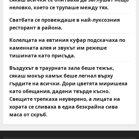
неловко, което се трупаше между тях.
Сватбата се провеждаше в най-луксозния
ресторант в района.
Колелцата на евтиния куфар подскачаха по
каменната алея и звукът им режеше
тишината като присъда.
Въздухът в траурната зала беше тежък,
сякаш мокър камък беше легнал върху
гърдите на всички. Дори цветята миришеха
като обещания, дадени твърде късно.
Свещите трепкаха неуверено, а лицата на
хората се сливаха в една безкрайна сива
маса от скръб.