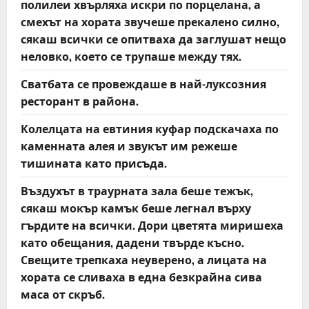
полилеи хвърляха искри по порцелана, а
смехът на хората звучеше прекалено силно,
сякаш всички се опитваха да заглушат нещо
неловко, което се трупаше между тях.
Сватбата се провеждаше в най-луксозния
ресторант в района.
Колелцата на евтиния куфар подскачаха по
каменната алея и звукът им режеше
тишината като присъда.
Въздухът в траурната зала беше тежък,
сякаш мокър камък беше легнал върху
гърдите на всички. Дори цветята миришеха
като обещания, дадени твърде късно.
Свещите трепкаха неуверено, а лицата на
хората се сливаха в една безкрайна сива
маса от скръб.