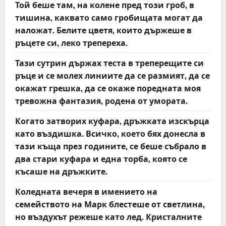
Той беше там, на колене пред този гроб, в
тишина, каквато само гробищата могат да
наложат. Белите цветя, които държеше в
ръцете си, леко трепереха.
Тази сутрин държах теста в треперещите си
ръце и се молех линиите да се размият, да се
окажат грешка, да се окаже поредната моя
тревожна фантазия, родена от умората.
Когато затворих куфара, дръжката изскърца
като въздишка. Всичко, което бях донесла в
тази къща през годините, се беше събрало в
два стари куфара и една торба, която се
късаше на дръжките.
Коледната вечеря в имението на
семейството на Марк блестеше от светлина,
но въздухът режеше като лед. Кристалните