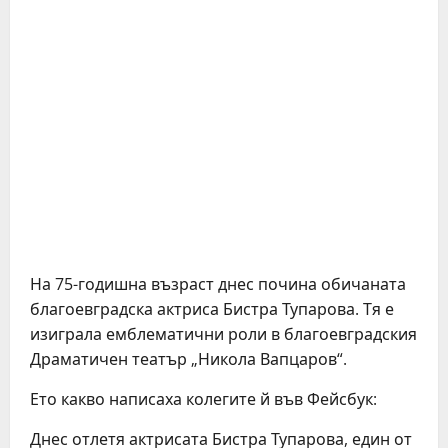
На 75-годишна възраст днес почина обичаната
благоевградска актриса Бистра Тупарова. Тя е
изиграла емблематични роли в благоевградския
Драматичен театър „Никола Вапцаров“.
Ето какво написаха колегите й във Фейсбук:
Днес отлетя актрисата Бистра Тупарова, един от