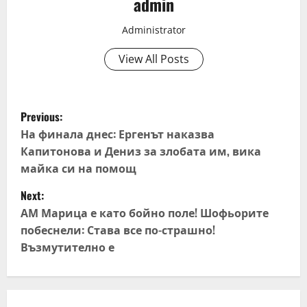
admin
Administrator
View All Posts
P
Previous:
o
На финала днес: Ергенът наказва
Капитонова и Дениз за злобата им, вика
s
майка си на помощ
t
Next:
АМ Марица е като бойно поле! Шофьорите
n
побеснели: Става все по-страшно!
Възмутително е
a
v