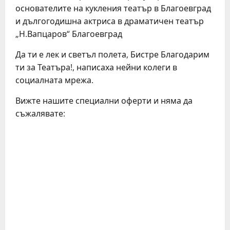
основателите на кукления театър в Благоевград
и дългогодишна актриса в драматичен театър
„Н.Вапцаров“ Благоевград
Да ти е лек и светъл полета, Бистре Благодарим
ти за Театъра!, написаха нейни колеги в
социалната мрежа.
Вижте нашите специални оферти и няма да
съжалявате: