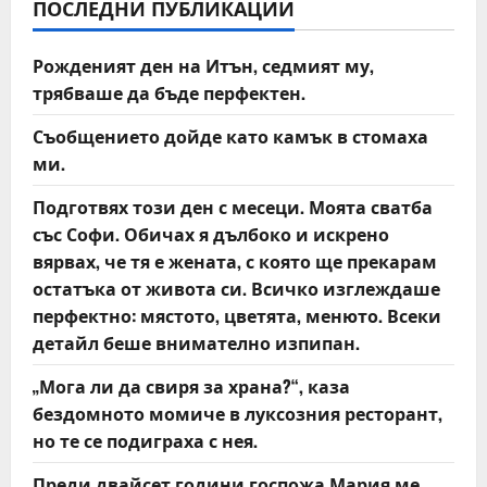
i
ПОСЛЕДНИ ПУБЛИКАЦИИ
g
Рожденият ден на Итън, седмият му,
a
трябваше да бъде перфектен.
t
Съобщението дойде като камък в стомаха
ми.
i
Подготвях този ден с месеци. Моята сватба
o
със Софи. Обичах я дълбоко и искрено
вярвах, че тя е жената, с която ще прекарам
n
остатъка от живота си. Всичко изглеждаше
перфектно: мястото, цветята, менюто. Всеки
детайл беше внимателно изпипан.
„Мога ли да свиря за храна?“, каза
бездомното момиче в луксозния ресторант,
но те се подиграха с нея.
Преди двайсет години госпожа Мария ме