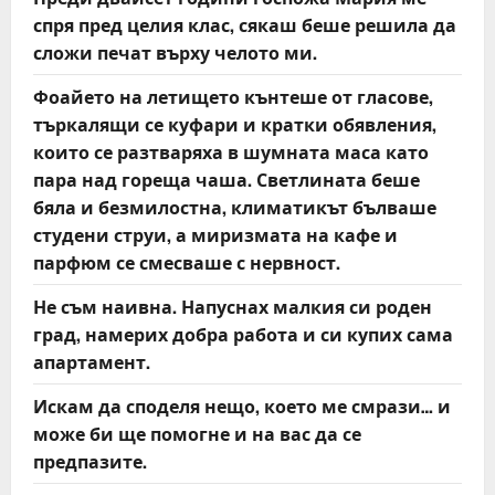
спря пред целия клас, сякаш беше решила да
сложи печат върху челото ми.
Фоайето на летището кънтеше от гласове,
търкалящи се куфари и кратки обявления,
които се разтваряха в шумната маса като
пара над гореща чаша. Светлината беше
бяла и безмилостна, климатикът бълваше
студени струи, а миризмата на кафе и
парфюм се смесваше с нервност.
Не съм наивна. Напуснах малкия си роден
град, намерих добра работа и си купих сама
апартамент.
Искам да споделя нещо, което ме смрази… и
може би ще помогне и на вас да се
предпазите.