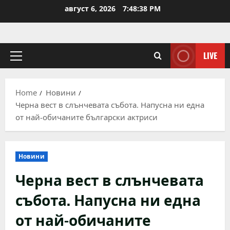
Skip
август 6, 2026
7:48:38 PM
to
content
LIVE
Primary
Menu
Home
Новини
Черна вест в слънчевата събота. Напусна ни една
от най-обичаните български актриси
Новини
Черна вест в слънчевата
събота. Напусна ни една
от най-обичаните