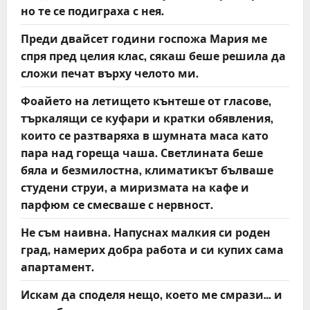
но те се подиграха с нея.
Преди двайсет години госпожа Мария ме
спря пред целия клас, сякаш беше решила да
сложи печат върху челото ми.
Фоайето на летището кънтеше от гласове,
търкалящи се куфари и кратки обявления,
които се разтваряха в шумната маса като
пара над гореща чаша. Светлината беше
бяла и безмилостна, климатикът бълваше
студени струи, а миризмата на кафе и
парфюм се смесваше с нервност.
Не съм наивна. Напуснах малкия си роден
град, намерих добра работа и си купих сама
апартамент.
Искам да споделя нещо, което ме смрази… и