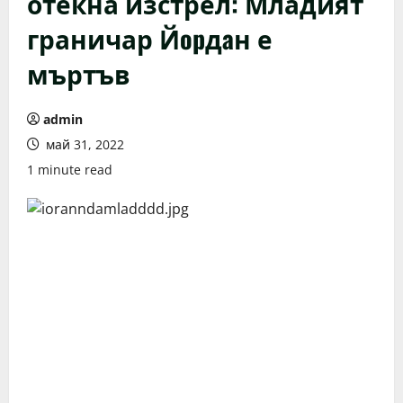
отекна изстрел: Младият
граничар Йopдaн е
мъртъв
admin
май 31, 2022
1 minute read