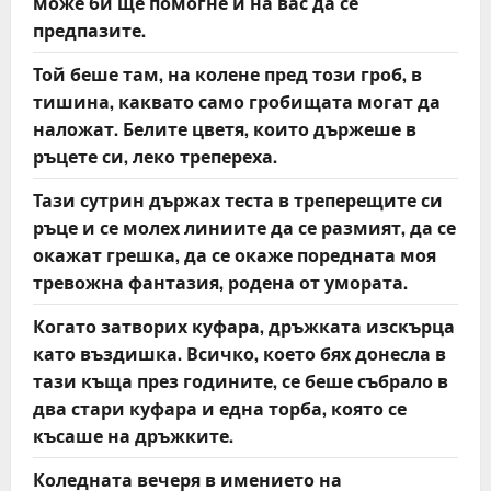
може би ще помогне и на вас да се
предпазите.
Той беше там, на колене пред този гроб, в
тишина, каквато само гробищата могат да
наложат. Белите цветя, които държеше в
ръцете си, леко трепереха.
Тази сутрин държах теста в треперещите си
ръце и се молех линиите да се размият, да се
окажат грешка, да се окаже поредната моя
тревожна фантазия, родена от умората.
Когато затворих куфара, дръжката изскърца
като въздишка. Всичко, което бях донесла в
тази къща през годините, се беше събрало в
два стари куфара и една торба, която се
късаше на дръжките.
Коледната вечеря в имението на