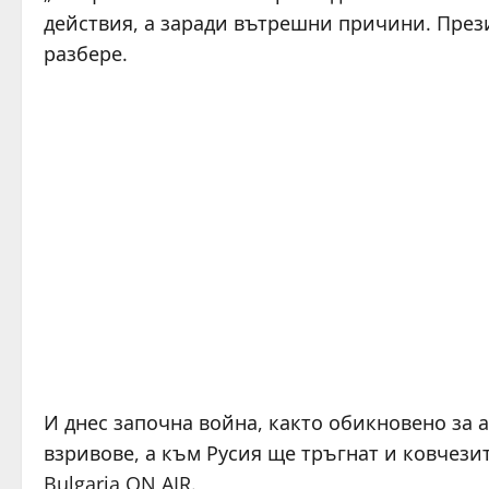
действия, а заради вътрешни причини. Прези
разбере.
И днес започна война, както обикновено за 
взривове, а към Русия ще тръгнат и ковчези
Bulgaria ON AIR.