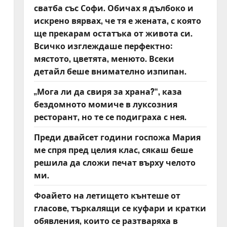
сватба със Софи. Обичах я дълбоко и
искрено вярвах, че тя е жената, с която
ще прекарам остатъка от живота си.
Всичко изглеждаше перфектно:
мястото, цветята, менюто. Всеки
детайл беше внимателно изпипан.
„Мога ли да свиря за храна?“, каза
бездомното момиче в луксозния
ресторант, но те се подиграха с нея.
Преди двайсет години госпожа Мария
ме спря пред целия клас, сякаш беше
решила да сложи печат върху челото
ми.
Фоайето на летището кънтеше от
гласове, търкалящи се куфари и кратки
обявления, които се разтваряха в