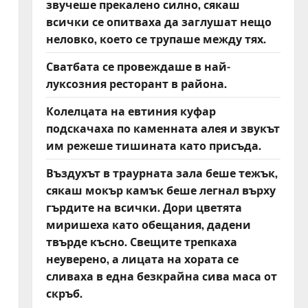
звучеше прекалено силно, сякаш
всички се опитваха да заглушат нещо
неловко, което се трупаше между тях.
Сватбата се провеждаше в най-
луксозния ресторант в района.
Колелцата на евтиния куфар
подскачаха по каменната алея и звукът
им режеше тишината като присъда.
Въздухът в траурната зала беше тежък,
сякаш мокър камък беше легнал върху
гърдите на всички. Дори цветята
миришеха като обещания, дадени
твърде късно. Свещите трепкаха
неуверено, а лицата на хората се
сливаха в една безкрайна сива маса от
скръб.