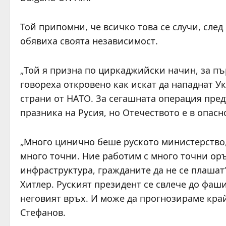
Той припомни, че всичко това се случи, след
обявиха своята независимост.
„Той я призна по циркаджийски начин, за пъ
говореха откровено как искат да нападнат У
страни от НАТО. За сегашната операция преду
празника на Русия, но Отечеството е в опасн
„Много цинично беше руското министерство,
много точни. Ние работим с много точни ор
инфраструктура, гражданите да не се плаша
Хитлер. Руският президент се свлече до фаш
неговият връх. И може да прогнозираме край
Стефанов.