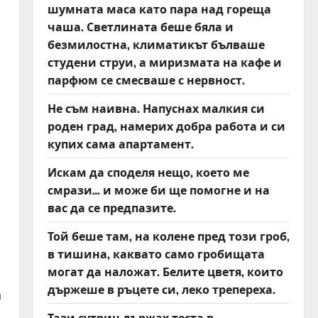
шумната маса като пара над гореща
чаша. Светлината беше бяла и
безмилостна, климатикът бълваше
студени струи, а миризмата на кафе и
парфюм се смесваше с нервност.
Не съм наивна. Напуснах малкия си
роден град, намерих добра работа и си
купих сама апартамент.
Искам да споделя нещо, което ме
смрази… и може би ще помогне и на
вас да се предпазите.
Той беше там, на колене пред този гроб,
в тишина, каквато само гробищата
могат да наложат. Белите цветя, които
държеше в ръцете си, леко трепереха.
а
Тази сутрин държах теста в