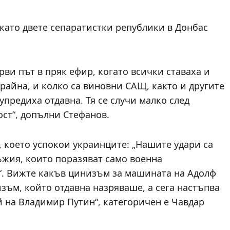
 като двете сепаратистки републики в Донбас
рви път в пряк ефир, когато всички ставаха и
крайна, и колко са виновни САЩ, както и другите
предиха отдавна. Тя се случи малко след
ост“, допълни Стефанов.
 което успокои украинците: „Нашите удари са
ъжия, които поразяват само военна
т“. Вижте какъв цинизъм за машината на Адолф
изъм, който отдавна назряваше, а сега настъпва
 на Владимир Путин“, категоричен е Чавдар