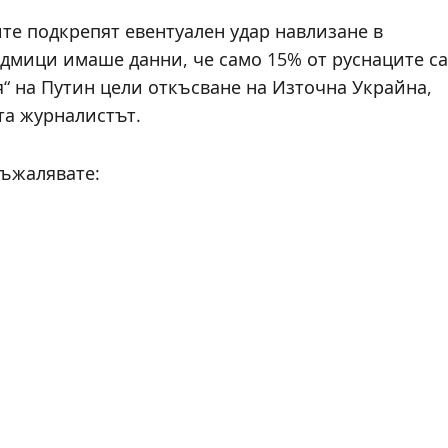
те подкрепят евентуален удар навлизане в
седмици имаше данни, че само 15% от руснаците са
“ на Путин цели откъсване на Източна Украйна,
та журналистът.
съжалявате: