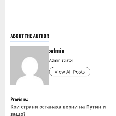
e
a
d
ABOUT THE AUTHOR
i
n
admin
g
Administrator
View All Posts
P
Previous:
Кои страни останаха верни на Путин и
o
защо?