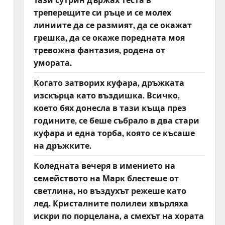
треперещите си ръце и се молех
линиите да се размият, да се окажат
грешка, да се окаже поредната моя
тревожна фантазия, родена от
умората.
Когато затворих куфара, дръжката
изскърца като въздишка. Всичко,
което бях донесла в тази къща през
годините, се беше събрало в два стари
куфара и една торба, която се късаше
на дръжките.
Коледната вечеря в имението на
семейството на Марк блестеше от
светлина, но въздухът режеше като
лед. Кристалните полилеи хвърляха
искри по порцелана, а смехът на хората