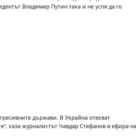
дентът Владимир Путин така и не успя да го
агресивните държави. В Украйна отекват
те“, каза журналистът Чавдар Стефанов в ефира н