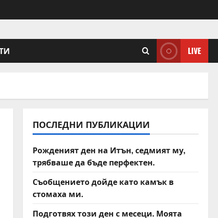
ТИ
LIVE
ПОСЛЕДНИ ПУБЛИКАЦИИ
Рожденият ден на Итън, седмият му,
трябваше да бъде перфектен.
Съобщението дойде като камък в
стомаха ми.
Подготвях този ден с месеци. Моята