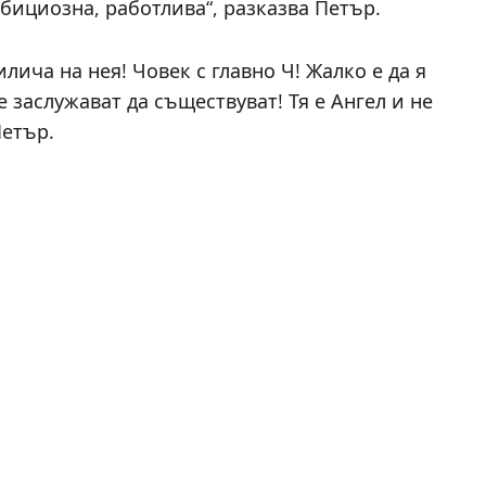
бициозна, работлива“, разказва Петър.
лича на нея! Човек с главно Ч! Жалко е да я
 заслужават да съществуват! Тя е Ангел и не
Петър.