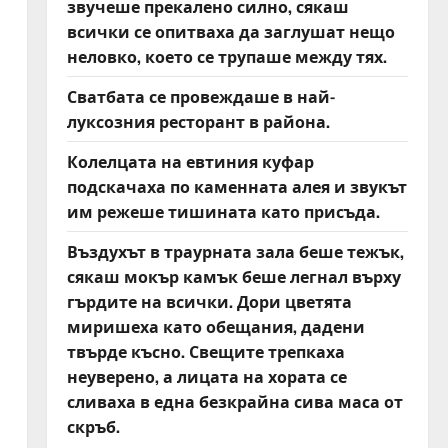
звучеше прекалено силно, сякаш
всички се опитваха да заглушат нещо
неловко, което се трупаше между тях.
Сватбата се провеждаше в най-
луксозния ресторант в района.
Колелцата на евтиния куфар
подскачаха по каменната алея и звукът
им режеше тишината като присъда.
Въздухът в траурната зала беше тежък,
сякаш мокър камък беше легнал върху
гърдите на всички. Дори цветята
миришеха като обещания, дадени
твърде късно. Свещите трепкаха
неуверено, а лицата на хората се
сливаха в една безкрайна сива маса от
скръб.