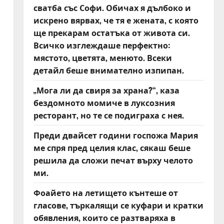
сватба със Софи. Обичах я дълбоко и
искрено вярвах, че тя е жената, с която
ще прекарам остатъка от живота си.
Всичко изглеждаше перфектно:
мястото, цветята, менюто. Всеки
детайл беше внимателно изпипан.
„Мога ли да свиря за храна?“, каза
бездомното момиче в луксозния
ресторант, но те се подиграха с нея.
Преди двайсет години госпожа Мария
ме спря пред целия клас, сякаш беше
решила да сложи печат върху челото
ми.
Фоайето на летището кънтеше от
гласове, търкалящи се куфари и кратки
обявления, които се разтваряха в