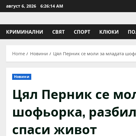
Skip
август 6, 2026
6:26:15 AM
to
content
КРИМИНАЛНИ
СВЯТ
СПОРТ
КЛЮКИ
ПО
Home
Новини
Цял Перник се моли за младата шофь
Новини
Цял Перник се мо
шофьорка, разбила
спаси живот