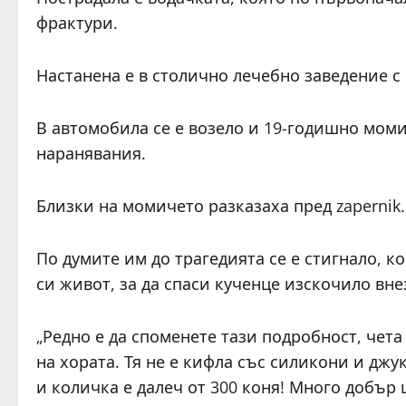
фрактури.
Настанена е в столично лечебно заведение с 
В автомобила се е возело и 19-годишно моми
наранявания.
Близки на момичето разказаха пред zapernik
По думите им до трагедията се е стигнало, 
си живот, за да спаси кученце изскочило вн
„Редно е да споменете тази подробност, чета
на хората. Тя не е кифла със силикони и джу
и количка е далеч от 300 коня! Много добър 