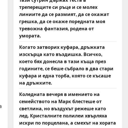
треперещите си ръце и се молех
линиите да се размият, да се окажат
грешка, да се окаже поредната моя
тревожна фантазия, родена от
умората.
Когато затворих куфара, дръжката
изскърца като въздишка. Всичко,
което бях донесла в тази къща през
годините, се беше събрало в два стари
куфара и една торба, която се късаше
я
на дръжките.
Коледната вечеря в имението на
семейството на Марк блестеше от
а
светлина, но въздухът режеше като
лед. Кристалните полилеи хвърляха
искри по порцелана, а смехът на хората