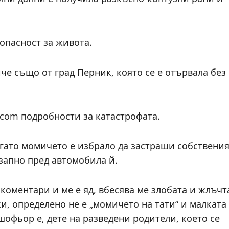
опасност за живота.
че също от град Перник, която се е отървала без
.com подробности за катастрофата.
когато момичето е избрало да застраши собствени
езапно пред автомобила й.
 коментари и ме е яд, вбесява ме злобата и жлъчт
ки, определено не е „момичето на тати“ и малката
шофьор е, дете на разведени родители, което се