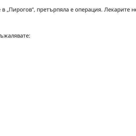
в „Пирогов“, претърпяла е операция. Лекарите н
съжалявате: