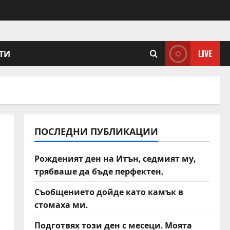
ТИ
LIVE
ПОСЛЕДНИ ПУБЛИКАЦИИ
Рожденият ден на Итън, седмият му,
трябваше да бъде перфектен.
Съобщението дойде като камък в
стомаха ми.
Подготвях този ден с месеци. Моята