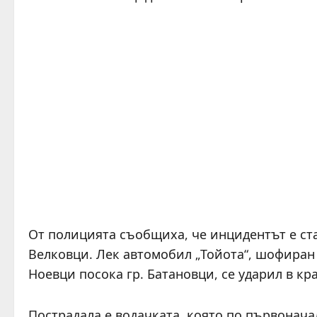
От полицията съобщиха, че инцидентът е ста
Велковци. Лек автомобил „Тойота“, шофиран 
Ноевци посока гр. Батановци, се ударил в к
Пострадала е водачката, която по първонача