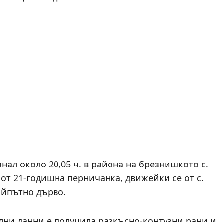
нал около 20,05 ч. в района на брезнишкото с.
от 21-годишна перничанка, движейки се от с.
райпътно дърво.
лни данни е получила разкъсно-контузни рани и