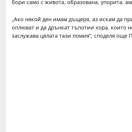
бори само с живота, образована, упорита, ам
„Ако някой ден имам дъщеря, аз искам да при
оплюват и да дрънкат тъпотии хора, които не
заслужава цялата тази помия“, споделя още 