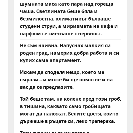
шумната маса като пара над гореща
чаша. Светлината беше бяла и
безмилостна, климатикът бълваше
студени струи, а миризмата на кафе и
парфюм се смесваше с нервност.
Не съм наивна. Напуснах малкия си
роден град, намерих добра работа и си
купих сама апартамент.
Искам да споделя нещо, което ме
смрази… и може би ще помогне и на
вас да се предпазите.
Той беше там, на колене пред този гроб,
в тишина, каквато само гробищата
могат да наложат. Белите цветя, които
държеше в ръцете си, леко трепереха.
Тази сутрин държах теста в