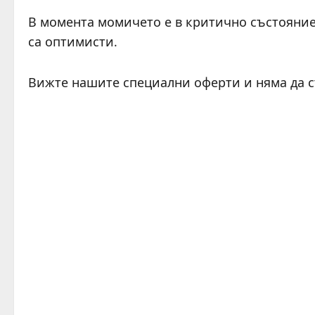
В момента момичето е в критично състояние 
са оптимисти.
Вижте нашите специални оферти и няма да 
C
o
n
t
i
n
u