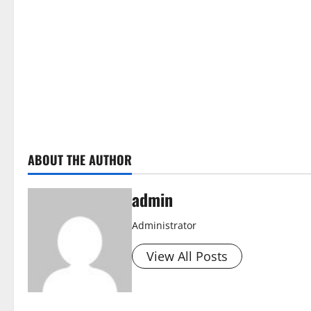
e
R
e
a
d
ABOUT THE AUTHOR
i
n
admin
g
Administrator
View All Posts