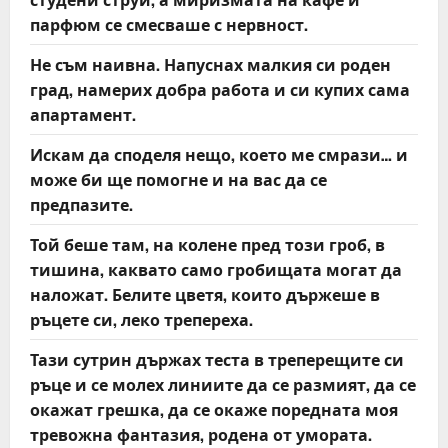
парфюм се смесваше с нервност.
Не съм наивна. Напуснах малкия си роден
град, намерих добра работа и си купих сама
апартамент.
Искам да споделя нещо, което ме смрази… и
може би ще помогне и на вас да се
предпазите.
Той беше там, на колене пред този гроб, в
тишина, каквато само гробищата могат да
наложат. Белите цветя, които държеше в
ръцете си, леко трепереха.
Тази сутрин държах теста в треперещите си
ръце и се молех линиите да се размият, да се
окажат грешка, да се окаже поредната моя
тревожна фантазия, родена от умората.