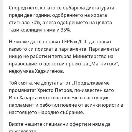
Според него, когато се събаряла диктатурата
преди две години, одобрението на хората
стигнало 70%, а сега одобрението на цялата
тази коалиция няма и 35%.
Не може да се оставят ГЕРБ и ДПС да правят
каквото си поискат в парламента. Парламентът
нищо не работи и тепърва Министерство на
правосъдието ще готви проект за „Магнитски“,
недоумява Хаджигенов.
Той смята, че депутатът от „Продължаваме
промяната“ Христо Петров, по-известен като
Ицо Хазарта изпъквал повече в настоящия
парламент и работил повече от всички юристи в
настоящето Народно събрание.
Вижте нашите специални оферти и няма да
съжалявате: