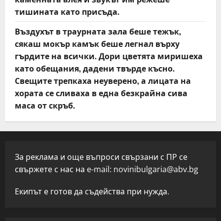
тишината като присъда.
Въздухът в траурната зала беше тежък,
сякаш мокър камък беше легнал върху
гърдите на всички. Дори цветята миришеха
като обещания, дадени твърде късно.
Свещите трепкаха неуверено, а лицата на
хората се сливаха в една безкрайна сива
маса от скръб.
За реклама и още въпроси свързани с ПР се
свържете с нас на e-mail:
novinibulgaria@abv.bg
Екипът е готов да съдейства при нужда.