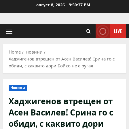
Skip
август 8, 2026
9:50:37 PM
to
content
LIVE
Primary
Menu
Home
Новини
Хаджигенов втрещен от Асен Василев! Срина го с
обиди, с каквито дори Бойко не е ругал
Новини
Хаджигенов втрещен от
Асен Василев! Срина го с
обиди, с каквито дори