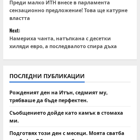
o
Преди малко ИТН внесе в парламента
сензационно предложение! Това ще катурне
s
властта
t
Next:
Намериха чанта, натъпкана с десетки
n
хиляди евро, а последвалото спира дъха
a
v
ПОСЛЕДНИ ПУБЛИКАЦИИ
i
Рожденият ден на Итън, седмият му,
g
трябваше да бъде перфектен.
a
Съобщението дойде като камък в стомаха
t
ми.
Подготвях този ден с месеци. Моята сватба
i