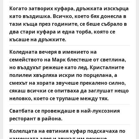
Когато затворих куфара, дръжката изскърца
като въздишка. Всичко, което бях донесла в
тази къща през годините, се беше събрало в
два стари куфара и една торба, която се
късаше на дръжките.
Коледната вечеря в имението на
семейството на Марк блестеше от светлина,
но въздухът режеше като лед. Кристалните
полилеи хвърляха искри по порцелана, а
смехът на хората звучеше прекалено силно,
сякаш всички се опитваха да заглушат нещо
неловко, което се трупаше между тях.
Сватбата се провеждаше в най-луксозния
ресторант в района.
Колелцата на евтиния куфар подскачаха по
каменната алея и звукът им режеше