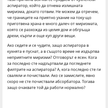
аспиратор, който да отнема излишната
миризма, докато готвим. Не можем да отречем,
че границите на приятно ухание на току-що
приготвена храна е много далеч от миризмата,
която се разхожда из целия дом и обгръща
дрехи, кърпи и още куп други вещи.
Ако седите и се чудите, защо аспиратора в
кухнята е пуснат, а в същото време не издърпва
неприятните миризми? Отговорът е ясен. Кога
за последно сте надзъртвали да погледнете
филтрите на аспиратора? А, кога последно сте ги
сваляли и почиствали. Ако се замислите, явно
скоро не сте почиствали абсорбатора. Тогава
защо очаквате той да работи нормално?