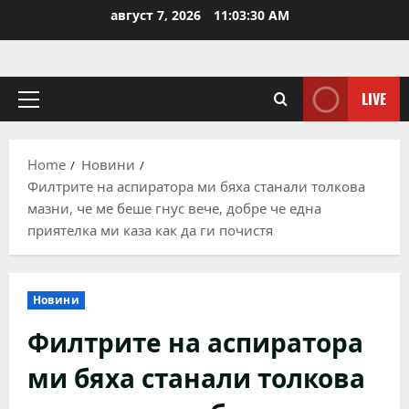
Skip
август 7, 2026
11:03:30 AM
to
content
LIVE
Primary
Menu
Home
Новини
Филтрите на аспиратора ми бяха станали толкова
мазни, че ме беше гнус вече, добре че една
приятелка ми каза как да ги почистя
Новини
Филтрите на аспиратора
ми бяха станали толкова