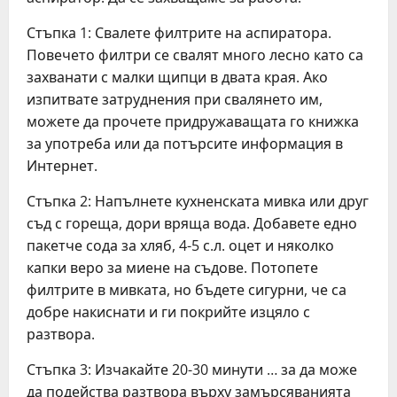
Стъпка 1: Свалете филтрите на аспиратора.
Повечето филтри се свалят много лесно като са
захванати с малки щипци в двата края. Ако
изпитвате затруднения при свалянето им,
можете да прочете придружаващата го книжка
за употреба или да потърсите информация в
Интернет.
Стъпка 2: Напълнете кухненската мивка или друг
съд с гореща, дори вряща вода. Добавете едно
пакетче сода за хляб, 4-5 с.л. оцет и няколко
капки веро за миене на съдове. Потопете
филтрите в мивката, но бъдете сигурни, че са
добре накиснати и ги покрийте изцяло с
разтвора.
Стъпка 3: Изчакайте 20-30 минути … за да може
да подейства разтвора върху замърсяванията