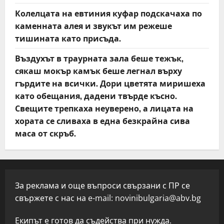
Колелцата на евтиния куфар подскачаха по
каменната алея и звукът им режеше
тишината като присъда.
Въздухът в траурната зала беше тежък,
сякаш мокър камък беше легнал върху
гърдите на всички. Дори цветята миришеха
като обещания, дадени твърде късно.
Свещите трепкаха неуверено, а лицата на
хората се сливаха в една безкрайна сива
маса от скръб.
За реклама и още въпроси свързани с ПР се
свържете с нас на e-mail:
novinibulgaria@abv.bg
Екипът е готов да съдейства при нужда.