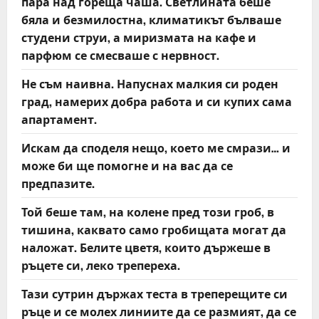
пара над гореща чаша. Светлината беше
бяла и безмилостна, климатикът бълваше
студени струи, а миризмата на кафе и
парфюм се смесваше с нервност.
Не съм наивна. Напуснах малкия си роден
град, намерих добра работа и си купих сама
апартамент.
Искам да споделя нещо, което ме смрази… и
може би ще помогне и на вас да се
предпазите.
Той беше там, на колене пред този гроб, в
тишина, каквато само гробищата могат да
наложат. Белите цветя, които държеше в
ръцете си, леко трепереха.
Тази сутрин държах теста в треперещите си
ръце и се молех линиите да се размият, да се