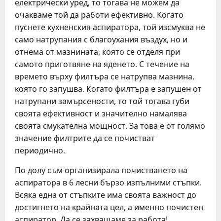
електрически уред, то тогава не можем да
очакваме той да работи ефективно. Когато
пуснете кухненския аспиратора, той изсмуква не
само натрупания с благоухания въздух, но и
отнема от мазнината, която се отделя при
самото приготвяне на яденето. С течение на
времето върху филтъра се натрупва мазнина,
която го запушва. Когато филтъра е запушен от
натрупани замърсености, то той тогава губи
своята ефективност и значително намалява
своята смукателна мощност. За това е от голямо
значение филтрите да се почистват
периодично.
По долу съм организирала почистването на
аспиратора в 6 лесни бързо изпълними стъпки.
Всяка една от стъпките има своята важност до
достигнето на крайната цел, а именно почистен
аспиратор. Да се захващаме за работа!