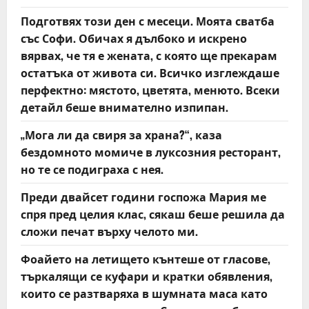
t
Подготвях този ден с месеци. Моята сватба
със Софи. Обичах я дълбоко и искрено
i
вярвах, че тя е жената, с която ще прекарам
o
остатъка от живота си. Всичко изглеждаше
перфектно: мястото, цветята, менюто. Всеки
n
детайл беше внимателно изпипан.
„Мога ли да свиря за храна?“, каза
бездомното момиче в луксозния ресторант,
но те се подиграха с нея.
Преди двайсет години госпожа Мария ме
спря пред целия клас, сякаш беше решила да
сложи печат върху челото ми.
Фоайето на летището кънтеше от гласове,
търкалящи се куфари и кратки обявления,
които се разтваряха в шумната маса като