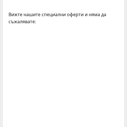
Вижте нашите специални оферти и няма да
съжалявате:
C
o
n
t
i
n
u
e