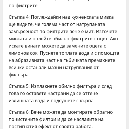
по филтрите.
Стъпка 4: Поглеждайки над кухненската мивка
ще видите, че голяма част от натрупаната
замърсеност по филтрите вече е мит. Източете
мивката и полейте обилно филтрите с оцет. Ако
искате винаги можете да замените оцета с
лимонов сок. Пуснете топлата вода и с помощта
на абразивната част на гъбичката премахнете
всички останали мазни натрупвания от
филтъра.
Стъпка 5: Изплакнете обилно филтъра и след
това го оставете настрани да се оттече
излишната вода и подсушете с кърпа.
Стъпка 6: Вече можете да монтирате обратно
почистените филтри и да се насладите на
постигнатия ефект от своята работа.