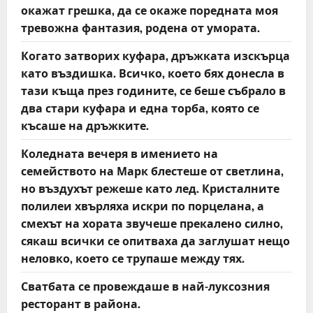
окажат грешка, да се окаже поредната моя
тревожна фантазия, родена от умората.
Когато затворих куфара, дръжката изскърца
като въздишка. Всичко, което бях донесла в
тази къща през годините, се беше събрало в
два стари куфара и една торба, която се
късаше на дръжките.
Коледната вечеря в имението на
семейството на Марк блестеше от светлина,
но въздухът режеше като лед. Кристалните
полилеи хвърляха искри по порцелана, а
смехът на хората звучеше прекалено силно,
сякаш всички се опитваха да заглушат нещо
неловко, което се трупаше между тях.
Сватбата се провеждаше в най-луксозния
ресторант в района.