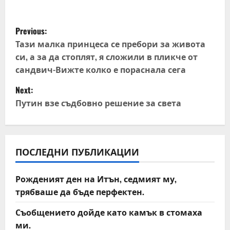
P
Previous:
o
Тази малка принцеса се пребори за живота
си, а за да стоплят, я сложили в пликче от
s
сандвич-Вижте колко е пораснала сега
t
Next:
Путин взе съдбовно решение за света
n
a
v
ПОСЛЕДНИ ПУБЛИКАЦИИ
i
Рожденият ден на Итън, седмият му,
трябваше да бъде перфектен.
g
Съобщението дойде като камък в стомаха
a
ми.