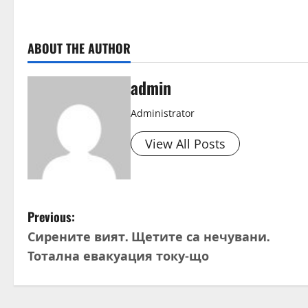
ABOUT THE AUTHOR
admin
Administrator
View All Posts
P
Previous:
Сирените вият. Щетите са нечувани.
o
Тотална евакуация току-що
s
t