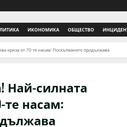
ЛИТИКА
ИКОНОМИКА
ОБЩЕСТВО
ИНЦИДЕН
ова криза от 70-те насам: Поскъпването продължава
! Най-силната
-те насам:
одължава