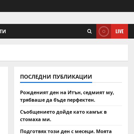
ТИ
LIVE
ПОСЛЕДНИ ПУБЛИКАЦИИ
Рожденият ден на Итън, седмият му,
трябваше да бъде перфектен.
Съобщението дойде като камък в
стомаха ми.
Подготвях този ден с месеци. Моята