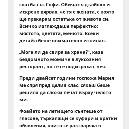
сватба със Софи. Обичах я дълбоко и
искрено вярвах, че тя е жената, с която
ще прекарам остатъка от живота си.
Всичко изглеждаше перфектно:
мястото, цветята, менюто. Всеки
детайл беше внимателно изпипан.
„Мога ли да свиря за храна?“, каза
бездомното момиче в луксозния
ресторант, но те се подиграха с нея.
Преди двайсет години госпожа Мария
ме спря пред целия клас, сякаш беше
решила да сложи печат върху челото
ми.
Фоайето на летището кънтеше от
гласове, търкалящи се куфари и кратки
обявления, които се разтваряха в