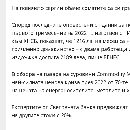
На повечето сергии обаче доматите са си гр
Според последните оповестени от данни за п
първото тримесечие на 2022 г., изготвен от
към КНСБ, показват, че 1216 лв. на месец са
тричленно домакинство – с двама работещи и
издръжка достига 2189 лева, пише БГНЕС.
В обзора на пазара на суровини Commodity M
най-силната ценова криза през 2022 от 70-т
на цената на енергоносителите, металите и 
Експертите от Световната банка предвиждат 
на другите стоки с 20%.