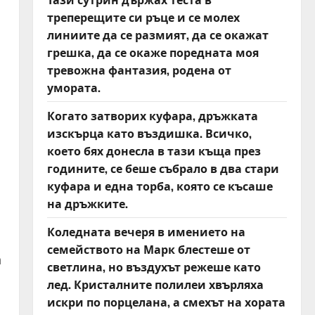
треперещите си ръце и се молех
линиите да се размият, да се окажат
грешка, да се окаже поредната моя
тревожна фантазия, родена от
умората.
Когато затворих куфара, дръжката
изскърца като въздишка. Всичко,
което бях донесла в тази къща през
годините, се беше събрало в два стари
куфара и една торба, която се късаше
на дръжките.
Коледната вечеря в имението на
семейството на Марк блестеше от
а
светлина, но въздухът режеше като
лед. Кристалните полилеи хвърляха
искри по порцелана, а смехът на хората