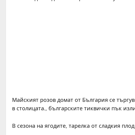
Майският розов домат от България се търгув
в столицата., българските тиквички пък изли
В сезона на ягодите, тарелка от сладкия плод с