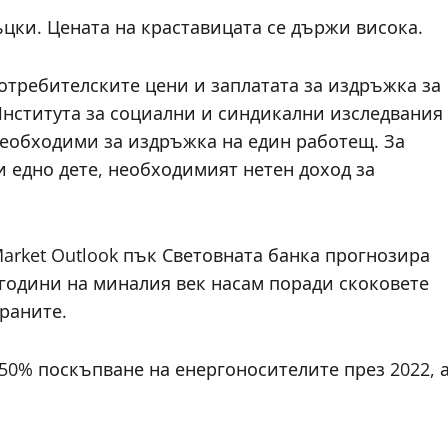
ъцки. Цената на краставицата се държи висока.
отребителските цени и заплатата за издръжка за
 Института за социални и синдикални изследвания
 необходими за издръжка на един работещ. За
 едно дете, необходимият нетен доход за
arket Outlook пък Световната банка прогнозира
е години на миналия век насам поради скоковете
храните.
50% поскъпване на енергоносителите през 2022, 