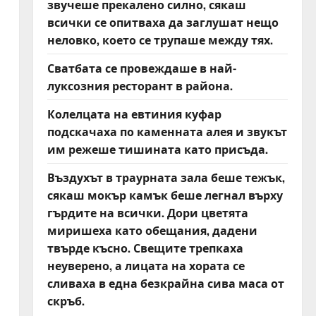
звучеше прекалено силно, сякаш
всички се опитваха да заглушат нещо
неловко, което се трупаше между тях.
Сватбата се провеждаше в най-
луксозния ресторант в района.
Колелцата на евтиния куфар
подскачаха по каменната алея и звукът
им режеше тишината като присъда.
Въздухът в траурната зала беше тежък,
сякаш мокър камък беше легнал върху
гърдите на всички. Дори цветята
миришеха като обещания, дадени
твърде късно. Свещите трепкаха
неуверено, а лицата на хората се
сливаха в една безкрайна сива маса от
скръб.