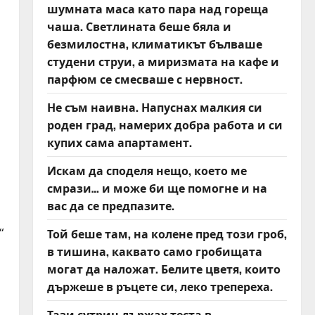
шумната маса като пара над гореща
чаша. Светлината беше бяла и
безмилостна, климатикът бълваше
студени струи, а миризмата на кафе и
парфюм се смесваше с нервност.
Не съм наивна. Напуснах малкия си
роден град, намерих добра работа и си
купих сама апартамент.
Искам да споделя нещо, което ме
смрази… и може би ще помогне и на
вас да се предпазите.
“
Той беше там, на колене пред този гроб,
в тишина, каквато само гробищата
могат да наложат. Белите цветя, които
държеше в ръцете си, леко трепереха.
Тази сутрин държах теста в