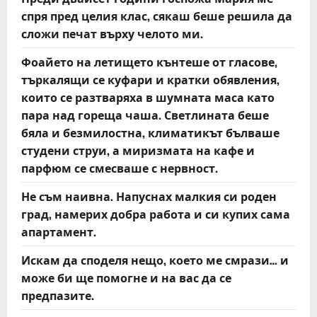
спря пред целия клас, сякаш беше решила да
сложи печат върху челото ми.
Фоайето на летището кънтеше от гласове,
търкалящи се куфари и кратки обявления,
които се разтваряха в шумната маса като
пара над гореща чаша. Светлината беше
бяла и безмилостна, климатикът бълваше
студени струи, а миризмата на кафе и
парфюм се смесваше с нервност.
Не съм наивна. Напуснах малкия си роден
град, намерих добра работа и си купих сама
апартамент.
Искам да споделя нещо, което ме смрази… и
може би ще помогне и на вас да се
предпазите.