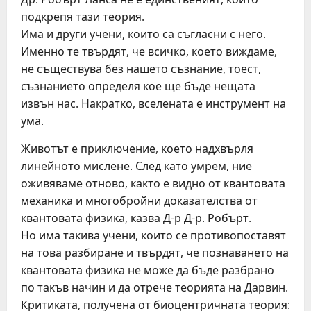
подкрепя тази теория.
Има и други учени, които са съгласни с него.
Именно те твърдят, че всичко, което виждаме,
не съществува без нашето съзнание, тоест,
съзнанието определя кое ще бъде нещата
извън нас. Накратко, вселената е инструмент на
ума.
Животът е приключение, което надхвърля
линейното мислене. След като умрем, ние
оживяваме отново, както е видно от квантовата
механика и многобройни доказателства от
квантовата физика, казва Д-р Д-р. Робърт.
Но има такива учени, които се противопоставят
на това разбиране и твърдят, че познаването на
квантовата физика не може да бъде разбрано
по такъв начин и да отрече теорията на Дарвин.
Критиката, получена от биоцентричната теория: