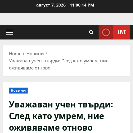
Skip
август 7, 2026
11:06:14 PM
to
content
LIVE
Primary
Menu
Home
Новини
Уважаван учен твърди: След като умрем, ние
оживяваме отново
Новини
Уважаван учен твърди:
След като умрем, ние
оживяваме отново