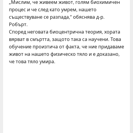
„Мислим, че живеем живот, голям биохимичен
процес и че след като умрем, нашето
съществуване се разпада,“ обяснява д-р.
Робърт.
Според неговата биоцентрична теория, хората
вярват в смъртта, защото така са научени. Това
обучение произтича от факта, че ние придаваме
живот на нашето физическо тяло и е доказано,
че това тяло умира.