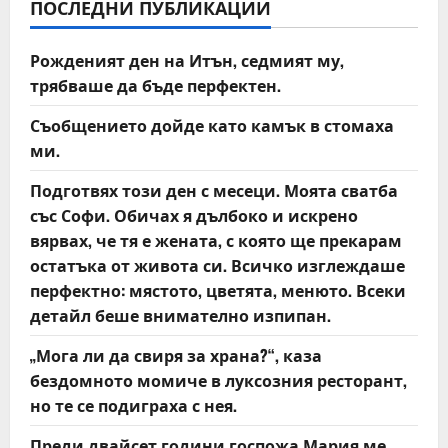
v
ПОСЛЕДНИ ПУБЛИКАЦИИ
i
Рожденият ден на Итън, седмият му,
трябваше да бъде перфектен.
g
Съобщението дойде като камък в стомаха
a
ми.
t
Подготвях този ден с месеци. Моята сватба
със Софи. Обичах я дълбоко и искрено
i
вярвах, че тя е жената, с която ще прекарам
o
остатъка от живота си. Всичко изглеждаше
перфектно: мястото, цветята, менюто. Всеки
n
детайл беше внимателно изпипан.
„Мога ли да свиря за храна?“, каза
бездомното момиче в луксозния ресторант,
но те се подиграха с нея.
Преди двайсет години госпожа Мария ме