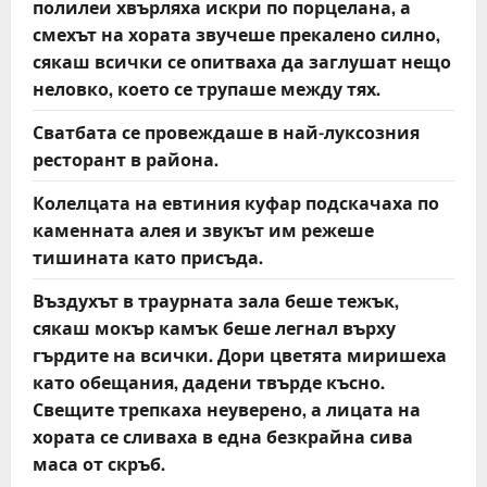
полилеи хвърляха искри по порцелана, а
смехът на хората звучеше прекалено силно,
сякаш всички се опитваха да заглушат нещо
неловко, което се трупаше между тях.
Сватбата се провеждаше в най-луксозния
ресторант в района.
Колелцата на евтиния куфар подскачаха по
каменната алея и звукът им режеше
тишината като присъда.
Въздухът в траурната зала беше тежък,
сякаш мокър камък беше легнал върху
гърдите на всички. Дори цветята миришеха
като обещания, дадени твърде късно.
Свещите трепкаха неуверено, а лицата на
хората се сливаха в една безкрайна сива
маса от скръб.