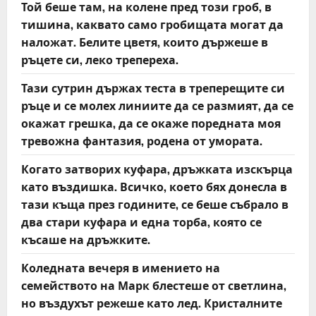
Той беше там, на колене пред този гроб, в
тишина, каквато само гробищата могат да
наложат. Белите цветя, които държеше в
ръцете си, леко трепереха.
Тази сутрин държах теста в треперещите си
ръце и се молех линиите да се размият, да се
окажат грешка, да се окаже поредната моя
тревожна фантазия, родена от умората.
Когато затворих куфара, дръжката изскърца
като въздишка. Всичко, което бях донесла в
тази къща през годините, се беше събрало в
два стари куфара и една торба, която се
късаше на дръжките.
Коледната вечеря в имението на
семейството на Марк блестеше от светлина,
но въздухът режеше като лед. Кристалните