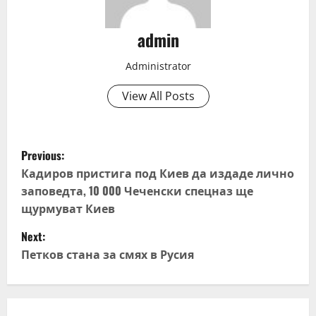
admin
Administrator
View All Posts
P
Previous:
o
Кадиров пристига под Киев да издаде лично
заповедта, 10 000 Чеченски спецназ ще
s
щурмуват Киев
t
Next:
Петков стана за смях в Русия
n
a