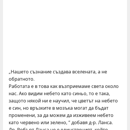
„Нашето съзнание създава вселената, а не
обратното.
Работата е в това как възприемаме света около
нас. Ако видим небето като синьо, то е така,
защото някой ни е научил, че цветът на небето
е син, но връзките в мозъка могат да бъдат
променени, за да можем да изживеем небето
като червено или зелено, ” добавя д-р. Ланса.
Др. Робърт Ланса не е единственият, който