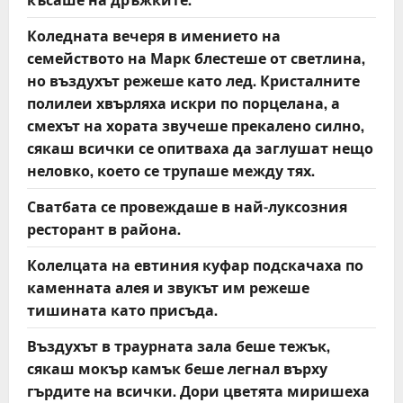
Коледната вечеря в имението на
семейството на Марк блестеше от светлина,
но въздухът режеше като лед. Кристалните
полилеи хвърляха искри по порцелана, а
смехът на хората звучеше прекалено силно,
сякаш всички се опитваха да заглушат нещо
неловко, което се трупаше между тях.
Сватбата се провеждаше в най-луксозния
ресторант в района.
Колелцата на евтиния куфар подскачаха по
каменната алея и звукът им режеше
тишината като присъда.
Въздухът в траурната зала беше тежък,
сякаш мокър камък беше легнал върху
гърдите на всички. Дори цветята миришеха