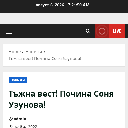
Skip
август 6, 2026
7:21:51 AM
to
content
LIVE
Primary
Menu
Home
Новини
Тъжна вест! Почина Соня Узунова!
Новини
Тъжна вест! Почина Соня
Узунова!
admin
май 4, 2022