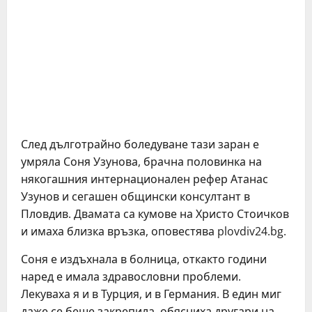
След дълготрайно боледуване тази заран е
умряла Соня Узунова, брачна половинка на
някогашния интернационален рефер Атанас
Узунов и сегашен общински консултант в
Пловдив. Двамата са кумове на Христо Стоичков
и имаха близка връзка, оповестява plovdiv24.bg.
Соня е издъхнала в болница, откакто години
наред е имала здравословни проблеми.
Лекуваха я и в Турция, и в Германия. В един миг
даже се беше закрепила, обясниха другари на