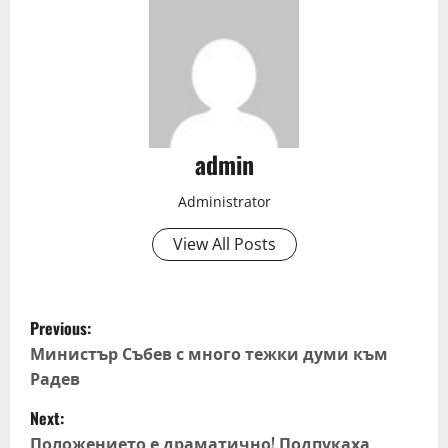
admin
Administrator
View All Posts
P
Previous:
o
Министър Събев с много тежки думи към
Радев
s
Next:
t
Положението е драматично! Подпукаха