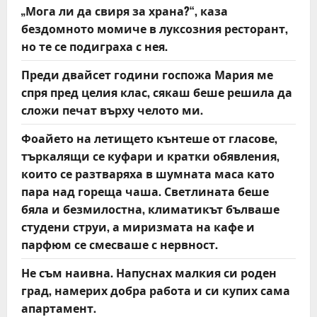
„Мога ли да свиря за храна?“, каза
бездомното момиче в луксозния ресторант,
но те се подиграха с нея.
Преди двайсет години госпожа Мария ме
спря пред целия клас, сякаш беше решила да
сложи печат върху челото ми.
Фоайето на летището кънтеше от гласове,
търкалящи се куфари и кратки обявления,
които се разтваряха в шумната маса като
пара над гореща чаша. Светлината беше
бяла и безмилостна, климатикът бълваше
студени струи, а миризмата на кафе и
парфюм се смесваше с нервност.
Не съм наивна. Напуснах малкия си роден
град, намерих добра работа и си купих сама
апартамент.