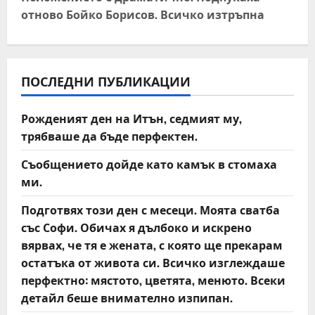
отново Бойко Борисов. Всичко изтръпна
n
a
v
ПОСЛЕДНИ ПУБЛИКАЦИИ
i
Рожденият ден на Итън, седмият му,
трябваше да бъде перфектен.
g
Съобщението дойде като камък в стомаха
a
ми.
t
Подготвях този ден с месеци. Моята сватба
със Софи. Обичах я дълбоко и искрено
i
вярвах, че тя е жената, с която ще прекарам
o
остатъка от живота си. Всичко изглеждаше
перфектно: мястото, цветята, менюто. Всеки
n
детайл беше внимателно изпипан.