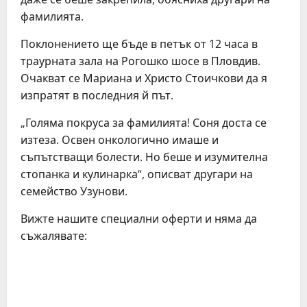
фамилията.
Поклонението ще бъде в петък от 12 часа в
траурната зала на Рогошко шосе в Пловдив.
Очакват се Мариана и Христо Стоичкови да я
изпратят в последния й път.
„Голяма покруса за фамилията! Соня доста се
изтеза. Освен онкологично имаше и
съпътстващи болести. Но беше и изумителна
стопанка и кулинарка“, описват другари на
семейство Узунови.
Вижте нашите специални оферти и няма да
съжалявате:
C
o