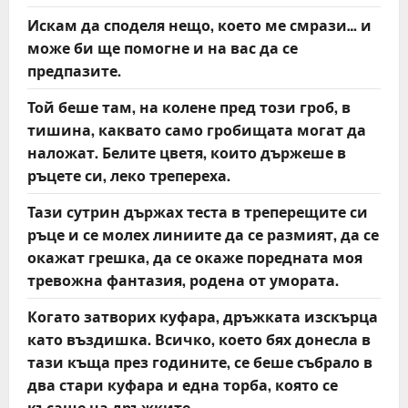
Искам да споделя нещо, което ме смрази… и
може би ще помогне и на вас да се
предпазите.
Той беше там, на колене пред този гроб, в
тишина, каквато само гробищата могат да
наложат. Белите цветя, които държеше в
ръцете си, леко трепереха.
Тази сутрин държах теста в треперещите си
ръце и се молех линиите да се размият, да се
окажат грешка, да се окаже поредната моя
тревожна фантазия, родена от умората.
Когато затворих куфара, дръжката изскърца
като въздишка. Всичко, което бях донесла в
тази къща през годините, се беше събрало в
два стари куфара и една торба, която се
късаше на дръжките.