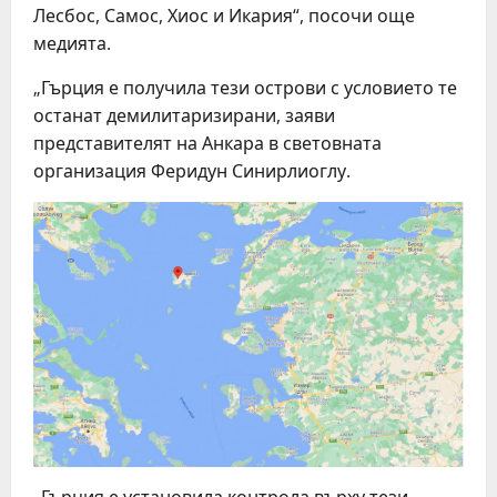
Лесбос, Самос, Хиос и Икария“, посочи още
медията.
„Гърция е получила тези острови с условието те
останат демилитаризирани, заяви
представителят на Анкара в световната
организация Феридун Синирлиоглу.
„Гърция е установила контрола върху тези