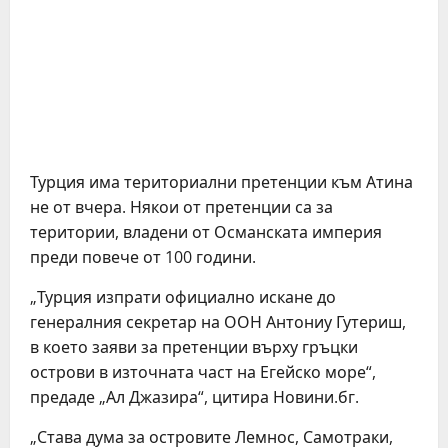
Турция има териториални претенции към Атина
не от вчера. Някои от претенции са за
територии, владени от Османската империя
преди повече от 100 години.
„Турция изпрати официално искане до
генералния секретар на ООН Антониу Гутериш,
в което заяви за претенции върху гръцки
острови в източната част на Егейско море“,
предаде „Ал Джазира“, цитира Новини.бг.
„Става дума за островите Лемнос, Самотраки,