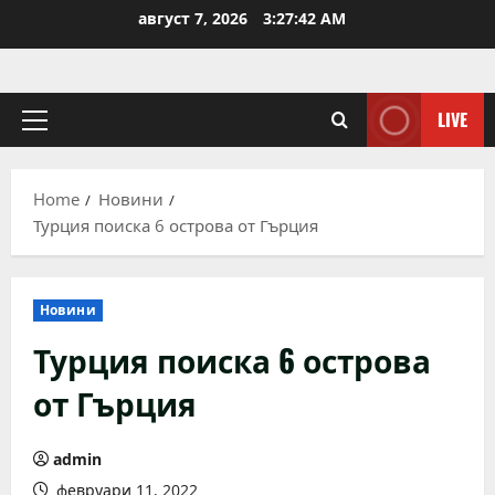
Skip
август 7, 2026
3:27:42 AM
to
content
LIVE
Primary
Menu
Home
Новини
Турция поиска 6 острова от Гърция
Новини
Турция поиска 6 острова
от Гърция
admin
февруари 11, 2022