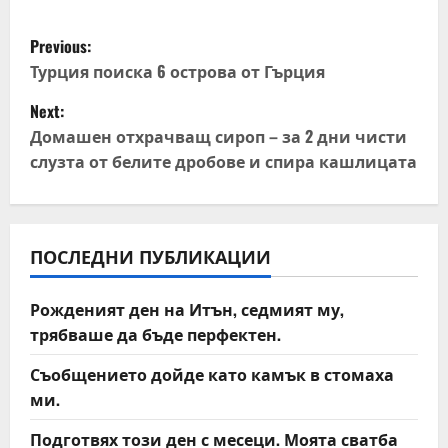
P
Previous:
o
Турция поиска 6 острова от Гърция
Next:
s
Домашен отхрачващ сироп – за 2 дни чисти
t
слузта от белите дробове и спира кашлицата
n
a
ПОСЛЕДНИ ПУБЛИКАЦИИ
v
Рожденият ден на Итън, седмият му,
i
трябваше да бъде перфектен.
g
Съобщението дойде като камък в стомаха
ми.
a
Подготвях този ден с месеци. Моята сватба