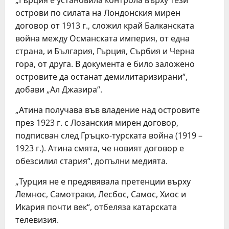
острови по силата на Лондонския мирен
договор от 1913 г., сложил край Балканската
война между Османската империя, от една
страна, и България, Гърция, Сърбия и Черна
гора, от друга. В документа е било заложено
островите да останат демилитаризирани“,
добави „Ал Джазира“.
„Атина получава във владение над островите
през 1923 г. с Лозанския мирен договор,
подписван след Гръцко-турската война (1919 –
1923 г.). Атина смята, че новият договор е
обезсилил стария“, допълни медията.
„Турция не е предявявала претенции върху
Лемнос, Самотраки, Лесбос, Самос, Хиос и
Икария почти век“, отбеляза катарската
телевизия.