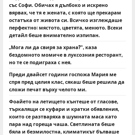
t
със Софи. Обичах я дълбоко и искрено
вярвах, че тя е жената, с която ще прекарам
i
остатъка от живота си. Всичко изглеждаше
o
перфектно: мястото, цветята, менюто. Всеки
детайл беше внимателно изпипан.
n
„Мога ли да свиря за храна?“, каза
бездомното момиче в луксозния ресторант,
но те се подиграха с нея.
Преди двайсет години госпожа Мария ме
спря пред целия клас, сякаш беше решила да
сложи печат върху челото ми.
Фоайето на летището кънтеше от гласове,
търкалящи се куфари и кратки обявления,
които се разтваряха в шумната маса като
пара над гореща чаша. Светлината беше
бяла и безмилостна, климатикът бълваше