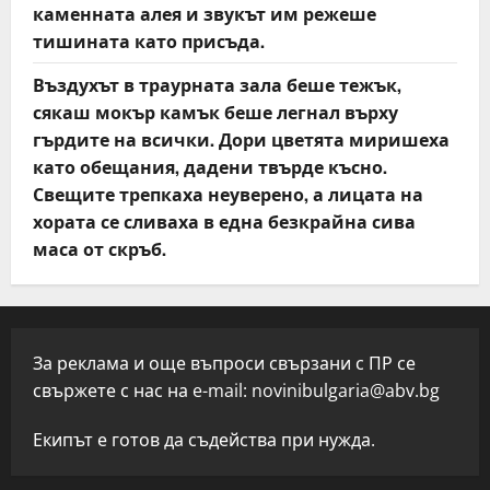
каменната алея и звукът им режеше
тишината като присъда.
Въздухът в траурната зала беше тежък,
сякаш мокър камък беше легнал върху
гърдите на всички. Дори цветята миришеха
като обещания, дадени твърде късно.
Свещите трепкаха неуверено, а лицата на
хората се сливаха в една безкрайна сива
маса от скръб.
За реклама и още въпроси свързани с ПР се
свържете с нас на e-mail:
novinibulgaria@abv.bg
Екипът е готов да съдейства при нужда.