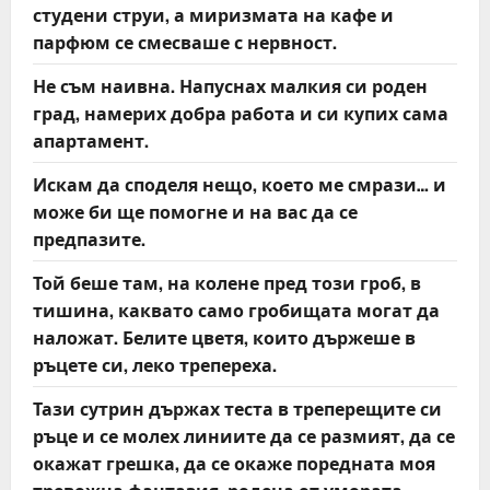
студени струи, а миризмата на кафе и
парфюм се смесваше с нервност.
Не съм наивна. Напуснах малкия си роден
град, намерих добра работа и си купих сама
апартамент.
Искам да споделя нещо, което ме смрази… и
може би ще помогне и на вас да се
предпазите.
Той беше там, на колене пред този гроб, в
тишина, каквато само гробищата могат да
наложат. Белите цветя, които държеше в
ръцете си, леко трепереха.
Тази сутрин държах теста в треперещите си
ръце и се молех линиите да се размият, да се
окажат грешка, да се окаже поредната моя
тревожна фантазия, родена от умората.