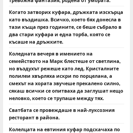
Когато затворих куфара, дръжката изскърца
като въздишка. Всичко, което бях донесла в
тази къща през годините, се беше събрало в
два стари куфара и една торба, която се
късаше на дръжките.
Коледната вечеря в имението на
семейството на Марк блестеше от светлина,
но въздухът режеше като лед. Кристалните
полилеи хвърляха искри по порцелана, а
смехът на хората звучеше прекалено силно,
сякаш всички се опитваха да заглушат нещо
неловко, което се трупаше между тях.
Сватбата се провеждаше в най-луксозния
ресторант в района.
Колелцата на евтиния куфар подскачаха по