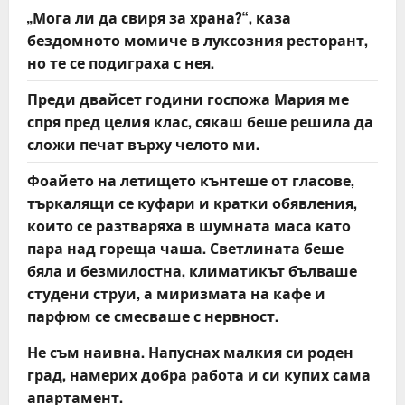
„Мога ли да свиря за храна?“, каза
бездомното момиче в луксозния ресторант,
но те се подиграха с нея.
Преди двайсет години госпожа Мария ме
спря пред целия клас, сякаш беше решила да
сложи печат върху челото ми.
Фоайето на летището кънтеше от гласове,
търкалящи се куфари и кратки обявления,
които се разтваряха в шумната маса като
пара над гореща чаша. Светлината беше
бяла и безмилостна, климатикът бълваше
студени струи, а миризмата на кафе и
парфюм се смесваше с нервност.
Не съм наивна. Напуснах малкия си роден
град, намерих добра работа и си купих сама
апартамент.