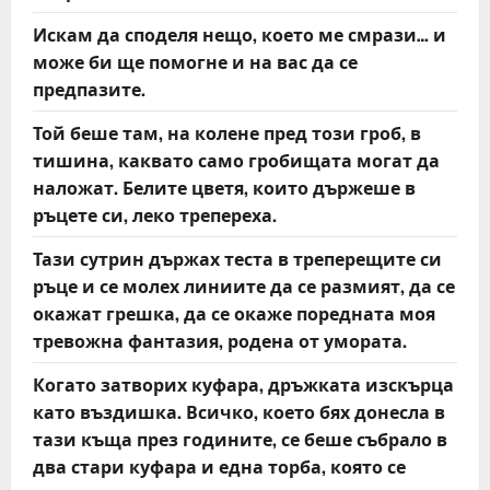
Искам да споделя нещо, което ме смрази… и
може би ще помогне и на вас да се
предпазите.
Той беше там, на колене пред този гроб, в
тишина, каквато само гробищата могат да
наложат. Белите цветя, които държеше в
ръцете си, леко трепереха.
Тази сутрин държах теста в треперещите си
ръце и се молех линиите да се размият, да се
окажат грешка, да се окаже поредната моя
тревожна фантазия, родена от умората.
Когато затворих куфара, дръжката изскърца
като въздишка. Всичко, което бях донесла в
тази къща през годините, се беше събрало в
два стари куфара и една торба, която се