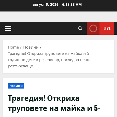
Skip
август 9, 2026
6:18:34 AM
to
content
LIVE
Primary
Menu
Home
Новини
Трагедия! Откриха труповете на майка и 5-
годишно дете в резервоар, последва нещо
разтърсващо
Новини
Трагедия! Откриха
труповете на майка и 5-