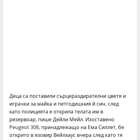
Деца са поставили сърцераздирателни цветя и
играчки за майка и петгодишния й син, след
като полицията е открила телата им в
резервоар, пише Дейли Мейл. Изоставено
Peugeot 308, принадлежащо на Ема Силлет, бе
открито в язовир Вейлхаус вчера след като тя