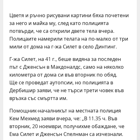
Цветя и ръчно рисувани картини бяха почетени
за него и майка му, след като полицията
потвърди, че са открили двете тела вчера.
Полицаите намерили телата на по-малко от три
мили от дома на г-жа Силет в село Динтинг.
Г-жа Силет, на 41 г., беше видяна за последен
път с Дженсън в Макдоналдс, само на няколко
километра от дома си във вторник по обяд.
Ще се проведат аутопсии, но полицията в
Дербишир заяви, че не търси трети човек във
връзка със смъртта им.
Помощник-началникът на местната полиция
Кем Мехмед заяви вчера, че: „В 11.35 ч. Във
вторник, 20 ноември, получихме обаждане, че
Ема Силет и Дженсън Спелнман са изчезнали.