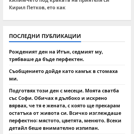
n
Кирил Петков, ето как
a
v
ПОСЛЕДНИ ПУБЛИКАЦИИ
i
Рожденият ден на Итън, седмият му,
g
трябваше да бъде перфектен.
a
Съобщението дойде като камък в стомаха
t
ми.
Подготвях този ден с месеци. Моята сватба
i
със Софи. Обичах я дълбоко и искрено
o
вярвах, че тя е жената, с която ще прекарам
остатъка от живота си. Всичко изглеждаше
n
перфектно: мястото, цветята, менюто. Всеки
детайл беше внимателно изпипан.