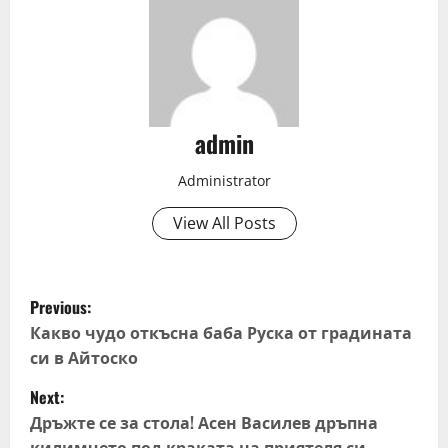
admin
Administrator
View All Posts
P
Previous:
o
Какво чудо откъсна баба Руска от градината
си в Айтоско
s
Next:
t
Дръжте се за стола! Асен Василев дръпна
килимчето под краката на приятеля си