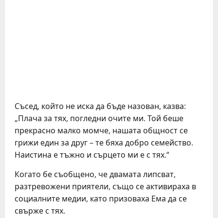
Съсед, който не иска да бъде назован, казва:
„Плача за тях, погледни очите ми. Той беше
прекрасно малко момче, нашата общност се
грижи един за друг – те бяха добро семейство.
Наистина е тъжно и сърцето ми е с тях.“
Когато бе съобщено, че двамата липсват,
разтревожени приятели, също се активираха в
социалните медии, като призоваха Ема да се
свърже с тях.