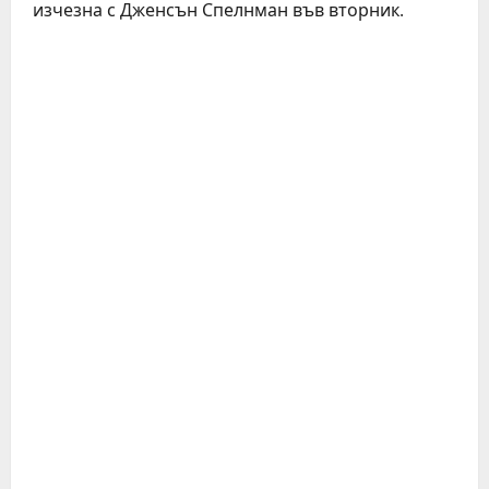
изчезна с Дженсън Спелнман във вторник.