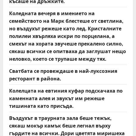
късаше на дръжките.
Коледната вечеря в имението на
семейството на Марк блестеше от светлина,
но въздухът режеше като лед. Кристалните
полилеи хвърляха искри по порцелана, а
смехът на хората звучеше прекалено силно,
сякаш всички се опитваха да заглушат нещо
неловко, което се трупаше между тях.
Сватбата се провеждаше в най-луксозния
ресторант в района.
Колелцата на евтиния куфар подскачаха по
каменната алея и звукът им режеше
тишината като присъда.
Въздухът в траурната зала беше тежък,
сякаш мокър камък беше легнал върху
гърдите на всички. Дори цветята миришеха