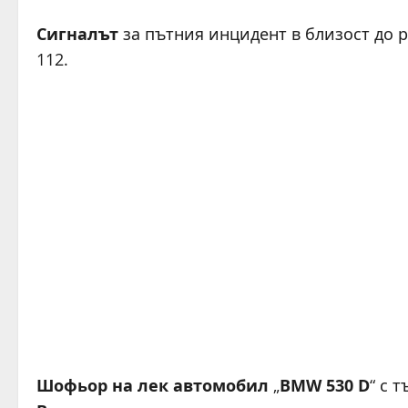
Сигналът
за пътния инцидент в близост до 
112.
Шофьор на лек автомобил
„
BMW 530 D
“ с 