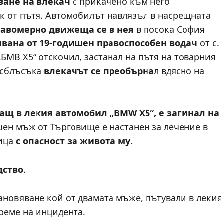
ване на влекач
с прикачено към него
к от пътя. Автомобилът навлязъл в насрещната
равомерно движеща се в нея
в посока София
вана от 19-годишен правоспособен водач
от с.
„БМВ Х5“ отскочил, застанал на пътя на товарния
 сблъсъка
влекачът се преобърна
л вдясно на
ащ в лекия автомобил „BMW
Х5“, е загинал на
шен мъж от Търговище е настанен за лечение в
ница
с опасност за живота му.
дство
.
ановяване кой от двамата мъже, пътували в леки
време на инцидента.