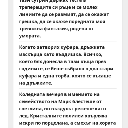
треперещите си ръце и се молех
линиите да се размият, да се окажат
грешка, да се окаже поредната моя
тревожна фантазия, родена от
умората.
Когато затворих куфара, дръжката
изскърца като въздишка. Всичко,
което бях донесла в тази къща през
годините, се беше събрало в два стари
куфара и една торба, която се късаше
на дръжките.
Коледната вечеря в имението на
семейството на Марк блестеше от
светлина, но въздухът режеше като
лед. Кристалните полилеи хвърляха
искри по порцелана, а смехът на хората