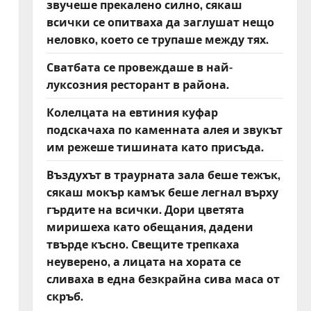
звучеше прекалено силно, сякаш
всички се опитваха да заглушат нещо
.
неловко, което се трупаше между тях.
Сватбата се провеждаше в най-
луксозния ресторант в района.
Колелцата на евтиния куфар
подскачаха по каменната алея и звукът
им режеше тишината като присъда.
Въздухът в траурната зала беше тежък,
сякаш мокър камък беше легнал върху
гърдите на всички. Дори цветята
миришеха като обещания, дадени
твърде късно. Свещите трепкаха
неуверено, а лицата на хората се
сливаха в една безкрайна сива маса от
скръб.