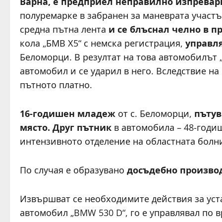
Варна, е предприел неправилно изпревар
полуремарке в забранен за маневрата участъ
средна пътна лента
и се блъснал челно в п
кола „БМВ Х5“ с немска регистрация,
управля
Беломорци. В резултат на това автомобилът 
автомобил и се ударил в него. Вследствие на
пътното платно.
16-годишен младеж
от с. Беломорци,
пътув
място.
Друг пътник
в автомобила – 48-годи
интензивното отделение на областната бол
По случая е образувано
досъдебно произво
Извършват се необходимите действия за уст
автомобил „BMW 530 D“, го е управлявал по 