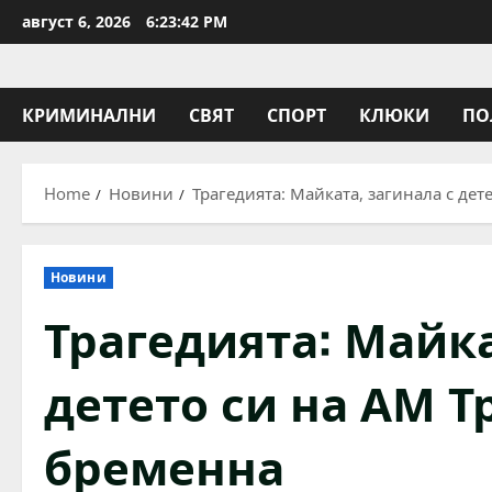
Skip
август 6, 2026
6:23:43 PM
to
content
КРИМИНАЛНИ
СВЯТ
СПОРТ
КЛЮКИ
ПО
Home
Новини
Трагедията: Майката, загинала с дет
Новини
Трагедията: Майка
детето си на АМ Т
бременна