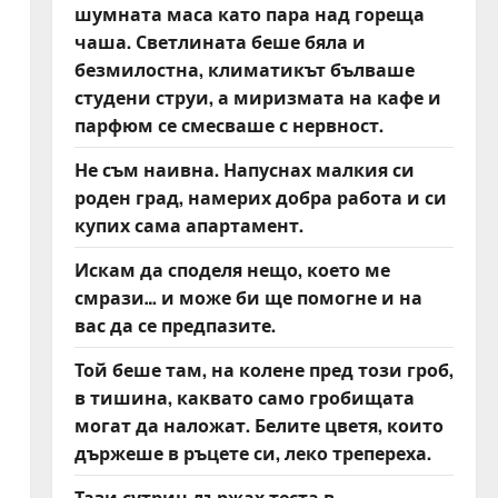
шумната маса като пара над гореща
чаша. Светлината беше бяла и
безмилостна, климатикът бълваше
студени струи, а миризмата на кафе и
парфюм се смесваше с нервност.
Не съм наивна. Напуснах малкия си
роден град, намерих добра работа и си
купих сама апартамент.
Искам да споделя нещо, което ме
смрази… и може би ще помогне и на
вас да се предпазите.
Той беше там, на колене пред този гроб,
в тишина, каквато само гробищата
могат да наложат. Белите цветя, които
държеше в ръцете си, леко трепереха.
Тази сутрин държах теста в