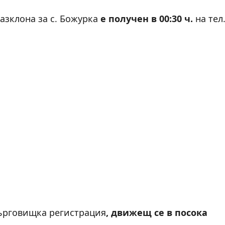
разклона за с. Божурка
е получен в 00:30 ч.
на тел
търговищка регистрация
, движещ се в посока