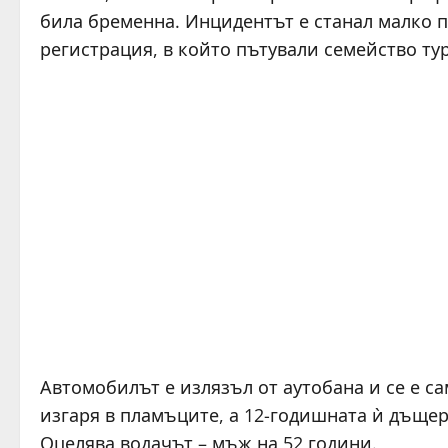
била бременна. Инцидентът е станал малко пр
регистрация, в който пътували семейство ту
Автомобилът е излязъл от аутобана и се е с
изгаря в пламъците, а 12-годишната ѝ дъщер
Оцелява водачът – мъж на 52 години.