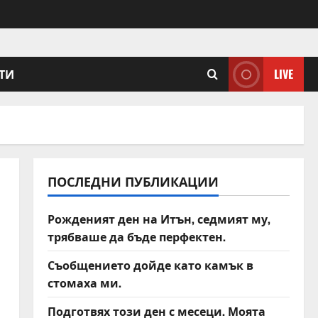
ТИ
LIVE
ПОСЛЕДНИ ПУБЛИКАЦИИ
Рожденият ден на Итън, седмият му,
трябваше да бъде перфектен.
Съобщението дойде като камък в
стомаха ми.
Подготвях този ден с месеци. Моята