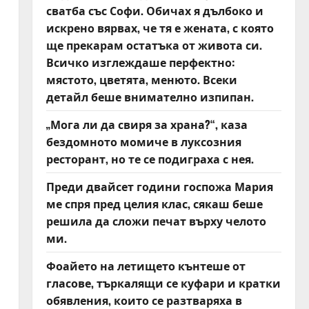
сватба със Софи. Обичах я дълбоко и
искрено вярвах, че тя е жената, с която
ще прекарам остатъка от живота си.
Всичко изглеждаше перфектно:
мястото, цветята, менюто. Всеки
детайл беше внимателно изпипан.
„Мога ли да свиря за храна?“, каза
бездомното момиче в луксозния
ресторант, но те се подиграха с нея.
Преди двайсет години госпожа Мария
ме спря пред целия клас, сякаш беше
решила да сложи печат върху челото
ми.
Фоайето на летището кънтеше от
гласове, търкалящи се куфари и кратки
обявления, които се разтваряха в