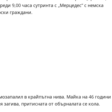
еди 9,00 часа сутринта с „Мерцедес“ с немска
рски граждани.
амозапалил в крайпътна нива. Майка на 46 години
я загива, притисната от обърналата се кола.