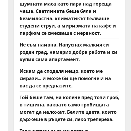
шумната маса като пара над гореща
чаша. Светлината беше бяла и
безмилостна, климатикът бълваше
студени струи, а миризмата на кафе и
парфюм се смесваше с нервност.
Не съм наивна. Напуснах малкия си
роден град, намерих добра работа и си
купих сама апартамент.
Искам да споделя нещо, което ме
смрази… и може би ще помогне и на
вас да се предпазите.
Той беше там, на колене пред този гроб,
в тишина, каквато само гробищата
могат да наложат. Белите цветя, които
държеше в ръцете си, леко трепереха.
Тази сутрин държах теста в