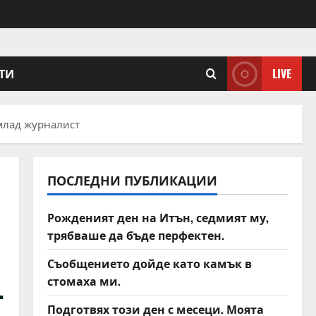
ТИ
LIVE
 млад журналист
ПОСЛЕДНИ ПУБЛИКАЦИИ
Рожденият ден на Итън, седмият му,
трябваше да бъде перфектен.
Съобщението дойде като камък в
стомаха ми.
т
Подготвях този ден с месеци. Моята