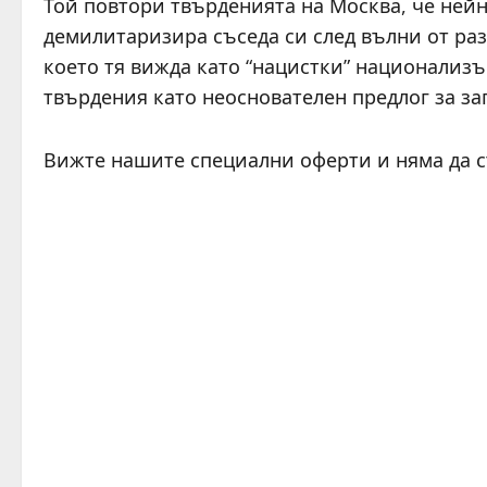
Той повтори твърденията на Москва, че нейн
демилитаризира съседа си след вълни от раз
което тя вижда като “нацистки” национализъ
твърдения като неоснователен предлог за за
Вижте нашите специални оферти и няма да 