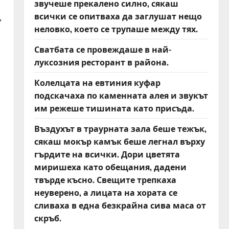
звучеше прекалено силно, сякаш
всички се опитваха да заглушат нещо
,
неловко, което се трупаше между тях.
Сватбата се провеждаше в най-
луксозния ресторант в района.
Колелцата на евтиния куфар
подскачаха по каменната алея и звукът
им режеше тишината като присъда.
Въздухът в траурната зала беше тежък,
сякаш мокър камък беше легнал върху
гърдите на всички. Дори цветята
миришеха като обещания, дадени
твърде късно. Свещите трепкаха
неуверено, а лицата на хората се
сливаха в една безкрайна сива маса от
скръб.