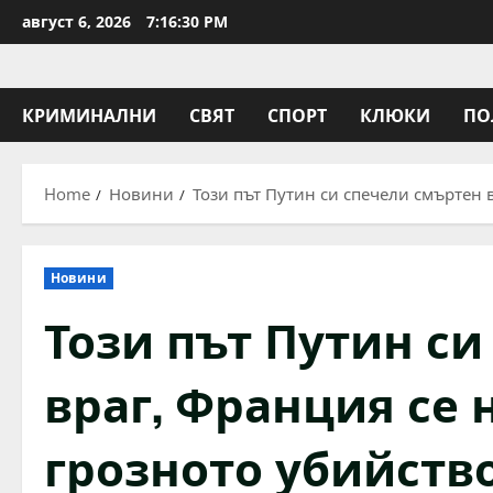
Skip
август 6, 2026
7:16:30 PM
to
content
КРИМИНАЛНИ
СВЯТ
СПОРТ
КЛЮКИ
ПО
Home
Новини
Този път Путин си спечели смъртен 
Новини
Този път Путин с
враг, Франция се 
грозното убийств