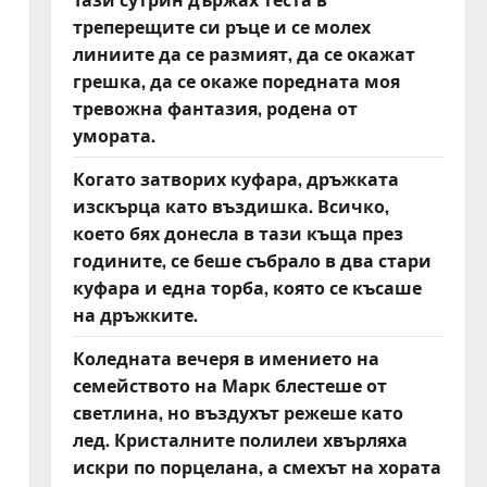
треперещите си ръце и се молех
линиите да се размият, да се окажат
грешка, да се окаже поредната моя
тревожна фантазия, родена от
умората.
Когато затворих куфара, дръжката
изскърца като въздишка. Всичко,
което бях донесла в тази къща през
годините, се беше събрало в два стари
куфара и една торба, която се късаше
на дръжките.
Коледната вечеря в имението на
семейството на Марк блестеше от
светлина, но въздухът режеше като
лед. Кристалните полилеи хвърляха
искри по порцелана, а смехът на хората