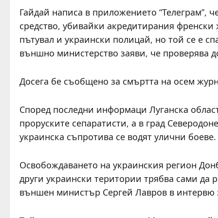
Гайдай написа в приложението “Телеграм”, ч
средство, убивайки акредитирания френски 
пътувал и украински полицай, но той се е сп
външно министерство заяви, че проверява до
Досега бе съобщено за смъртта на осем журн
Според последни информаци Луганска област
проруските сепаратисти, а в град Северодоне
украинска съпротива се водят улични боеве.
Освобождаването на украинския регион Донба
други украински територии трябва сами да р
външен министър Сергей Лавров в интервю з