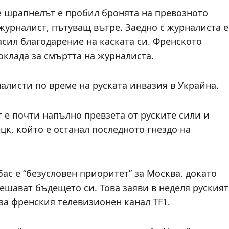
е шрапнелът е пробил бронята на превозното
журналист, пътуващ вътре. Заедно с журналиста е
асил благодарение на каската си. Френското
клада за смъртта на журналиста.
алисти по време на руската инвазия в Украйна.
 е почти напълно превзета от руските сили и
цк, който е останал последното гнездо на
с е “безусловен приоритет” за Москва, докато
ешават бъдещето си. Това заяви в неделя руският
а френския телевизионен канал TF1.