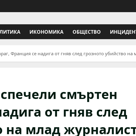
ЛИТИКА
ИКОНОМИКА
ОБЩЕСТВО
ИНЦИДЕН
враг, Франция се надига от гняв след грозното убийство на
и спечели смъртен
надига от гняв след
о на млад журналис