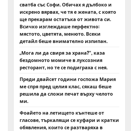
сватба със Софи. Обичах я дълбоко и
искрено вярвах, че тя е жената, с която
ще прекарам остатъка от живота си.
Всичко изглеждаше перфектно:
мястото, цветята, менюто. Всеки
детайл беше внимателно изпипан.
„Мога ли да свиря за храна?“, каза
бездомното момиче в луксозния
ресторант, но те се подиграха с нея.
Преди двайсет години госпожа Мария
ме спря пред целия клас, сякаш беше
решила да сложи печат върху челото
ми.
Фоайето на летището кънтеше от
гласове, търкалящи се куфари и кратки
обявления, които се разтваряха в