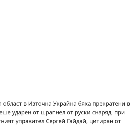
а област в Източна Украйна бяха прекратени в
еше ударен от шрапнел от руски снаряд, при
тният управител Сергей Гайдай, цитиран от