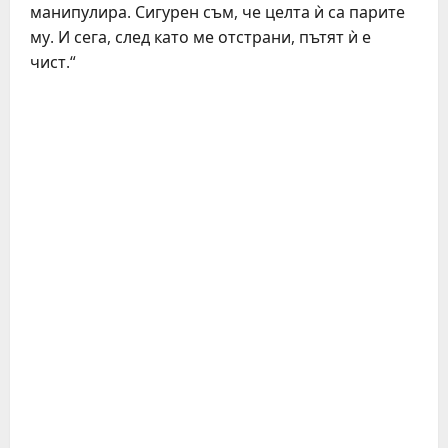
манипулира. Сигурен съм, че целта ѝ са парите
му. И сега, след като ме отстрани, пътят ѝ е
чист.“