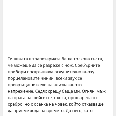
Тишината в трапезарията беше толкова гъста,
че можеше да се разреже с нож. Сребърните
прибори поскръцваха оглушително върху
порцелановите чинии, всеки звук се
превръщаше в ехо на неизказаното
напрежение. Седях срещу баща ми, Огнян, мъж
на прага на шейсетте, с коса, прошарена от
сребро, но с осанка на човек, който отказваше
да приеме хода на времето. До него, като