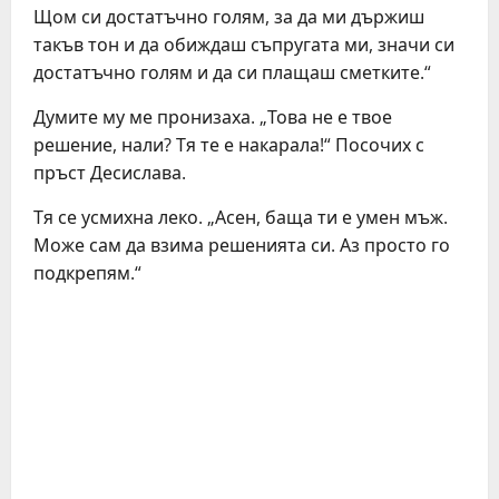
Щом си достатъчно голям, за да ми държиш
такъв тон и да обиждаш съпругата ми, значи си
достатъчно голям и да си плащаш сметките.“
Думите му ме пронизаха. „Това не е твое
решение, нали? Тя те е накарала!“ Посочих с
пръст Десислава.
Тя се усмихна леко. „Асен, баща ти е умен мъж.
Може сам да взима решенията си. Аз просто го
подкрепям.“