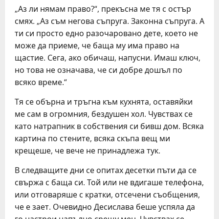
„Аз ли нямам право?“, прекъсна ме тя с остър
смях. „Аз съм негова съпруга. Законна съпруга. А
ти си просто едно разочаровано дете, което не
може да приеме, че баща му има право на
щастие. Сега, ако обичаш, напусни. Имаш ключ,
но това не означава, че си добре дошъл по
всяко време.“
Тя се обърна и тръгна към кухнята, оставяйки
ме сам в огромния, бездушен хол. Чувствах се
като натрапник в собствения си бивш дом. Всяка
картина по стените, всяка скъпа вещ ми
крещеше, че вече не принадлежа тук.
В следващите дни се опитах десетки пъти да се
свържа с баща си. Той или не вдигаше телефона,
или отговаряше с кратки, отсечени съобщения,
че е зает. Очевидно Десислава беше успяла да
го настрои напълно срещу мен. Чувствах се