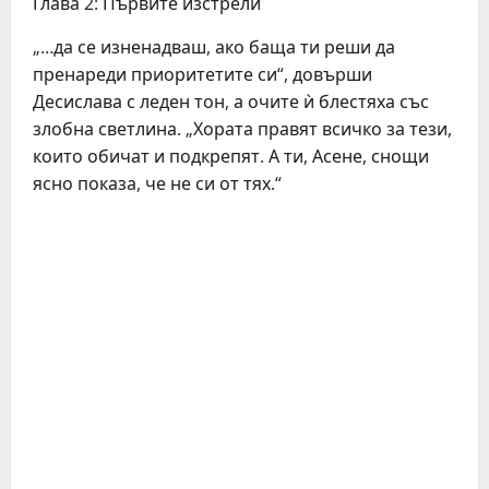
Глава 2: Първите изстрели
„…да се изненадваш, ако баща ти реши да
пренареди приоритетите си“, довърши
Десислава с леден тон, а очите ѝ блестяха със
злобна светлина. „Хората правят всичко за тези,
които обичат и подкрепят. А ти, Асене, снощи
ясно показа, че не си от тях.“