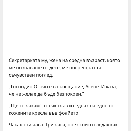
Секретарката му, жена на средна възраст, която
ме познаваше от дете, ме посрещна със
съчувствен поглед.
„Господин Огнян е в съвещание, Асене. И каза,
че не желае да бъде безпокоен.“
„Ще го чакам“, отсякох аз и седнах на едно от
кожените кресла във фоайето.
Чаках три часа. Три часа, през които гледах как