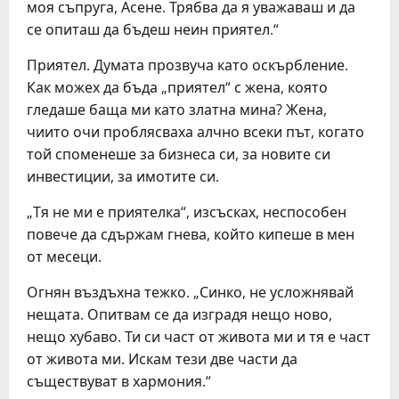
моя съпруга, Асене. Трябва да я уважаваш и да
се опиташ да бъдеш неин приятел.“
Приятел. Думата прозвуча като оскърбление.
Как можех да бъда „приятел“ с жена, която
гледаше баща ми като златна мина? Жена,
чиито очи проблясваха алчно всеки път, когато
той споменеше за бизнеса си, за новите си
инвестиции, за имотите си.
„Тя не ми е приятелка“, изсъсках, неспособен
повече да сдържам гнева, който кипеше в мен
от месеци.
Огнян въздъхна тежко. „Синко, не усложнявай
нещата. Опитвам се да изградя нещо ново,
нещо хубаво. Ти си част от живота ми и тя е част
от живота ми. Искам тези две части да
съществуват в хармония.“