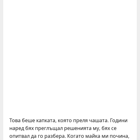
Това беше капката, която преля чашата. Години
наред бях преглъщал решенията му, бях се
опитвал да го разбера. Когато майка ми почина,