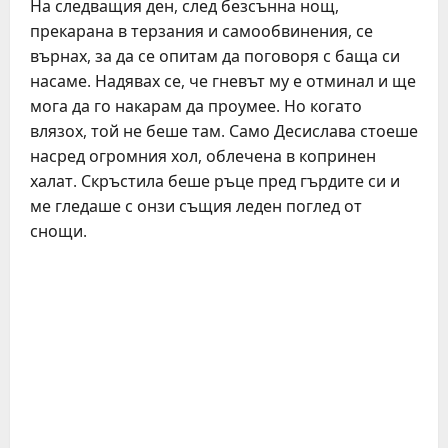
На следващия ден, след безсънна нощ,
прекарана в терзания и самообвинения, се
върнах, за да се опитам да поговоря с баща си
насаме. Надявах се, че гневът му е отминал и ще
мога да го накарам да проумее. Но когато
влязох, той не беше там. Само Десислава стоеше
насред огромния хол, облечена в копринен
халат. Скръстила беше ръце пред гърдите си и
ме гледаше с онзи същия леден поглед от
снощи.