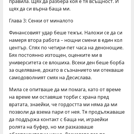
правила. Щях да разбера коя е тя всъщност. И
щях да си върна баща ми.
Глава 3: Сенки от миналото
Финансовият удар беше тежък. Наложи се да си
намеря втора работа – нощни смени в един кол
център. Спях по четири-пет часа на денонощие.
Бях постоянно изтощен, оценките ми в
университета се влошиха. Всеки ден беше борба
за оцеляване, докато в съзнанието ми отекваше
самодоволният смях на Десислава.
Мила се опитваше да ми помага, като от време
на време ми оставяше торби с храна пред
вратата, знаейки, че гордостта ми няма да ми
позволи да взема пари от нея. Тя продължаваше
да поддържа контакт с баща ни, играейки
ролята на буфер, но ми разказваше