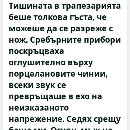
Тишината в трапезарията
беше толкова гъста, че
можеше да се разреже с
нож. Сребърните прибори
поскръцваха
оглушително върху
порцелановите чинии,
всеки звук се
превръщаше в ехо на
неизказаното
напрежение. Седях срещу
баща ми, Огнян, мъж на