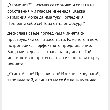
„Хармония?“ – изсмях се горчиво и силата на
собствения ми глас ме изненада. „Каква
хармония може да има тук? Погледни я!
Погледни себе си! Това е пълен абсурд!“
Десислава сведе поглед към чинията си,
преструвайки се на засегната. Раменете ѝ леко
потрепериха. Перфектното представление.
Баща ми веднага се хвана на въдицата. Той
инстинктивно протегна ръка и я постави върху
нейната.
„Стига, Асене! Прекаляваш! Извини се веднага!“,
заповяда той, а лицето му се беше вкаменило.