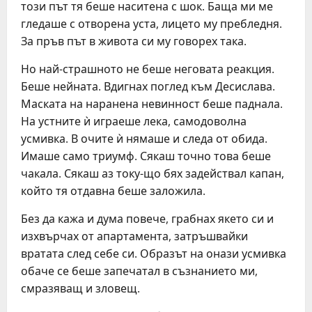
този път тя беше наситена с шок. Баща ми ме
гледаше с отворена уста, лицето му пребледня.
За пръв път в живота си му говорех така.
Но най-страшното не беше неговата реакция.
Беше нейната. Вдигнах поглед към Десислава.
Маската на наранена невинност беше паднала.
На устните ѝ играеше лека, самодоволна
усмивка. В очите ѝ нямаше и следа от обида.
Имаше само триумф. Сякаш точно това беше
чакала. Сякаш аз току-що бях задействал капан,
който тя отдавна беше заложила.
Без да кажа и дума повече, грабнах якето си и
изхвърчах от апартамента, затръшвайки
вратата след себе си. Образът на онази усмивка
обаче се беше запечатал в съзнанието ми,
смразяващ и зловещ.