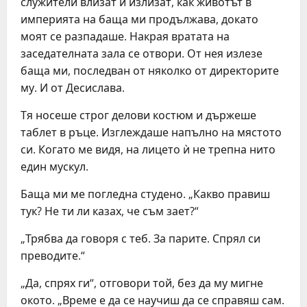
служители влизат и излизат, как животът в
империята на баща ми продължава, докато
моят се разпадаше. Накрая вратата на
заседателната зала се отвори. От нея излезе
баща ми, последван от няколко от директорите
му. И от Десислава.
Тя носеше строг делови костюм и държеше
таблет в ръце. Изглеждаше напълно на мястото
си. Когато ме видя, на лицето ѝ не трепна нито
един мускул.
Баща ми ме погледна студено. „Какво правиш
тук? Не ти ли казах, че съм зает?“
„Трябва да говоря с теб. За парите. Спрял си
преводите.“
„Да, спрях ги“, отговори той, без да му мигне
окото. „Време е да се научиш да се справяш сам.