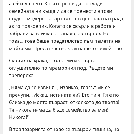
аз бях до него. Когато реши да продаде
семейната ни къща и да се премести в този
студен, модерен апартамент в центъра на града,
аз го подкрепих. Когато се хвърли в работа и
забрави за всичко останало, аз търпях. Но
това… това беше предателство към паметта на
майка ми. Предателство към нашето семейство.
Скочих на крака, столът ми изстърга
оглушително по мраморния под. Ръцете ми
трепереха.
„Няма да се извиня!“, извиках, гласът ми се
пречупи. „Искаш истината ли? Ето ти я! Тя е по-
близка до моята възраст, отколкото до твоята!
Тя никога няма да бъде семейство за мен!
Никога!“
В трапезарията отново се възцари тишина, но