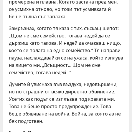
премерена и плавна. Когато застана пред мен,
се усмихна отново, но този път усмивката ѝ
беше пълна със заплаха.
Замръзнах, когато тя каза с тих, съскащ шепот:
„Щом не сме семейство, тогава недей да се
държиш като такова. И недей да очакваш нищо,
което се полага на едно семейство.“ Тя направи
пауза, наслаждавайки се на ужаса, който изплува
на лицето ми. „Всъщност… Щом не сме
семейство, тогава недей…“
Думите ѝ увиснаха във въздуха, недовършени,
но по-страшни от всяко директно обвинение.
Усетих как подът се изплъзва под краката ми.
Това не беше просто предупреждение. Това
беше обявяване на война. Война, за която аз не
бях подготвен.