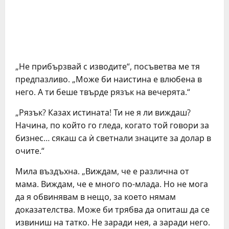
„Не прибързвай с изводите“, посъветва ме тя
предпазливо. „Може би наистина е влюбена в
него. А ти беше твърде рязък на вечерята.“
„Рязък? Казах истината! Ти не я ли виждаш?
Начина, по който го гледа, когато той говори за
бизнес… сякаш са ѝ светнали знаците за долар в
очите.“
Мила въздъхна. „Виждам, че е различна от
мама. Виждам, че е много по-млада. Но не мога
да я обвинявам в нещо, за което нямам
доказателства. Може би трябва да опиташ да се
извиниш на татко. Не заради нея, а заради него.