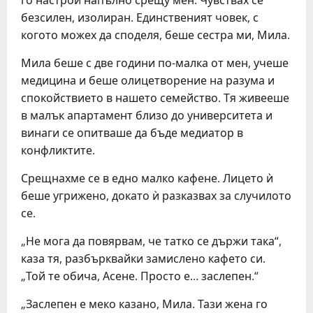
безсилен, изолиран. Единственият човек, с
когото можех да споделя, беше сестра ми, Мила.
Мила беше с две години по-малка от мен, учеше
медицина и беше олицетворение на разума и
спокойствието в нашето семейство. Тя живееше
в малък апартамент близо до университета и
винаги се опитваше да бъде медиатор в
конфликтите.
Срещнахме се в едно малко кафене. Лицето ѝ
беше угрижено, докато ѝ разказвах за случилото
се.
„Не мога да повярвам, че татко се държи така“,
каза тя, разбърквайки замислено кафето си.
„Той те обича, Асене. Просто е… заслепен.“
„Заслепен е меко казано, Мила. Тази жена го