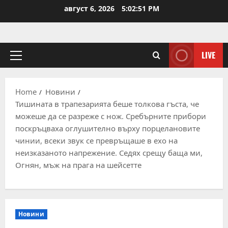
Skip
август 6, 2026
5:02:52 PM
to
content
LIVE
Primary
Menu
Home
Новини
Тишината в трапезарията беше толкова гъста, че
можеше да се разреже с нож. Сребърните прибори
поскръцваха оглушително върху порцелановите
чинии, всеки звук се превръщаше в ехо на
неизказаното напрежение. Седях срещу баща ми,
Огнян, мъж на прага на шейсетте
Новини