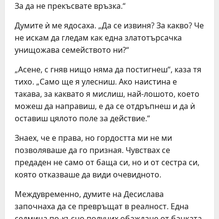
За да не прекъсвате връзка.“
Думите ѝ ме ядосаха. „Да се извиня? За какво? Че
не искам да гледам как една златотърсачка
унищожава семейството ни?“
„Асене, с гняв нищо няма да постигнеш“, каза тя
тихо. „Само ще я улесниш. Ако наистина е
такава, за каквато я мислиш, най-лошото, което
можеш да направиш, е да се отдръпнеш и да ѝ
оставиш цялото поле за действие.“
Знаех, че е права, но гордостта ми не ми
позволяваше да го призная. Чувствах се
предаден не само от баща си, но и от сестра си,
която отказваше да види очевидното.
Междувременно, думите на Десислава
започнаха да се превръщат в реалност. Една
седмица по-късно получих обаждане от банката.