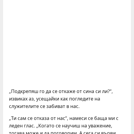
„Подкрепяш го да се откаже от сина си ли?“,
извиках аз, усещайки как погледите на
служителите се забиват в нас.
„Ти сам се отказа от нас“, намеси се баща ми с
леден глас. „Когато се научиш на уважение,
тогава може и да поговорим. А сега си върви.