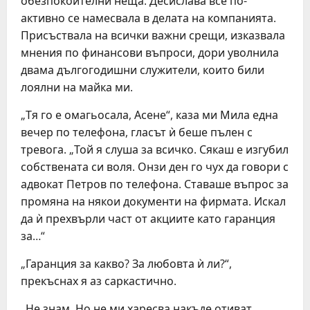
обезпокоителни неща. Десислава все по-
активно се намесвала в делата на компанията.
Присъствала на всички важни срещи, изказвала
мнения по финансови въпроси, дори уволнила
двама дългогодишни служители, които били
лоялни на майка ми.
„Тя го е омагьосала, Асене“, каза ми Мила една
вечер по телефона, гласът ѝ беше пълен с
тревога. „Той я слуша за всичко. Сякаш е изгубил
собствената си воля. Онзи ден го чух да говори с
адвокат Петров по телефона. Ставаше въпрос за
промяна на някои документи на фирмата. Искал
да ѝ прехвърли част от акциите като гаранция
за…“
„Гаранция за какво? За любовта ѝ ли?“,
прекъснах я аз саркастично.
„Не знам. Но не ми харесва накъде отиват