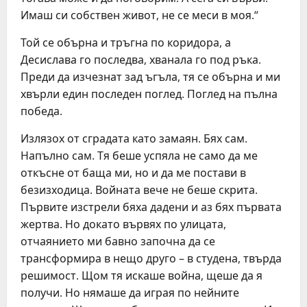
Имаш си собствен живот, не се меси в моя.“
Той се обърна и тръгна по коридора, а
Десислава го последва, хванала го под ръка.
Преди да изчезнат зад ъгъла, тя се обърна и ми
хвърли един последен поглед. Поглед на пълна
победа.
Излязох от сградата като замаян. Бях сам.
Напълно сам. Тя беше успяла не само да ме
откъсне от баща ми, но и да ме постави в
безизходица. Войната вече не беше скрита.
Първите изстрели бяха дадени и аз бях първата
жертва. Но докато вървях по улицата,
отчаянието ми бавно започна да се
трансформира в нещо друго – в студена, твърда
решимост. Щом тя искаше война, щеше да я
получи. Но нямаше да играя по нейните