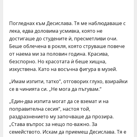
Погледнах към Десислава. Тя ме наблюдаваше с
лека, едва доловима усмивка, която не
достигаше до студените ѝ, пресметливи очи.
Беше облечена в рокля, която струваше повече
от наема ми за половин година. Красива,
безспорно. Но красотата ѝ беше хищна,
изкуствена. Като на восъчна фигура в музей.
„Имам изпити, татко“, отговорих глухо, взирайки
се в чинията си. „Не мога да пътувам.“
„Един-два изпита могат да се вземат и на
поправителна сесия“, настоя той,
раздразнението му започваше да прозира.
„Става въпрос за нещо по-важно. За
семейството. Искам да приемеш Десислава. Тя е