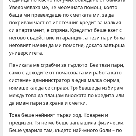
Уведомяваха ме, че месечната помощ, която
баща ми превеждаше по сметката ми, за да
покривам част от ипотечния кредит за малкия
си апартамент, е спряна. Кредитът беше взет с
негово съдействие и гаранция, а тези пари бяха
неговият начин да ми помогне, докато завърша
университета.
Паниката ме сграбчи за гърлото. Без тези пари,
само с доходите от почасовата ми работа като
системен администратор в една малка фирма,
нямаше как да се справя. Трябваше да избирам
между това да плащам вноската по кредита или
да имам пари за храна и сметки.
Това беше нейният първи ход. Коварен и
прецизен. Тя не ме беше заплашила физически.
Беше ударила там, където най-много боли – по