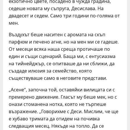
екзотично цвете, посадено в чужда градина,
седеше новата му съпруга, Десислава. На
двадесет и седем. Само три години по-голяма от
мен.
Въздухът беше наситен с аромата на скъп
парфюм и печено агне, но на мен ми се гадеше.
От месеци всяка наша среща протичаше по
един и същи сценарий. Баща ми, с ентусиазма
на тийнейджър, се опитваше да ни сближи, да
създаде илюзия за семейство, която
съществуваше само в неговите представи.
„Асене“, започна той, оставяйки вилицата си с
премерено движение. Гласът му беше мек, но с
онази стоманена нотка, която не търпеше
възражение. „Говорихме с Деси. Мислим, че ще
е хубаво тримата да отидем на почивка
следващия месец. Някъде на топло. Да се