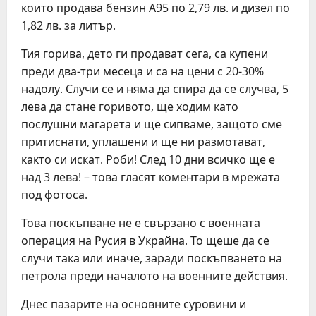
които продава бензин А95 по 2,79 лв. и дизел по
1,82 лв. за литър.
Тия горива, дето ги продават сега, са купени
преди два-три месеца и са на цени с 20-30%
надолу. Случи се и няма да спира да се случва, 5
лева да стане горивото, ще ходим като
послушни магарета и ще сипваме, защото сме
притиснати, уплашени и ще ни размотават,
както си искат. Роби! След 10 дни всичко ще е
над 3 лева! – това гласят коментари в мрежата
под фотоса.
Това поскъпване не е свързано с военната
операция на Русия в Украйна. То щеше да се
случи така или иначе, заради поскъпването на
петрола преди началото на военните действия.
Днес пазарите на основните суровини и