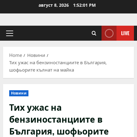
Skip
август 8, 2026
1:52:01 PM
to
content
LIVE
Primary
Menu
Home
Новини
Тих ужас на бензиностанциите в България,
шофьорите кълнат на майка
Новини
Тих ужас на
бензиностанциите в
България, шофьорите