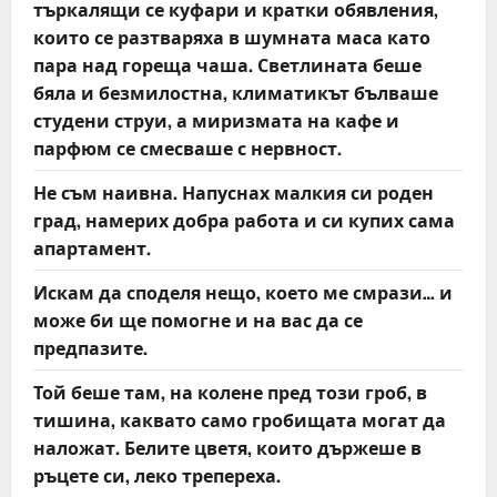
търкалящи се куфари и кратки обявления,
които се разтваряха в шумната маса като
пара над гореща чаша. Светлината беше
бяла и безмилостна, климатикът бълваше
студени струи, а миризмата на кафе и
парфюм се смесваше с нервност.
Не съм наивна. Напуснах малкия си роден
град, намерих добра работа и си купих сама
апартамент.
Искам да споделя нещо, което ме смрази… и
може би ще помогне и на вас да се
предпазите.
Той беше там, на колене пред този гроб, в
тишина, каквато само гробищата могат да
наложат. Белите цветя, които държеше в
ръцете си, леко трепереха.