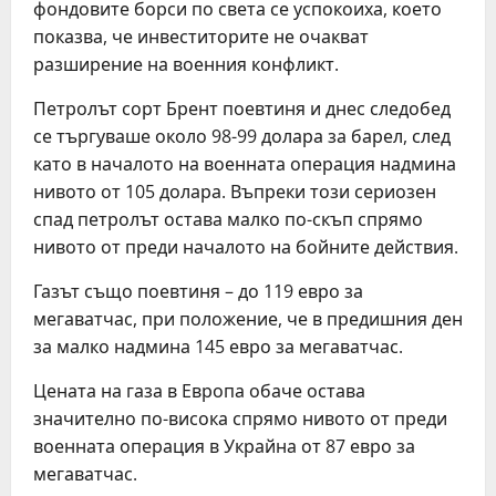
фондовите борси по света се успокоиха, което
показва, че инвеститорите не очакват
разширение на военния конфликт.
Петролът сорт Брент поевтиня и днес следобед
се търгуваше около 98-99 долара за барел, след
като в началото на военната операция надмина
нивото от 105 долара. Въпреки този сериозен
спад петролът остава малко по-скъп спрямо
нивото от преди началото на бойните действия.
Газът също поевтиня – до 119 евро за
мегаватчас, при положение, че в предишния ден
за малко надмина 145 евро за мегаватчас.
Цената на газа в Европа обаче остава
значително по-висока спрямо нивото от преди
военната операция в Украйна от 87 евро за
мегаватчас.