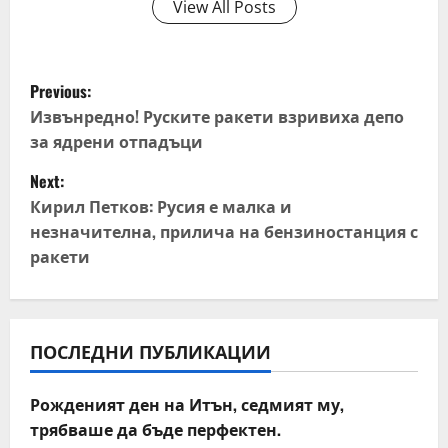
View All Posts
P
Previous:
o
Извънредно! Руските ракети взривиха депо
за ядрени отпадъци
s
Next:
t
Кирил Петков: Русия е малка и
незначителна, прилича на бензиностанция с
n
ракети
a
v
ПОСЛЕДНИ ПУБЛИКАЦИИ
i
Рожденият ден на Итън, седмият му,
g
трябваше да бъде перфектен.