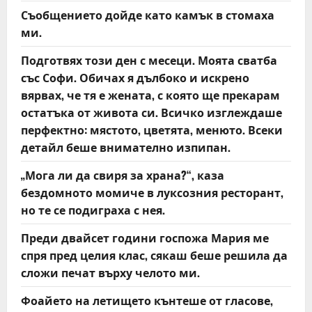
a
Съобщението дойде като камък в стомаха
t
ми.
Подготвях този ден с месеци. Моята сватба
i
със Софи. Обичах я дълбоко и искрено
o
вярвах, че тя е жената, с която ще прекарам
остатъка от живота си. Всичко изглеждаше
n
перфектно: мястото, цветята, менюто. Всеки
детайл беше внимателно изпипан.
„Мога ли да свиря за храна?“, каза
бездомното момиче в луксозния ресторант,
но те се подиграха с нея.
Преди двайсет години госпожа Мария ме
спря пред целия клас, сякаш беше решила да
сложи печат върху челото ми.
Фоайето на летището кънтеше от гласове,