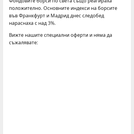
Фондовите борси по света също реагираха
положително. Основните индекси на борсите
във Франкфурт и Мадрид днес следобед
нараснаха с над 3%.
Вижте нашите специални оферти и няма да
съжалявате: