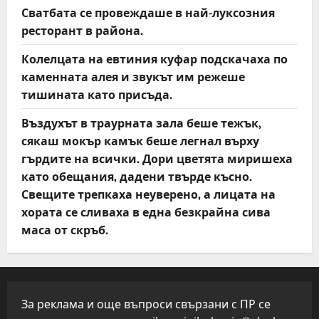
Сватбата се провеждаше в най-луксозния
ресторант в района.
Колелцата на евтиния куфар подскачаха по
каменната алея и звукът им режеше
тишината като присъда.
Въздухът в траурната зала беше тежък,
сякаш мокър камък беше легнал върху
гърдите на всички. Дори цветята миришеха
като обещания, дадени твърде късно.
Свещите трепкаха неуверено, а лицата на
хората се сливаха в една безкрайна сива
маса от скръб.
За реклама и още въпроси свързани с ПР се