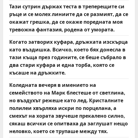
Тази сутрин държах теста в треперещите си
ръце и се молех линиите да се размият, да се
окажат грешка, да се окаже поредната моя
тревожна фантазия, родена от умората.
Когато затворих куфара, дръжката изскърца
като въздишка. Всичко, което бях донесла в
тази къща през годините, се беше събрало в
два стари куфара и една торба, която се
късаше на дръжките.
Коледната вечеря в имението на
семейството на Марк блестеше от светлина,
но въздухът режеше като лед. Кристалните
полилеи хвърляха искри по порцелана, а
смехът на хората звучеше прекалено силно,
сякаш всички се опитваха да заглушат нещо
неловко, което се трупаше между тях.