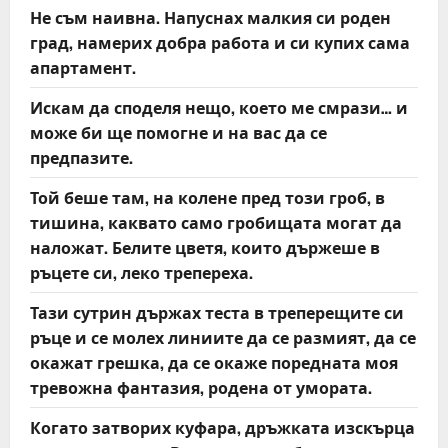
Не съм наивна. Напуснах малкия си роден
град, намерих добра работа и си купих сама
апартамент.
Искам да споделя нещо, което ме смрази… и
може би ще помогне и на вас да се
предпазите.
Той беше там, на колене пред този гроб, в
тишина, каквато само гробищата могат да
наложат. Белите цветя, които държеше в
ръцете си, леко трепереха.
Тази сутрин държах теста в треперещите си
ръце и се молех линиите да се размият, да се
окажат грешка, да се окаже поредната моя
тревожна фантазия, родена от умората.
Когато затворих куфара, дръжката изскърца