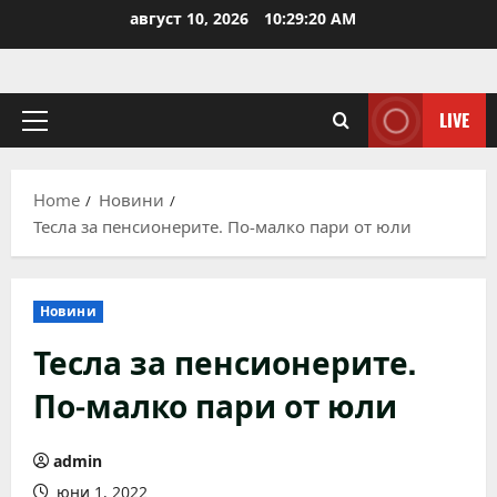
Skip
август 10, 2026
10:29:20 AM
to
content
LIVE
Primary
Menu
Home
Новини
Тесла за пенсионерите. По-малко пари от юли
Новини
Тесла за пенсионерите.
По-малко пари от юли
admin
юни 1, 2022