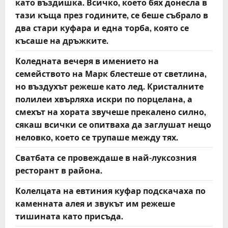
като въздишка. Всичко, което бях донесла в
тази къща през годините, се беше събрало в
два стари куфара и една торба, която се
късаше на дръжките.
Коледната вечеря в имението на
семейството на Марк блестеше от светлина,
но въздухът режеше като лед. Кристалните
полилеи хвърляха искри по порцелана, а
смехът на хората звучеше прекалено силно,
сякаш всички се опитваха да заглушат нещо
неловко, което се трупаше между тях.
Сватбата се провеждаше в най-луксозния
ресторант в района.
Колелцата на евтиния куфар подскачаха по
каменната алея и звукът им режеше
тишината като присъда.