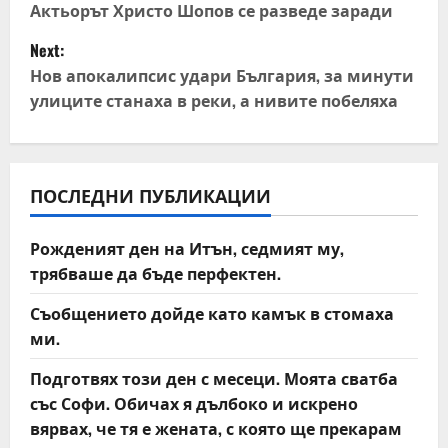
o
Актьорът Христо Шопов се разведе заради
Next:
s
Нов апокалипсис удари България, за минути
t
улиците станаха в реки, а нивите побеляха
n
a
ПОСЛЕДНИ ПУБЛИКАЦИИ
v
Рожденият ден на Итън, седмият му,
i
трябваше да бъде перфектен.
g
Съобщението дойде като камък в стомаха
ми.
a
Подготвях този ден с месеци. Моята сватба
t
със Софи. Обичах я дълбоко и искрено
вярвах, че тя е жената, с която ще прекарам
i