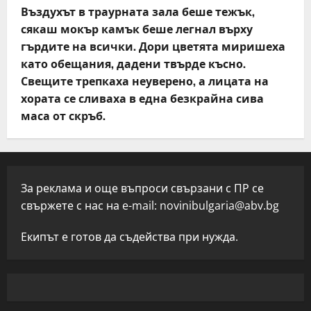
Въздухът в траурната зала беше тежък,
сякаш мокър камък беше легнал върху
гърдите на всички. Дори цветята миришеха
като обещания, дадени твърде късно.
Свещите трепкаха неуверено, а лицата на
хората се сливаха в една безкрайна сива
маса от скръб.
За реклама и още въпроси свързани с ПР се
свържете с нас на e-mail:
novinibulgaria@abv.bg
Екипът е готов да съдейства при нужда.