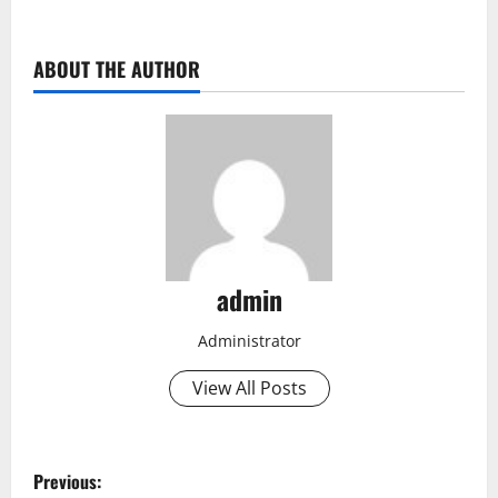
ABOUT THE AUTHOR
admin
Administrator
View All Posts
P
Previous: