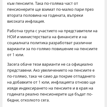
към пенсиите. Така по-голяма част от
пенсионерите ще взимат по-малко пари през
втората половина на годината, въпреки
високата инфлация.
Работна група с участието на представители на
НОИ и министерствата на финансите и на
социалната политика разработват различни
варианти за по-голямо повишение на пенсиите
от 1 юли.
Засега обаче тези варианти не са официално
представени. Ако увеличението на пенсиите е
по-голямо, така че само да покрие отпадането
на добавките от 1 юли, инфлацията отново ще
изяде индексирането на пенсиите и в края на
годината реално пенсионерите ще бъдат по-
бедни, отколкото сега.