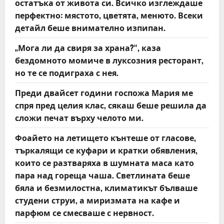
остатъка от живота си. Всичко изглеждаше
o
перфектно: мястото, цветята, менюто. Всеки
детайл беше внимателно изпипан.
n
„Мога ли да свиря за храна?“, каза
бездомното момиче в луксозния ресторант,
но те се подиграха с нея.
Преди двайсет години госпожа Мария ме
спря пред целия клас, сякаш беше решила да
сложи печат върху челото ми.
Фоайето на летището кънтеше от гласове,
търкалящи се куфари и кратки обявления,
които се разтваряха в шумната маса като
пара над гореща чаша. Светлината беше
бяла и безмилостна, климатикът бълваше
студени струи, а миризмата на кафе и
парфюм се смесваше с нервност.