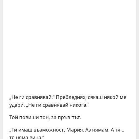
„Не ги сравнявай.“ Пребледнях, сякаш някой ме
удари. „Не ги сравнявай никога.“
Той повиши тон, за пръв път.
„Ти имаш възможност, Мария. Аз нямам. А тя…
тя няма вина.“