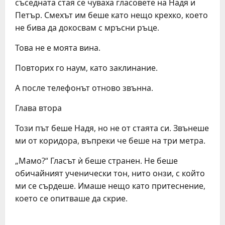
съседната стая се чуваха гласовете на Надя и
Петър. Смехът им беше като нещо крехко, което
не бива да докосвам с мръсни ръце.
Това не е моята вина.
Повторих го наум, като заклинание.
А после телефонът отново звънна.
Глава втора
Този път беше Надя, но не от стаята си. Звънеше
ми от коридора, въпреки че беше на три метра.
„Мамо?“ Гласът ѝ беше странен. Не беше
обичайният ученически тон, нито онзи, с който
ми се сърдеше. Имаше нещо като притеснение,
което се опитваше да скрие.