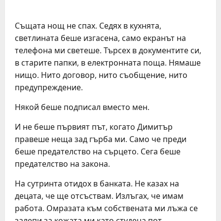
Същата нощ не спах. Седях в кухнята,
светлината беше изгасена, само екранът на
телефона ми светеше. Търсех в документите си,
в старите папки, в електронната поща. Нямаше
нищо. Нито договор, нито съобщение, нито
предупреждение.
Някой беше подписал вместо мен.
И не беше първият път, когато Димитър
правеше неща зад гърба ми. Само че преди
беше предателство на сърцето. Сега беше
предателство на закона.
На сутринта отидох в банката. Не казах на
децата, че ще отсъствам. Излъгах, че имам
работа. Омразата към собствената ми лъжа се
залепи за кожата ми като студена пот.