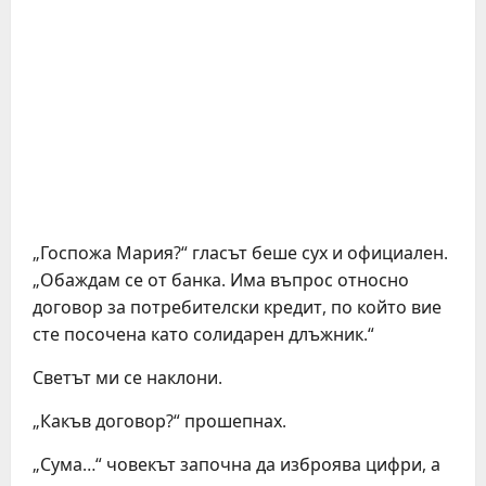
„Госпожа Мария?“ гласът беше сух и официален.
„Обаждам се от банка. Има въпрос относно
договор за потребителски кредит, по който вие
сте посочена като солидарен длъжник.“
Светът ми се наклони.
„Какъв договор?“ прошепнах.
„Сума…“ човекът започна да изброява цифри, а