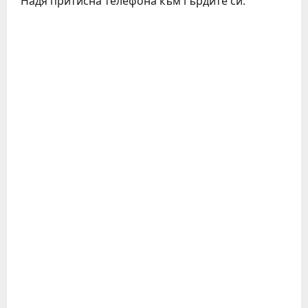
Надя притисна телефона към гърдите си.