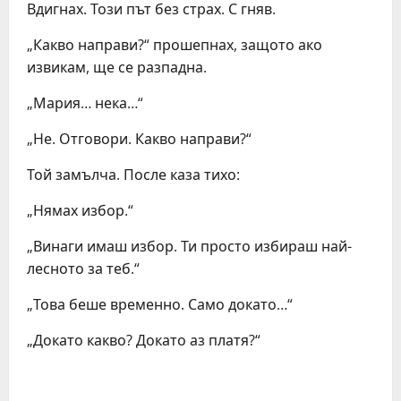
Вдигнах. Този път без страх. С гняв.
„Какво направи?“ прошепнах, защото ако
извикам, ще се разпадна.
„Мария… нека…“
„Не. Отговори. Какво направи?“
Той замълча. После каза тихо:
„Нямах избор.“
„Винаги имаш избор. Ти просто избираш най-
лесното за теб.“
„Това беше временно. Само докато…“
„Докато какво? Докато аз платя?“