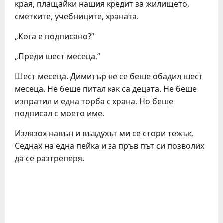
края, плащайки нашия кредит за жилището,
сметките, учебниците, храната.
„Кога е подписано?“
„Преди шест месеца.“
Шест месеца. Димитър не се беше обадил шест
месеца. Не беше питал как са децата. Не беше
изпратил и една торба с храна. Но беше
подписал с моето име.
Излязох навън и въздухът ми се стори тежък.
Седнах на една пейка и за пръв път си позволих
да се разтреперя.