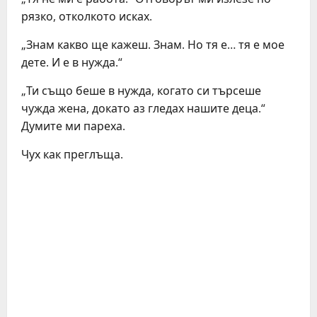
рязко, отколкото исках.
„Знам какво ще кажеш. Знам. Но тя е… тя е мое
дете. И е в нужда.“
„Ти също беше в нужда, когато си търсеше
чужда жена, докато аз гледах нашите деца.“
Думите ми пареха.
Чух как преглъща.