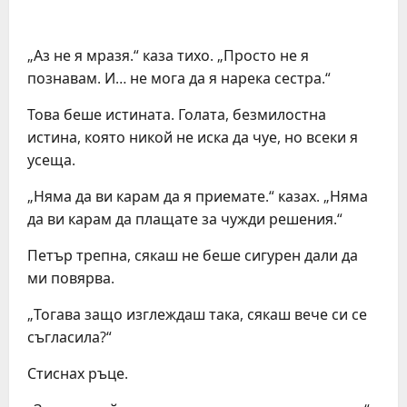
„Аз не я мразя.“ каза тихо. „Просто не я
познавам. И… не мога да я нарека сестра.“
Това беше истината. Голата, безмилостна
истина, която никой не иска да чуе, но всеки я
усеща.
„Няма да ви карам да я приемате.“ казах. „Няма
да ви карам да плащате за чужди решения.“
Петър трепна, сякаш не беше сигурен дали да
ми повярва.
„Тогава защо изглеждаш така, сякаш вече си се
съгласила?“
Стиснах ръце.