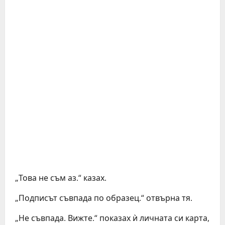
„Това не съм аз.“ казах.
„Подписът съвпада по образец.“ отвърна тя.
„Не съвпада. Вижте.“ показах ѝ личната си карта,