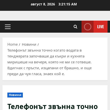
Skip
август 8, 2026
3:21:16 AM
to
content
LIVE
Primary
Menu
Home
Новини
Телефонът звънна точно когато водата в
тенджерата започваше да къкри и кухнята
миришеше на вечеря, която не ми се готвеше.
Вдигнах с пръсти, изцапани от брашно, и още
преди да чуя гласа, знаех кой е.
Новини
Телефонът звънна точно