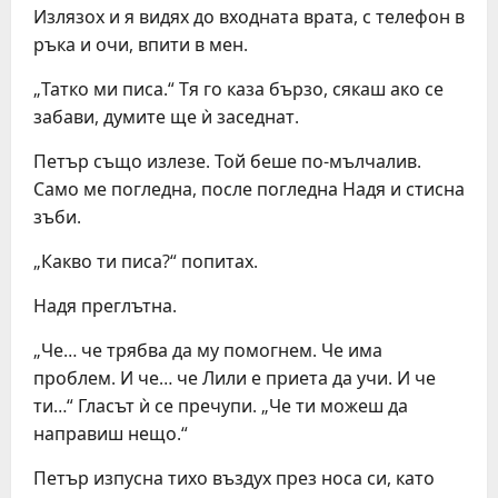
Излязох и я видях до входната врата, с телефон в
ръка и очи, впити в мен.
„Татко ми писа.“ Тя го каза бързо, сякаш ако се
забави, думите ще ѝ заседнат.
Петър също излезе. Той беше по-мълчалив.
Само ме погледна, после погледна Надя и стисна
зъби.
„Какво ти писа?“ попитах.
Надя преглътна.
„Че… че трябва да му помогнем. Че има
проблем. И че… че Лили е приета да учи. И че
ти…“ Гласът ѝ се пречупи. „Че ти можеш да
направиш нещо.“
Петър изпусна тихо въздух през носа си, като