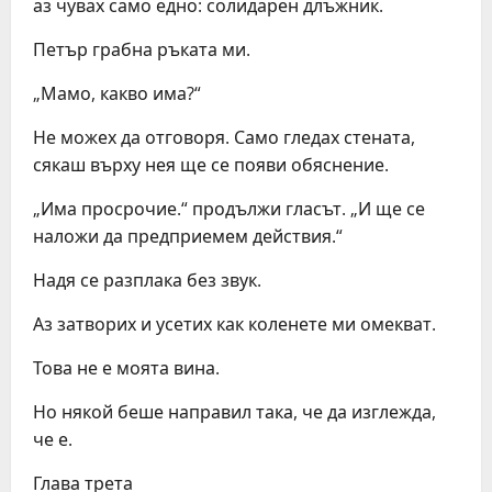
аз чувах само едно: солидарен длъжник.
Петър грабна ръката ми.
„Мамо, какво има?“
Не можех да отговоря. Само гледах стената,
сякаш върху нея ще се появи обяснение.
„Има просрочие.“ продължи гласът. „И ще се
наложи да предприемем действия.“
Надя се разплака без звук.
Аз затворих и усетих как коленете ми омекват.
Това не е моята вина.
Но някой беше направил така, че да изглежда,
че е.
Глава трета