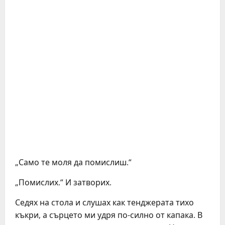
„Само те моля да помислиш.“
„Помислих.“ И затворих.
Седях на стола и слушах как тенджерата тихо
къкри, а сърцето ми удря по-силно от капака. В