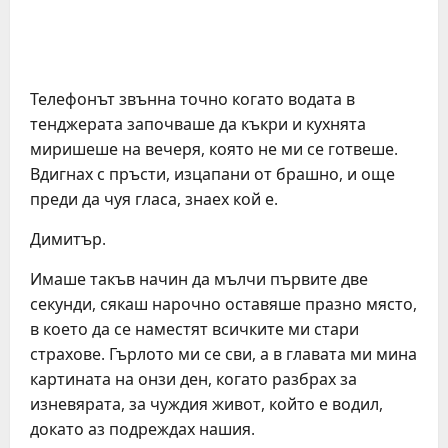
Телефонът звънна точно когато водата в
тенджерата започваше да къкри и кухнята
миришеше на вечеря, която не ми се готвеше.
Вдигнах с пръсти, изцапани от брашно, и още
преди да чуя гласа, знаех кой е.
Димитър.
Имаше такъв начин да мълчи първите две
секунди, сякаш нарочно оставяше празно място,
в което да се наместят всичките ми стари
страхове. Гърлото ми се сви, а в главата ми мина
картината на онзи ден, когато разбрах за
изневярата, за чуждия живот, който е водил,
докато аз подреждах нашия.