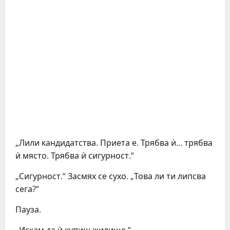
„Лили кандидатства. Приета е. Трябва ѝ… трябва
ѝ място. Трябва ѝ сигурност.“
„Сигурност.“ Засмях се сухо. „Това ли ти липсва
сега?“
Пауза.