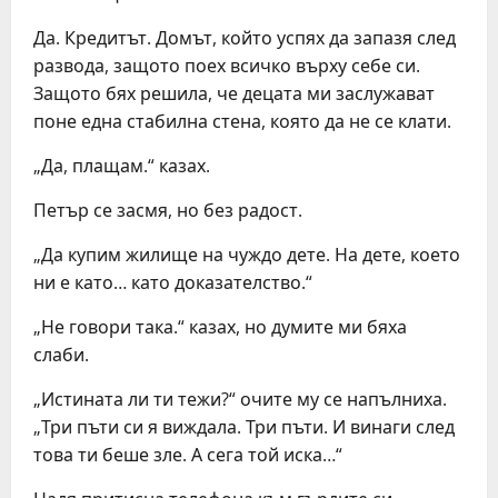
Да. Кредитът. Домът, който успях да запазя след
развода, защото поех всичко върху себе си.
Защото бях решила, че децата ми заслужават
поне една стабилна стена, която да не се клати.
„Да, плащам.“ казах.
Петър се засмя, но без радост.
„Да купим жилище на чуждо дете. На дете, което
ни е като… като доказателство.“
„Не говори така.“ казах, но думите ми бяха
слаби.
„Истината ли ти тежи?“ очите му се напълниха.
„Три пъти си я виждала. Три пъти. И винаги след
това ти беше зле. А сега той иска…“