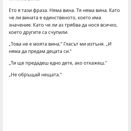
Ето я тази фраза. Няма вина. Тя няма вина. Като
че ли вината е единственото, което има
значение. Като че ли аз трябва да нося всичко,
което другите са счупили.
„Това не е моята вина.“ Гласът ми изтъня. „И
няма да предам децата си.“
„Ти ще предадеш едно дете, ако откажеш.“
„Не обръщай нещата.“