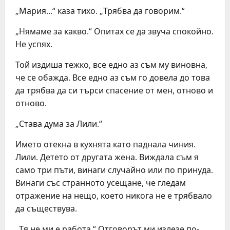
„Мария…“ каза тихо. „Трябва да говорим.“
„Нямаме за какво.“ Опитах се да звуча спокойно.
Не успях.
Той издиша тежко, все едно аз съм му виновна,
че се обажда. Все едно аз съм го довела до това
да трябва да си търси спасение от мен, отново и
отново.
„Става дума за Лили.“
Името отекна в кухнята като паднала чиния.
Лили. Детето от другата жена. Виждала съм я
само три пъти, винаги случайно или по принуда.
Винаги със странното усещане, че гледам
отражение на нещо, което никога не е трябвало
да съществува.
„Тя не ми е работа.“ Отговорът ми излезе по-