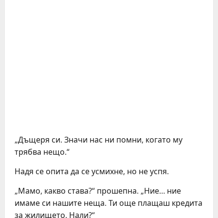
„Дъщеря си. Значи нас ни помни, когато му
трябва нещо.“
Надя се опита да се усмихне, но не успя.
„Мамо, какво става?“ прошепна. „Ние… ние
имаме си нашите неща. Ти още плащаш кредита
за жилището. Нали?“