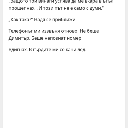
„Защото той винаги успява да ме вкара в ъгъл.“
прошепнах. „И този път не е само с думи.“
„Как така?“ Надя се приближи.
Телефонът ми иззвъня отново. Не беше
Димитър. Беше непознат номер.
Вдигнах. В гърдите ми се качи лед.