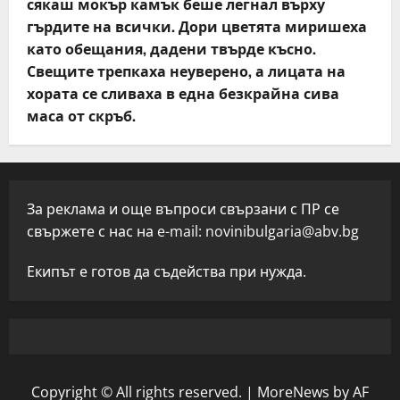
сякаш мокър камък беше легнал върху
гърдите на всички. Дори цветята миришеха
като обещания, дадени твърде късно.
Свещите трепкаха неуверено, а лицата на
хората се сливаха в една безкрайна сива
маса от скръб.
За реклама и още въпроси свързани с ПР се
свържете с нас на e-mail:
novinibulgaria@abv.bg
Екипът е готов да съдейства при нужда.
Copyright © All rights reserved.
|
MoreNews
by AF