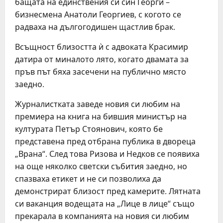
бащата на единствения си син Георги –
бизнесмена Анатоли Георгиев, с когото се
радваха на дългогодишен щастлив брак.
Всъщност близостта ѝ с адвоката Красимир
датира от миналото лято, когато двамата за
пръв път бяха засечени на публично място
заедно.
Журналистката заведе новия си любим на
премиера на книга на бившия министър на
културата Петър Стоянович, която бе
представена пред отбрана публика в двореца
„Врана“. След това Ризова и Недков се появиха
на още няколко светски събития заедно, но
спазваха етикет и не си позволиха да
демонстрират близост пред камерите. Лятната
си ваканция водещата на „Лице в лице“ също
прекарала в компанията на новия си любим