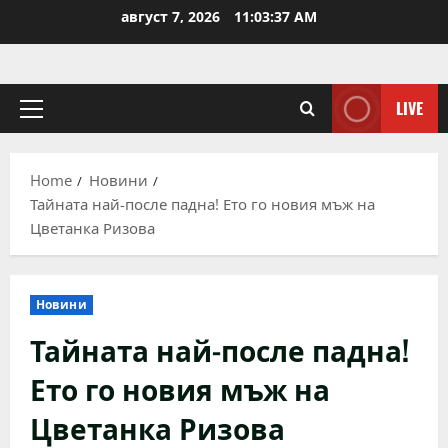
Skip
август 7, 2026
11:03:37 AM
to
content
LIVE
Primary
Menu
Home
Новини
Тайната най-после падна! Ето го новия мъж на
Цветанка Ризова
Новини
Тайната най-после падна!
Ето го новия мъж на
Цветанка Ризова