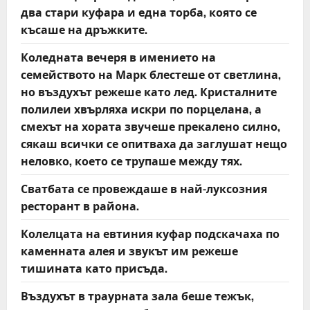
два стари куфара и една торба, която се
късаше на дръжките.
Коледната вечеря в имението на
семейството на Марк блестеше от светлина,
но въздухът режеше като лед. Кристалните
полилеи хвърляха искри по порцелана, а
смехът на хората звучеше прекалено силно,
сякаш всички се опитваха да заглушат нещо
неловко, което се трупаше между тях.
Сватбата се провеждаше в най-луксозния
ресторант в района.
Колелцата на евтиния куфар подскачаха по
каменната алея и звукът им режеше
тишината като присъда.
Въздухът в траурната зала беше тежък,