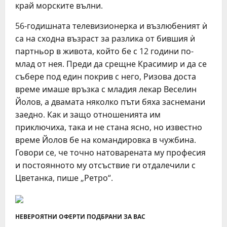
край морските вълни.
56-годишната телевизионерка и възлюбеният ѝ
са на сходна възраст за разлика от бившия ѝ
партньор в живота, който бе с 12 години по-
млад от нея. Преди да срещне Красимир и да се
събере под един покрив с него, Ризова доста
време имаше връзка с младия лекар Веселин
Йолов, а двамата няколко пъти бяха заснемани
заедно. Как и защо отношенията им
приключиха, така и не стана ясно, но известно
време Йолов бе на командировка в чужбина.
Говори се, че точно натоварената му професия
и постоянното му отсъствие ги отдалечили с
Цветанка, пише „Ретро“.
НЕВЕРОЯТНИ ОФЕРТИ ПОДБРАНИ ЗА ВАС