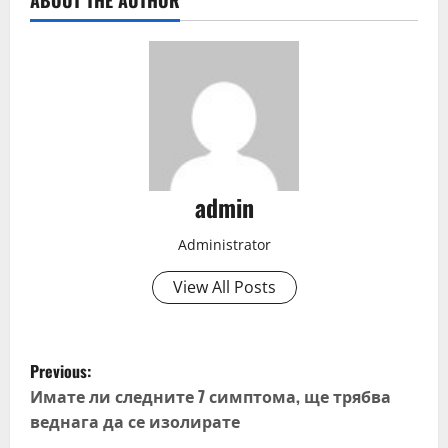
ABOUT THE AUTHOR
admin
Administrator
View All Posts
P
Previous:
o
Имате ли следните 7 симптома, ще трябва
веднага да се изолирате
s