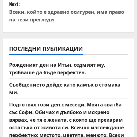
Next:
t
Всеки, който е здравно осигурен, има право
на тези прегледи
n
a
v
ПОСЛЕДНИ ПУБЛИКАЦИИ
i
Рожденият ден на Итън, седмият му,
трябваше да бъде перфектен.
g
Съобщението дойде като камък в стомаха
a
ми.
t
Подготвях този ден с месеци. Моята сватба
със Софи. Обичах я дълбоко и искрено
i
вярвах, че тя е жената, с която ще прекарам
o
остатъка от живота си. Всичко изглеждаше
перфектно: мястото, цветята, менюто. Всеки