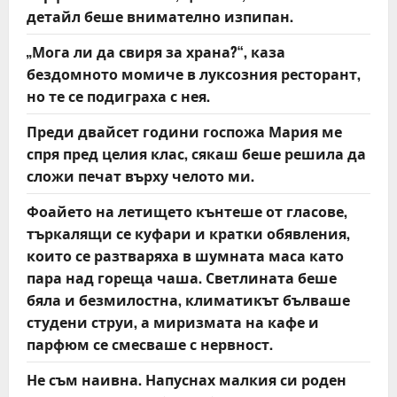
n
детайл беше внимателно изпипан.
„Мога ли да свиря за храна?“, каза
бездомното момиче в луксозния ресторант,
но те се подиграха с нея.
Преди двайсет години госпожа Мария ме
спря пред целия клас, сякаш беше решила да
сложи печат върху челото ми.
Фоайето на летището кънтеше от гласове,
търкалящи се куфари и кратки обявления,
които се разтваряха в шумната маса като
пара над гореща чаша. Светлината беше
бяла и безмилостна, климатикът бълваше
студени струи, а миризмата на кафе и
парфюм се смесваше с нервност.
Не съм наивна. Напуснах малкия си роден