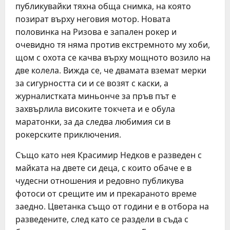
публикувайки тяхна обща снимка, на която
позират върху неговия мотор. Новата
половинка на Ризова е запален рокер и
очевидно тя няма против екстремното му хоби,
щом с охота се качва върху мощното возило на
две колела. Вижда се, че двамата вземат мерки
за сигурността си и се возят с каски, а
журналистката миньонче за пръв път е
захвърлила високите токчета и е обула
маратонки, за да следва любимия си в
рокерските приключения.
Също като нея Красимир Недков е разведен с
майката на двете си деца, с които обаче е в
чудесни отношения и редовно публикува
фотоси от срещите им и прекараното време
заедно. Цветанка също от години е в отбора на
разведените, след като се раздели в съда с