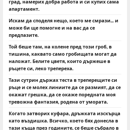
град, намерих добра работа и си купих сама
апартамент.
Искам да споделя нещо, което ме смрази… и
може би ще помогне и на вас да се
предпазите.
Той беше там, на колене пред този гроб, в
тишина, каквато само гробищата могат да
наложат. Белите цветя, които държеше в
ръцете си, леко трепереха.
Тази сутрин държах теста в треперещите си
ръце и се молех линиите да се размият, да се
окажат грешка, да се окаже поредната моя
тревожна фантазия, родена от умората.
Когато затворих куфара, дръжката изскърца
като въздишка. Всичко, което бях донесла в
тази къща през годините, се беше събрало в