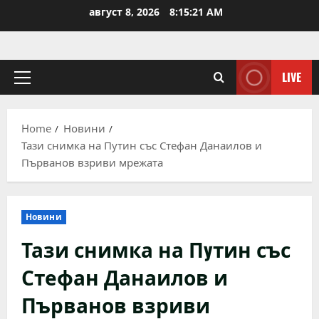
Skip
август 8, 2026
8:15:21 AM
to
content
LIVE
Primary
Menu
Home
Новини
Тази снимка на Пyтин със Стефан Данаилов и
Първанов взриви мрежата
Новини
Тази снимка на Пyтин със
Стефан Данаилов и
Първанов взриви