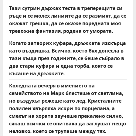
Тази сутрин държах теста в треперещите си
ръце и се молех линиите да се размият, да се
окажат грешка, да се окаже поредната моя
тревожна фантазия, родена от умората.
Когато затворих куфара, дръжката изскърца
като въздишка. Всичко, което бях донесла в
тази къща през годините, се беше събрало в
два стари куфара и една торба, която се
късаше на дръжките.
Коледната вечеря в имението на
семейството на Марк блестеше от светлина,
но въздухът режеше като лед. Кристалните
полилеи хвърляха искри по порцелана, а
смехът на хората звучеше прекалено силно,
сякаш всички се опитваха да заглушат нещо
неловко, което се трупаше между тях.