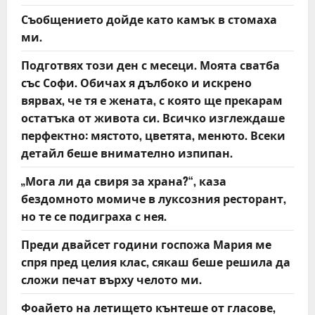
g
Съобщението дойде като камък в стомаха
a
ми.
t
Подготвях този ден с месеци. Моята сватба
със Софи. Обичах я дълбоко и искрено
i
вярвах, че тя е жената, с която ще прекарам
o
остатъка от живота си. Всичко изглеждаше
перфектно: мястото, цветята, менюто. Всеки
n
детайл беше внимателно изпипан.
„Мога ли да свиря за храна?“, каза
бездомното момиче в луксозния ресторант,
но те се подиграха с нея.
Преди двайсет години госпожа Мария ме
спря пред целия клас, сякаш беше решила да
сложи печат върху челото ми.
Фоайето на летището кънтеше от гласове,