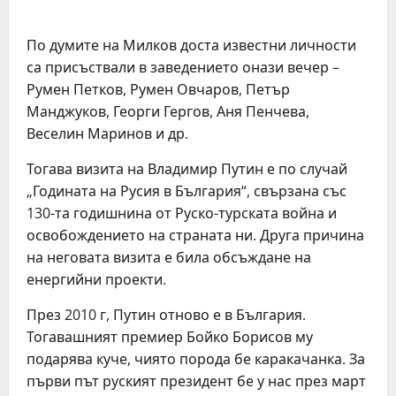
По думите на Милков доста известни личности
са присъствали в заведението онази вечер –
Румен Петков, Румен Овчаров, Петър
Манджуков, Георги Гергов, Аня Пенчева,
Веселин Маринов и др.
Тогава визита на Владимир Путин е по случай
„Годината на Русия в България“, свързана със
130-та годишнина от Руско-турската война и
освобождението на страната ни. Друга причина
на неговата визита е била обсъждане на
енергийни проекти.
През 2010 г, Путин отново е в България.
Тогавашният премиер Бойко Борисов му
подарява куче, чиято порода бе каракачанка. За
първи път руският президент бе у нас през март