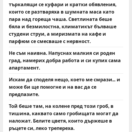
търкалящи се куфари и кратки обявления,
които се разтваряха в шумната маса като
пара над гореща чаша. Светлината беше
бяла и безмилостна, климатикът бълваше
студени струи, а миризмата на кафе и
парфюм се смесваше с нервност.
Не съм наивна. Напуснах малкия си роден
град, намерих добра работа и си купих сама
апартамент.
Искам да споделя нещо, което ме смрази… и
може би ще помогне и на вас да се
предпазите.
Той беше там, на колене пред този гроб, в
тишина, каквато само гробищата могат да
наложат. Белите цветя, които държеше в
ръцете си, леко трепереха.