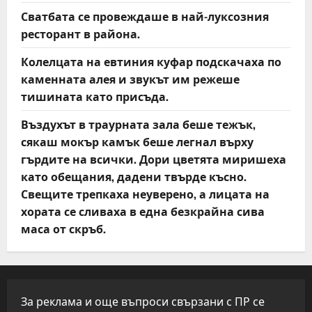
Сватбата се провеждаше в най-луксозния
ресторант в района.
Колелцата на евтиния куфар подскачаха по
каменната алея и звукът им режеше
тишината като присъда.
Въздухът в траурната зала беше тежък,
сякаш мокър камък беше легнал върху
гърдите на всички. Дори цветята миришеха
като обещания, дадени твърде късно.
Свещите трепкаха неуверено, а лицата на
хората се сливаха в една безкрайна сива
маса от скръб.
За реклама и още въпроси свързани с ПР се