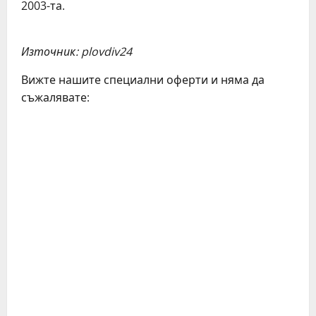
2003-та.
Източник: plovdiv24
Вижте нашите специални оферти и няма да
съжалявате:
C
o
n
t
i
n
u