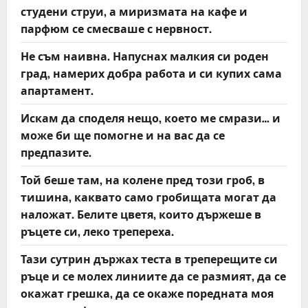
студени струи, а миризмата на кафе и
парфюм се смесваше с нервност.
Не съм наивна. Напуснах малкия си роден
град, намерих добра работа и си купих сама
апартамент.
Искам да споделя нещо, което ме смрази… и
може би ще помогне и на вас да се
предпазите.
Той беше там, на колене пред този гроб, в
тишина, каквато само гробищата могат да
наложат. Белите цветя, които държеше в
ръцете си, леко трепереха.
Тази сутрин държах теста в треперещите си
ръце и се молех линиите да се размият, да се
окажат грешка, да се окаже поредната моя