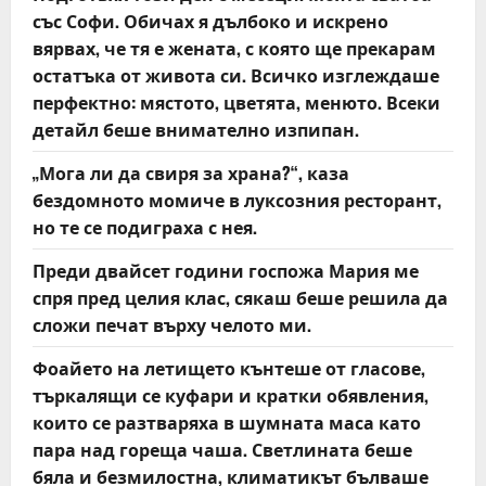
o
със Софи. Обичах я дълбоко и искрено
вярвах, че тя е жената, с която ще прекарам
n
остатъка от живота си. Всичко изглеждаше
перфектно: мястото, цветята, менюто. Всеки
детайл беше внимателно изпипан.
„Мога ли да свиря за храна?“, каза
бездомното момиче в луксозния ресторант,
но те се подиграха с нея.
Преди двайсет години госпожа Мария ме
спря пред целия клас, сякаш беше решила да
сложи печат върху челото ми.
Фоайето на летището кънтеше от гласове,
търкалящи се куфари и кратки обявления,
които се разтваряха в шумната маса като
пара над гореща чаша. Светлината беше
бяла и безмилостна, климатикът бълваше