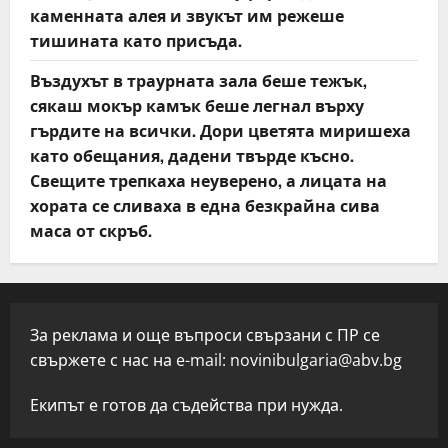
каменната алея и звукът им режеше
тишината като присъда.
Въздухът в траурната зала беше тежък,
сякаш мокър камък беше легнал върху
гърдите на всички. Дори цветята миришеха
като обещания, дадени твърде късно.
Свещите трепкаха неуверено, а лицата на
хората се сливаха в една безкрайна сива
маса от скръб.
За реклама и още въпроси свързани с ПР се
свържете с нас на e-mail:
novinibulgaria@abv.bg
Екипът е готов да съдейства при нужда.