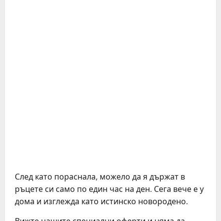
След като пораснала, можело да я държат в
ръцете си само по един час на ден. Сега вече е у
дома и изглежда като истинско новородено.
Вижте нашите специални оферти и няма да