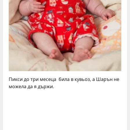
Пикси до три месеца била в кувьоз, а Шарън не
можела да я държи.