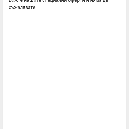
съжалявате: