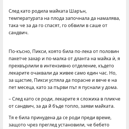
След като родила майката Шарън,
температурата на плода започнала да намалява,
така че за да го спасят, го обвили в саше от
сандвич.
По-късно, Пикси, която била по-лека от половин
пакетче захар и по-малка от дланта на майка ѝ, я
прехвърлили в интензивно отделение, където
лекарите очаквали да живее само един час. Но,
за щастие, Пикси успяла да порасне и вече е на
пет месеца, като за първи път я пуснали у дома.
– След като се роди, лекарите я сложиха в пликче
от сандвич, за да й бъде топло, заяви майката.
Тя е била принудена да се роди преди време,
защото чрез преглед установили, че бебето