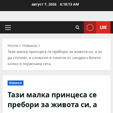
Skip
август 7, 2026
6:18:14 AM
to
content
LIVE
Primary
Menu
Home
Новини
Тази малка принцеса се пребори за живота си, а за
да стоплят, я сложили в пликче от сандвич-Вижте
колко е пораснала сега
Новини
Тази малка принцеса се
пребори за живота си, а