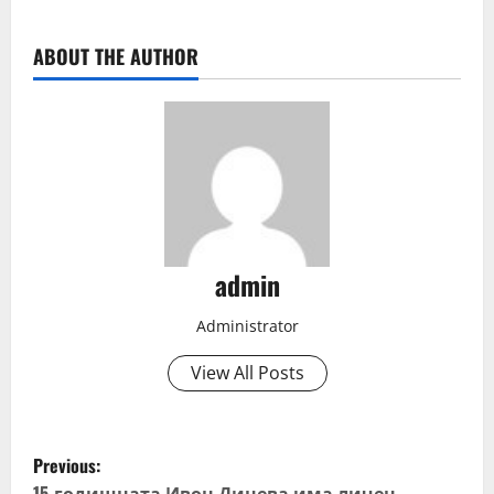
ABOUT THE AUTHOR
admin
Administrator
View All Posts
P
Previous:
15-годишната Ивон Динева има личен