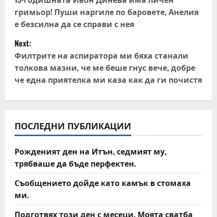
o
гримьор! Пуши наргиле по баровете, Анелия
s
е безсилна да се справи с нея
t
Next:
Филтрите на аспиратора ми бяха станали
n
толкова мазни, че ме беше гнус вече, добре
че една приятелка ми каза как да ги почистя
a
v
i
ПОСЛЕДНИ ПУБЛИКАЦИИ
g
Рожденият ден на Итън, седмият му,
a
трябваше да бъде перфектен.
t
Съобщението дойде като камък в стомаха
ми.
i
Подготвях този ден с месеци. Моята сватба