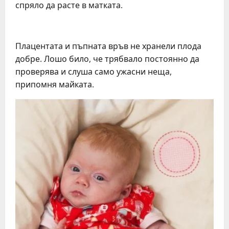
спряло да расте в матката.
Плацентата и пъпната връв не хранели плода
добре. Лошо било, че трябвало постоянно да
проверява и слуша само ужасни неща,
припомня майката.