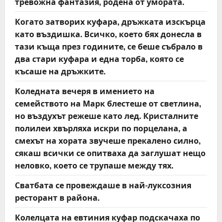
тревожна фантазия, родена от умората.
Когато затворих куфара, дръжката изскърца
като въздишка. Всичко, което бях донесла в
тази къща през годините, се беше събрало в
два стари куфара и една торба, която се
късаше на дръжките.
Коледната вечеря в имението на
семейството на Марк блестеше от светлина,
но въздухът режеше като лед. Кристалните
полилеи хвърляха искри по порцелана, а
смехът на хората звучеше прекалено силно,
сякаш всички се опитваха да заглушат нещо
неловко, което се трупаше между тях.
Сватбата се провеждаше в най-луксозния
ресторант в района.
Колелцата на евтиния куфар подскачаха по