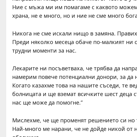
Ние с мъжа ми им помагаме с каквото можем
храна, не е много, но и ние не сме много бог
Никога не сме искали нищо в замяна. Правих
Преди няколко месеца обаче по-малкият ни с
трудни моменти за нас.
Лекарите ни посъветваха, че трябва да напр
намерим повече потенциални донори, за да
Когато казахме това на нашите съседи, те вед
болницата и ще вземат всичките шест деца съ
нас ще може да помогне.”
Мислехме, че ще променят решението си но 
Най-много ме нарани, че не дойде никой от 