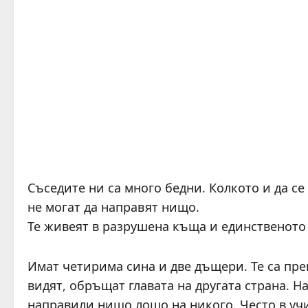
Съседите ни са много бедни. Колкото и да се
не могат да направят нищо.
Те живеят в разрушена къща и единственото н
Имат четирима сина и две дъщери. Те са прек
видят, обръщат главата на другата страна. Н
направили нищо лошо на никого. Често в уч