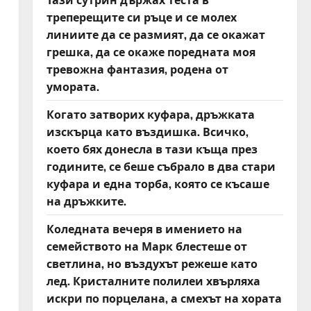
треперещите си ръце и се молех
линиите да се размият, да се окажат
грешка, да се окаже поредната моя
тревожна фантазия, родена от
умората.
Когато затворих куфара, дръжката
изскърца като въздишка. Всичко,
което бях донесла в тази къща през
годините, се беше събрало в два стари
куфара и една торба, която се късаше
на дръжките.
Коледната вечеря в имението на
семейството на Марк блестеше от
светлина, но въздухът режеше като
лед. Кристалните полилеи хвърляха
искри по порцелана, а смехът на хората