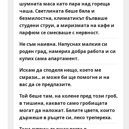
шумната маса като пара над гореща
чаша. Светлината беше бяла и
безмилостна, климатикът бълваше
студени струи, а миризмата на кафе и
парфюм се смесваше с нервност.
Не съм наивна. Напуснах малкия си
роден град, намерих добра работа и си
купих сама апартамент.
Искам да споделя нещо, което ме
смрази… и може би ще помогне и на
вас да се предпазите.
Той беше там, на колене пред този гроб,
в тишина, каквато само гробищата
могат да наложат. Белите цветя, които
държеше в ръцете си, леко трепереха.
Тази сутрин държах теста в