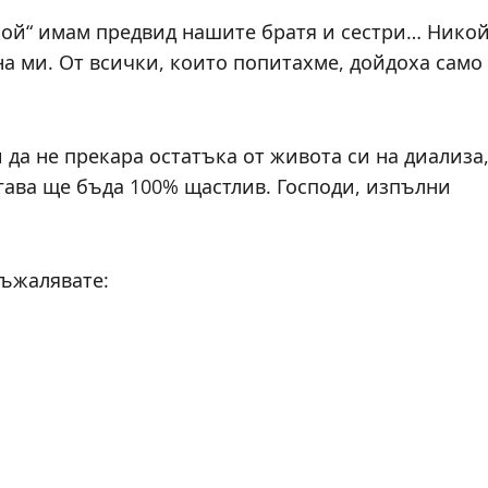
икой“ имам предвид нашите братя и сестри… Нико
ина ми. От всички, които попитахме, дойдоха само
и да не прекара остатъка от живота си на диализа
гава ще бъда 100% щастлив. Господи, изпълни
съжалявате: