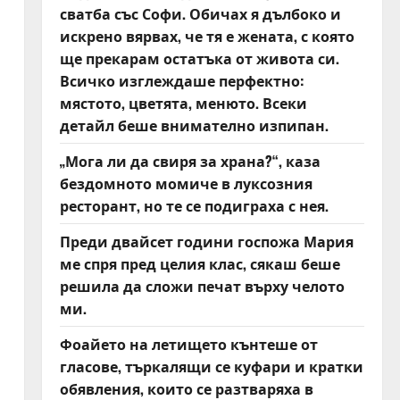
сватба със Софи. Обичах я дълбоко и
искрено вярвах, че тя е жената, с която
ще прекарам остатъка от живота си.
Всичко изглеждаше перфектно:
мястото, цветята, менюто. Всеки
детайл беше внимателно изпипан.
„Мога ли да свиря за храна?“, каза
бездомното момиче в луксозния
ресторант, но те се подиграха с нея.
Преди двайсет години госпожа Мария
ме спря пред целия клас, сякаш беше
решила да сложи печат върху челото
ми.
Фоайето на летището кънтеше от
гласове, търкалящи се куфари и кратки
обявления, които се разтваряха в