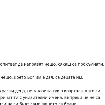
 опитват да направят нещо, сякаш са прокълнати,
ещо, което Бог им е дал, са децата им.
расни деца, но мнозина тук в квартала, като ги
аричат ги с унизителни имена, въпреки че не са
илище ги бият само защото са бедни.