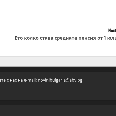
Next
Ето колко става средната пенсия от 1 юл
е с нас на e-mail:
novinibulgaria@abv.bg