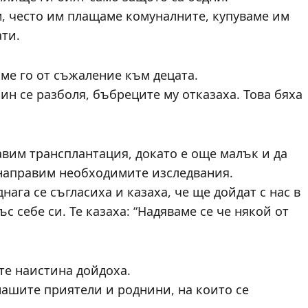
, често им плащаме комуналните, купуваме им
ати.
ме го от съжаление към децата.
ин се разболя, бъбреците му отказаха. Това бяха
авим трансплантация, докато е още малък и да
 направим необходимите изследвания.
нага се съгласиха и казаха, че ще дойдат с нас в
с себе си. Те казаха: “Надяваме се че някой от
те наистина дойдоха.
нашите приятели и роднини, на които се