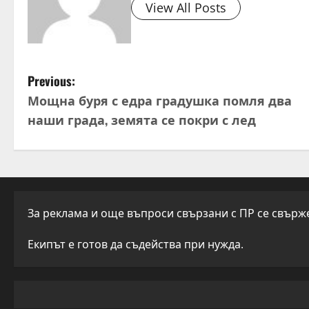
View All Posts
P
Previous:
Мощна буря с едра градушка помля два
o
наши града, земята се покри с лед
s
t
n
За реклама и още въпроси свързани с ПР се свържет
a
Екипът е готов да съдейства при нужда.
v
i