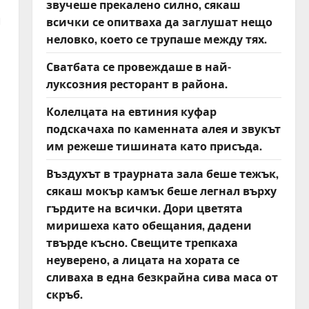
звучеше прекалено силно, сякаш
й
всички се опитваха да заглушат нещо
неловко, което се трупаше между тях.
Сватбата се провеждаше в най-
луксозния ресторант в района.
,
Колелцата на евтиния куфар
подскачаха по каменната алея и звукът
им режеше тишината като присъда.
Въздухът в траурната зала беше тежък,
сякаш мокър камък беше легнал върху
гърдите на всички. Дори цветята
миришеха като обещания, дадени
твърде късно. Свещите трепкаха
неуверено, а лицата на хората се
сливаха в една безкрайна сива маса от
скръб.