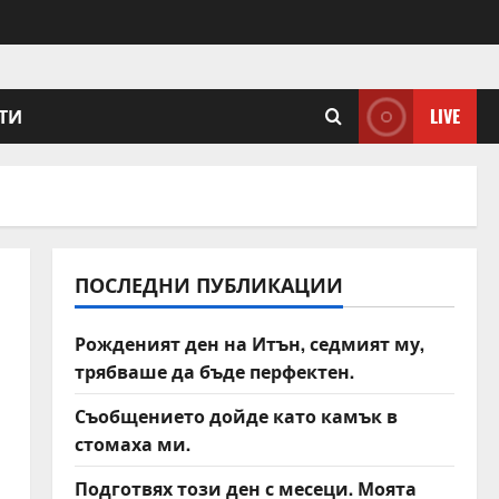
ТИ
LIVE
ПОСЛЕДНИ ПУБЛИКАЦИИ
Рожденият ден на Итън, седмият му,
трябваше да бъде перфектен.
Съобщението дойде като камък в
стомаха ми.
Подготвях този ден с месеци. Моята