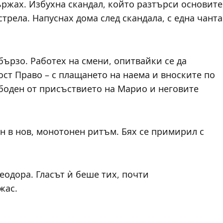
ържах. Избухна скандал, който разтърси основите
трела. Напуснах дома след скандала, с една чанта
бързо. Работех на смени, опитвайки се да
ост Право – с плащането на наема и вноските по
вободен от присъствието на Марио и неговите
н в нов, монотонен ритъм. Бях се примирил с
еодора. Гласът ѝ беше тих, почти
жас.