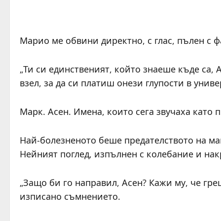
Марио ме обвини директно, с глас, пълен с 
„Ти си единственият, който знаеше къде са, А
взел, за да си платиш онези глупости в униве
Марк. Асен. Имена, които сега звучаха като п
Най-болезненото беше предателството на майк
Нейният поглед, изпълнен с колебание и нак
„Защо би го направил, Асен? Кажи му, че гре
изписано съмнението.