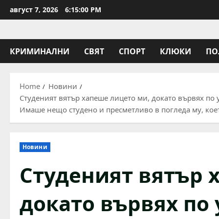
Skip
август 7, 2026
6:15:01 PM
to
content
КРИМИНАЛНИ
СВЯТ
СПОРТ
КЛЮКИ
ПО
Home
Новини
Студеният вятър хапеше лицето ми, докато вървях по у
Имаше нещо студено и пресметливо в погледа му, коет
Новини
Студеният вятър 
докато вървях по 