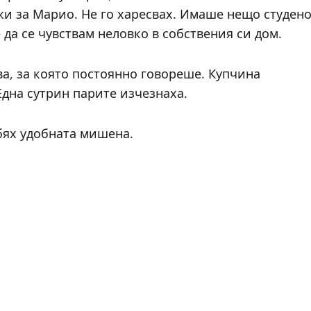
жи за Марио. Не го харесвах. Имаше нещо студен
 да се чувствам неловко в собствения си дом.
ва, за която постоянно говореше. Купчина
Една сутрин парите изчезнаха.
бях удобната мишена.