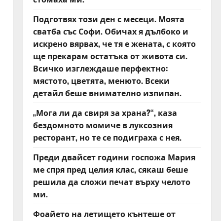
Подготвях този ден с месеци. Моята
сватба със Софи. Обичах я дълбоко и
искрено вярвах, че тя е жената, с която
ще прекарам остатъка от живота си.
Всичко изглеждаше перфектно:
мястото, цветята, менюто. Всеки
детайл беше внимателно изпипан.
„Мога ли да свиря за храна?“, каза
бездомното момиче в луксозния
ресторант, но те се подиграха с нея.
Преди двайсет години госпожа Мария
ме спря пред целия клас, сякаш беше
решила да сложи печат върху челото
ми.
Фоайето на летището кънтеше от