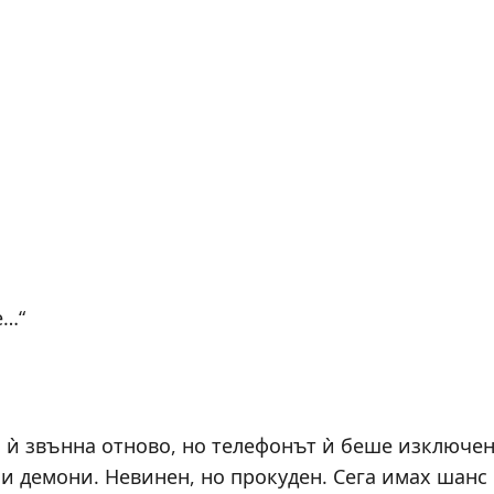
е…“
 ѝ звънна отново, но телефонът ѝ беше изключен
и демони. Невинен, но прокуден. Сега имах шанс