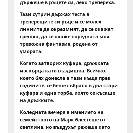
държеше в ръцете си, леко трепереха.
Тази сутрин държах теста в
треперещите си ръце и се молех
линиите да се размият, да се окажат
грешка, да се окаже поредната моя
тревожна фантазия, родена от
умората.
Когато затворих куфара, дръжката
изскърца като въздишка. Всичко,
което бях донесла в тази къща през
годините, се беше събрало в два стари
куфара и една торба, която се късаше
на дръжките.
Коледната вечеря в имението на
семейството на Марк блестеше от
светлина, но въздухът режеше като