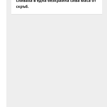
сливаха в една безкрайна сива маса от
скръб.