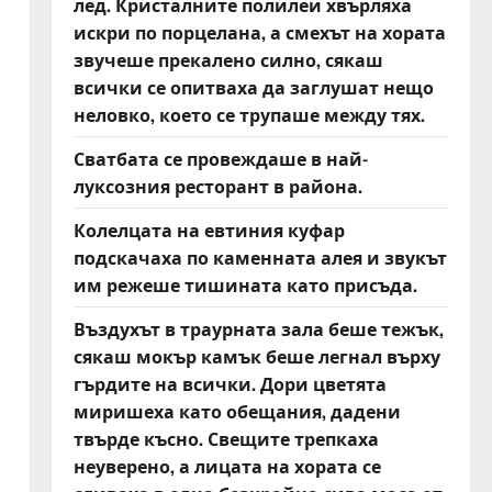
лед. Кристалните полилеи хвърляха
о
искри по порцелана, а смехът на хората
звучеше прекалено силно, сякаш
всички се опитваха да заглушат нещо
неловко, което се трупаше между тях.
Сватбата се провеждаше в най-
луксозния ресторант в района.
Колелцата на евтиния куфар
подскачаха по каменната алея и звукът
им режеше тишината като присъда.
Въздухът в траурната зала беше тежък,
сякаш мокър камък беше легнал върху
гърдите на всички. Дори цветята
миришеха като обещания, дадени
твърде късно. Свещите трепкаха
неуверено, а лицата на хората се