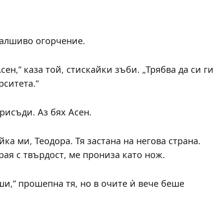
фалшиво огорчение.
сен,“ каза той, стискайки зъби. „Трябва да си ги
рситета.“
рисъди. Аз бях Асен.
а ми, Теодора. Тя застана на негова страна.
рая с твърдост, ме прониза като нож.
ши,“ прошепна тя, но в очите ѝ вече беше