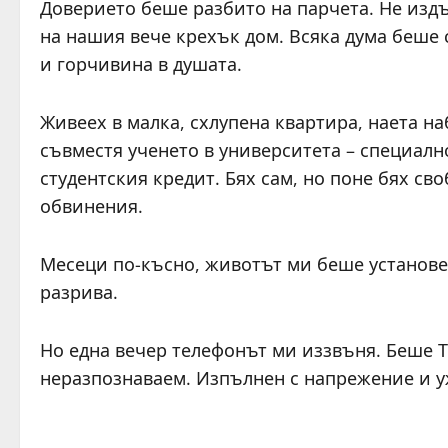
Доверието беше разбито на парчета. Не изд
на нашия вече крехък дом. Всяка дума беше с
и горчивина в душата.
Живеех в малка, схлупена квартира, наета на
съвместя ученето в университета – специалн
студентския кредит. Бях сам, но поне бях с
обвинения.
Месеци по-късно, животът ми беше установе
разрива.
Но една вечер телефонът ми иззвъня. Беше Т
неразпознаваем. Изпълнен с напрежение и у