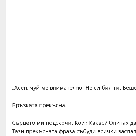
„Асен, чуй ме внимателно. Не си бил ти. Беш
Връзката прекъсна.
Сърцето ми подскочи. Кой? Какво? Опитах да
Тази прекъсната фраза събуди всички заспал