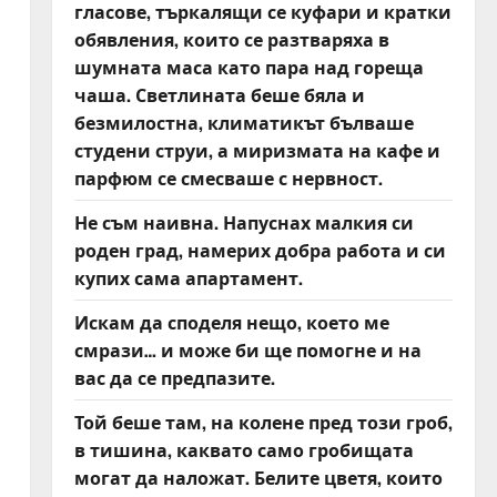
гласове, търкалящи се куфари и кратки
обявления, които се разтваряха в
шумната маса като пара над гореща
чаша. Светлината беше бяла и
безмилостна, климатикът бълваше
студени струи, а миризмата на кафе и
парфюм се смесваше с нервност.
Не съм наивна. Напуснах малкия си
роден град, намерих добра работа и си
купих сама апартамент.
Искам да споделя нещо, което ме
смрази… и може би ще помогне и на
вас да се предпазите.
Той беше там, на колене пред този гроб,
в тишина, каквато само гробищата
могат да наложат. Белите цветя, които