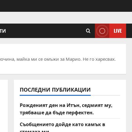
ТИ
LIVE
почина, майка ми се омъжи за Марио. Не го харесвах.
ПОСЛЕДНИ ПУБЛИКАЦИИ
Рожденият ден на Итън, седмият му,
трябваше да бъде перфектен.
Съобщението дойде като камък в
стомаха ми.