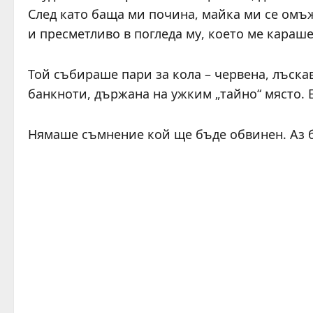
След като баща ми почина, майка ми се омъ
и пресметливо в погледа му, което ме караше
Той събираше пари за кола – червена, лъска
банкноти, държана на ужким „тайно“ място. 
Нямаше съмнение кой ще бъде обвинен. Аз 