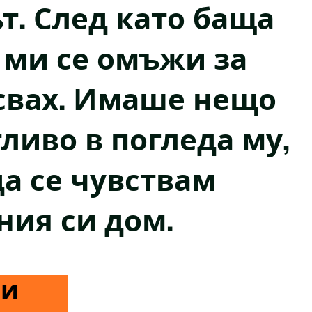
т. След като баща
 ми се омъжи за
есвах. Имаше нещо
ливо в погледа му,
а се чувствам
ния си дом.