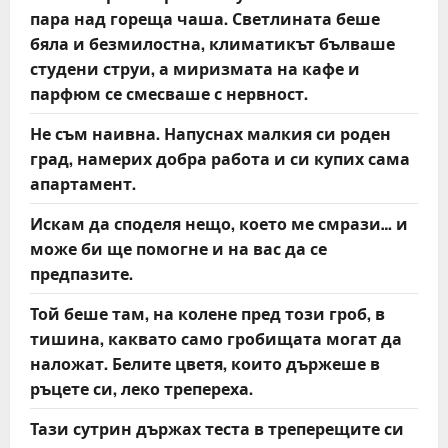
пара над гореща чаша. Светлината беше
бяла и безмилостна, климатикът бълваше
студени струи, а миризмата на кафе и
парфюм се смесваше с нервност.
Не съм наивна. Напуснах малкия си роден
град, намерих добра работа и си купих сама
апартамент.
Искам да споделя нещо, което ме смрази… и
може би ще помогне и на вас да се
предпазите.
Той беше там, на колене пред този гроб, в
тишина, каквато само гробищата могат да
наложат. Белите цветя, които държеше в
ръцете си, леко трепереха.
Тази сутрин държах теста в треперещите си