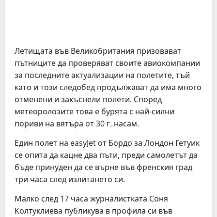
Летищата във Великобритания призовават
пътниците да проверяват своите авиокомпании
за последните актуализации на полетите, тъй
като и този следобед продължават да има много
отменени и закъснели полети. Според
метеоролозите това е бурята с най-силни
пориви на вятъра от 30 г. насам.
Един полет на easyJet от Бордо за Лондон Гетуик
се опита да кацне два пъти, преди самолетът да
бъде принуден да се върне във френския град
три часа след излитането си.
Малко след 17 часа журналистката Соня
Колтуклиева публикува в профила си във