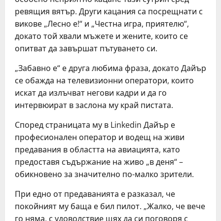
ревящия вятър. Други кацания са посрещнати с
викове „Лесно е!“ и „Честна игра, приятелю“,
докато той хвали мъжете и жените, които се
опитват да завършат пътуването си.
„Забавно е“ е друга любима фраза, докато Дайър
се обажда на телевизионни оператори, които
искат да излъчват негови кадри и да го
интервюират в заслона му край пистата.
Според страницата му в Linkedin Дайър е
професионален оператор и водещ на живи
предавания в областта на авиацията, като
предоставя съдържание на живо „в деня“ –
обикновено за значително по-малко зрители.
При едно от предаванията е разказал, че
покойният му баща е бил пилот. „Жалко, че вече
го няма, с удоволствие щях да си поговоря с