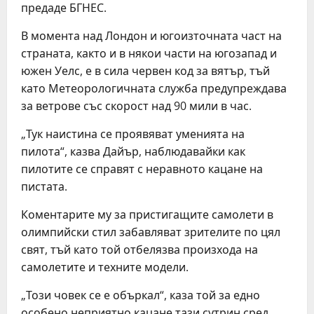
предаде БГНЕС.
В момента над Лондон и югоизточната част на
страната, както и в някои части на югозапад и
южен Уелс, е в сила червен код за вятър, тъй
като Метеорологичната служба предупреждава
за ветрове със скорост над 90 мили в час.
„Тук наистина се проявяват уменията на
пилота“, казва Дайър, наблюдавайки как
пилотите се справят с неравното кацане на
пистата.
Коментарите му за пристигащите самолети в
олимпийски стил забавляват зрителите по цял
свят, тъй като той отбелязва произхода на
самолетите и техните модели.
„Този човек се е объркал“, каза той за едно
особено неприятно кацане тази сутрин сред