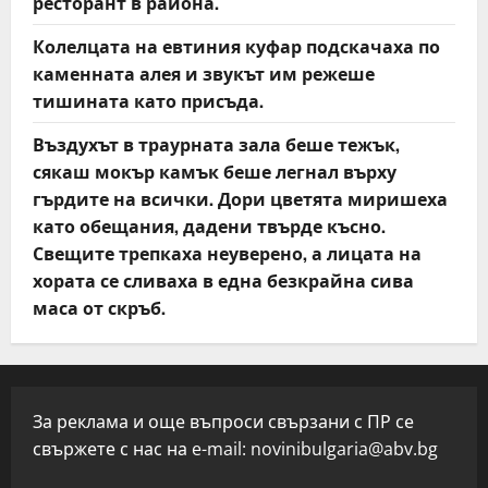
ресторант в района.
Колелцата на евтиния куфар подскачаха по
каменната алея и звукът им режеше
тишината като присъда.
Въздухът в траурната зала беше тежък,
сякаш мокър камък беше легнал върху
гърдите на всички. Дори цветята миришеха
като обещания, дадени твърде късно.
Свещите трепкаха неуверено, а лицата на
хората се сливаха в една безкрайна сива
маса от скръб.
За реклама и още въпроси свързани с ПР се
свържете с нас на e-mail:
novinibulgaria@abv.bg