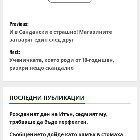
P
Previous:
o
И в Сандански е страшно! Магазините
затварят един след друг
s
Next:
t
Ученичката, която роди от 10-годишен,
разкри нещо скандално
n
a
v
ПОСЛЕДНИ ПУБЛИКАЦИИ
i
Рожденият ден на Итън, седмият му,
трябваше да бъде перфектен.
g
Съобщението дойде като камък в стомаха
a