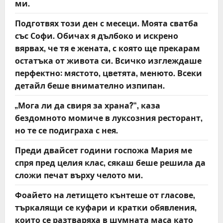
ми.
t
Подготвях този ден с месеци. Моята сватба
със Софи. Обичах я дълбоко и искрено
i
вярвах, че тя е жената, с която ще прекарам
o
остатъка от живота си. Всичко изглеждаше
перфектно: мястото, цветята, менюто. Всеки
n
детайл беше внимателно изпипан.
„Мога ли да свиря за храна?“, каза
бездомното момиче в луксозния ресторант,
но те се подиграха с нея.
Преди двайсет години госпожа Мария ме
спря пред целия клас, сякаш беше решила да
сложи печат върху челото ми.
Фоайето на летището кънтеше от гласове,
търкалящи се куфари и кратки обявления,
които се разтваряха в шумната маса като