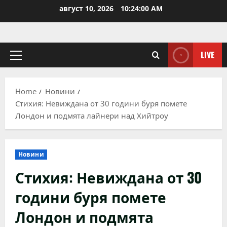
Skip
август 10, 2026
10:24:01 AM
to
content
LIVE
Primary
Menu
Home
Новини
Стихия: Невиждана от 30 години буря помете
Лондон и подмята лайнери над Хийтроу
Новини
Стихия: Невиждана от 30
години буря помете
Лондон и подмята