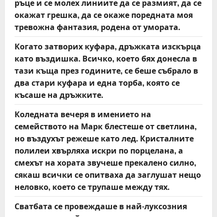
ръце и се молех линиите да се размият, да се
окажат грешка, да се окаже поредната моя
тревожна фантазия, родена от умората.
Когато затворих куфара, дръжката изскърца
като въздишка. Всичко, което бях донесла в
тази къща през годините, се беше събрало в
два стари куфара и една торба, която се
късаше на дръжките.
Коледната вечеря в имението на
семейството на Марк блестеше от светлина,
но въздухът режеше като лед. Кристалните
полилеи хвърляха искри по порцелана, а
смехът на хората звучеше прекалено силно,
сякаш всички се опитваха да заглушат нещо
неловко, което се трупаше между тях.
Сватбата се провеждаше в най-луксозния