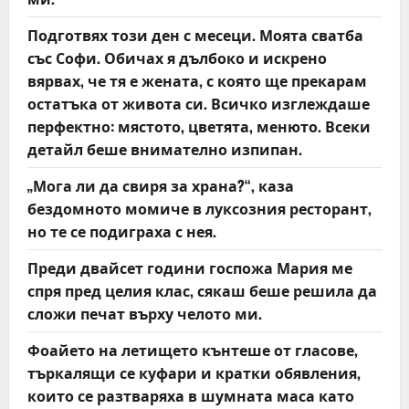
i
Подготвях този ден с месеци. Моята сватба
o
със Софи. Обичах я дълбоко и искрено
вярвах, че тя е жената, с която ще прекарам
n
остатъка от живота си. Всичко изглеждаше
перфектно: мястото, цветята, менюто. Всеки
детайл беше внимателно изпипан.
„Мога ли да свиря за храна?“, каза
бездомното момиче в луксозния ресторант,
но те се подиграха с нея.
Преди двайсет години госпожа Мария ме
спря пред целия клас, сякаш беше решила да
сложи печат върху челото ми.
Фоайето на летището кънтеше от гласове,
търкалящи се куфари и кратки обявления,
които се разтваряха в шумната маса като