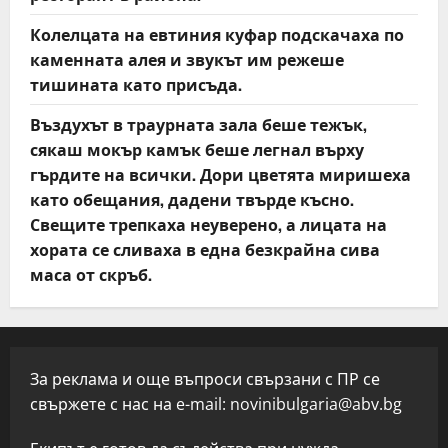
Колелцата на евтиния куфар подскачаха по
каменната алея и звукът им режеше
тишината като присъда.
Въздухът в траурната зала беше тежък,
сякаш мокър камък беше легнал върху
гърдите на всички. Дори цветята миришеха
като обещания, дадени твърде късно.
Свещите трепкаха неуверено, а лицата на
хората се сливаха в една безкрайна сива
маса от скръб.
За реклама и още въпроси свързани с ПР се
свържете с нас на e-mail:
novinibulgaria@abv.bg