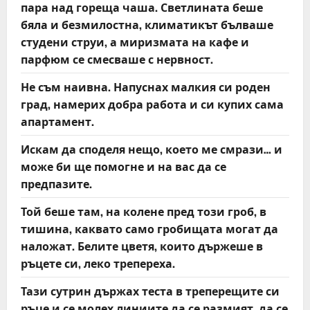
пара над гореща чаша. Светлината беше
бяла и безмилостна, климатикът бълваше
студени струи, а миризмата на кафе и
парфюм се смесваше с нервност.
Не съм наивна. Напуснах малкия си роден
град, намерих добра работа и си купих сама
апартамент.
Искам да споделя нещо, което ме смрази… и
може би ще помогне и на вас да се
предпазите.
Той беше там, на колене пред този гроб, в
тишина, каквато само гробищата могат да
наложат. Белите цветя, които държеше в
ръцете си, леко трепереха.
Тази сутрин държах теста в треперещите си
ръце и се молех линиите да се размият, да се