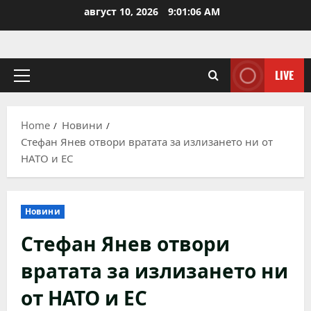
Skip
август 10, 2026
9:01:07 AM
to
content
LIVE
Primary
Menu
Home
Новини
Стефан Янев отвори вратата за излизането ни от
НАТО и ЕС
Новини
Стефан Янев отвори
вратата за излизането ни
от НАТО и ЕС