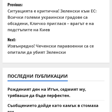
P
Previous:
o
Ситуацията е критична! Зеленски към ЕС:
Всички големи украински градове са
s
обсадени, Кличко приглася – врагът е на
подстъпите на Киев
t
Next:
n
Извънредно! Чеченски паравоенни са се
опитали да убият Зеленски
a
v
i
ПОСЛЕДНИ ПУБЛИКАЦИИ
g
Рожденият ден на Итън, седмият му,
a
трябваше да бъде перфектен.
t
Съобщението дойде като камък в стомаха
ми.