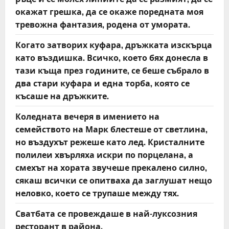
окажат грешка, да се окаже поредната моя
тревожна фантазия, родена от умората.
Когато затворих куфара, дръжката изскърца
като въздишка. Всичко, което бях донесла в
тази къща през годините, се беше събрало в
два стари куфара и една торба, която се
късаше на дръжките.
Коледната вечеря в имението на
семейството на Марк блестеше от светлина,
но въздухът режеше като лед. Кристалните
полилеи хвърляха искри по порцелана, а
смехът на хората звучеше прекалено силно,
сякаш всички се опитваха да заглушат нещо
неловко, което се трупаше между тях.
Сватбата се провеждаше в най-луксозния
ресторант в района.