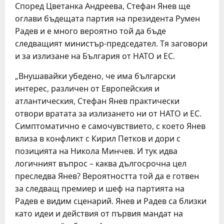
Според Цветанка Андреева, Стефан Янев ще
оглави бъдещата партия на президента Румен
Радев и е много вероятно той да бъде
следващият министър-председател. Тя заговори
и за излизане на България от НАТО и ЕС.
„Внушавайки убедено, че има български
интерес, различен от Европейския и
атлантическия, Стефан Янев практически
отвори вратата за излизането ни от НАТО и ЕС.
Симптоматично е самочувствието, с което Янев
влиза в конфликт с Кирил Петков и дори с
позицията на Никола Минчев. И тук идва
логичният въпрос – каква дългосрочна цел
преследва Янев? Вероятността той да е готвен
за следващ премиер и шеф на партията на
Радев е видим сценарий. Янев и Радев са близки
като идеи и действия от първия мандат на