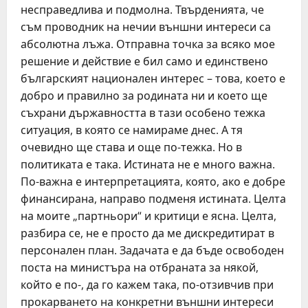
несправедлива и подмолна. Твърденията, че
съм проводник на нечии външни интереси са
абсолютна лъжа. Отправна точка за всяко мое
решение и действие е бил само и единствено
българският национален интерес – това, което е
добро и правилно за родината ни и което ще
съхрани държавността в тази особено тежка
ситуация, в която се намираме днес. А тя
очевидно ще става и още по-тежка. Но в
политиката е така. Истината не е много важна.
По-важна е интерпретацията, която, ако е добре
финансирана, направо подменя истината. Целта
на моите „партньори“ и критици е ясна. Целта,
разбира се, не е просто да ме дискредитират в
персонален план. Задачата е да бъде освободен
поста на министъра на отбраната за някой,
който е по-, да го кажем така, по-отзивчив при
прокарването на конкретни външни интереси