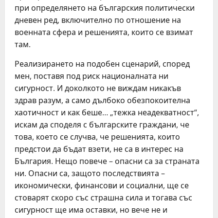
при определянето на българския политически
дневен ред, включително по отношение на
военната сфера и решенията, които се взимат
там.
Реализирането на подобен сценарий, според
мен, поставя под риск националната ни
сигурност. И доколкото не виждам никакъв
здрав разум, а само дълбоко обезпокоителна
хаотичност и как беше… „тежка неадекватност“,
искам да споделя с българските граждани, че
това, което се случва, че решенията, които
предстои да бъдат взети, не са в интерес на
България. Нещо повече – опасни са за страната
ни. Опасни са, защото последствията –
икономически, финансови и социални, ще се
стоварят скоро със страшна сила и тогава със
сигурност ще има оставки, но вече не и