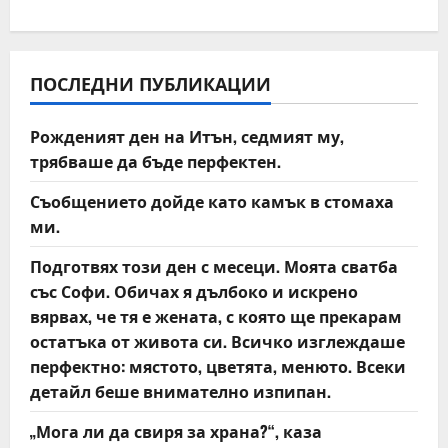
a
v
ПОСЛЕДНИ ПУБЛИКАЦИИ
i
Рожденият ден на Итън, седмият му,
g
трябваше да бъде перфектен.
a
Съобщението дойде като камък в стомаха
t
ми.
Подготвях този ден с месеци. Моята сватба
i
със Софи. Обичах я дълбоко и искрено
o
вярвах, че тя е жената, с която ще прекарам
остатъка от живота си. Всичко изглеждаше
n
перфектно: мястото, цветята, менюто. Всеки
детайл беше внимателно изпипан.
„Мога ли да свиря за храна?“, каза