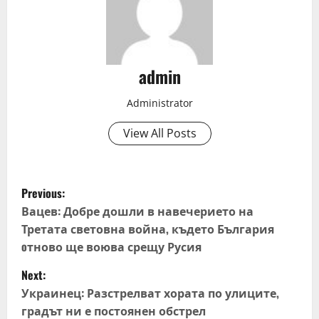
admin
Administrator
View All Posts
P
Previous:
o
Вацев: Добре дошли в навечерието на
Третата световна война, където България
s
oтново ще воюва срещу Русия
t
Next:
Украинец: Разстрелват хората по улиците,
n
градът ни е постоянен обстрел