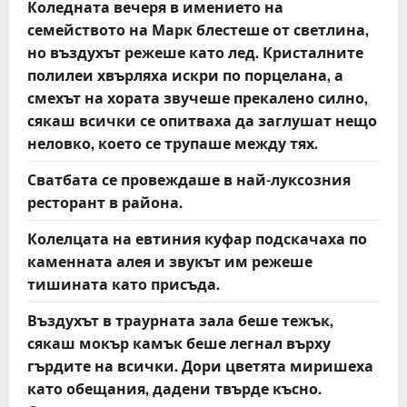
Коледната вечеря в имението на
семейството на Марк блестеше от светлина,
но въздухът режеше като лед. Кристалните
полилеи хвърляха искри по порцелана, а
смехът на хората звучеше прекалено силно,
сякаш всички се опитваха да заглушат нещо
неловко, което се трупаше между тях.
Сватбата се провеждаше в най-луксозния
ресторант в района.
Колелцата на евтиния куфар подскачаха по
каменната алея и звукът им режеше
тишината като присъда.
Въздухът в траурната зала беше тежък,
сякаш мокър камък беше легнал върху
гърдите на всички. Дори цветята миришеха
като обещания, дадени твърде късно.