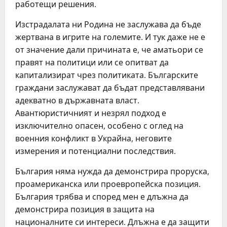
работещи решения.
Изстрадалата ни Родина не заслужава да бъде
жертвана в игрите на големите. И тук даже не е
от значение дали причината е, че аматьори се
правят на политици или се опитват да
капитализират чрез политиката. Българските
граждани заслужават да бъдат представлявани
адекватно в държавната власт.
Авантюристичният и незрял подход е
изключително опасен, особено с оглед на
военния конфликт в Украйна, неговите
измерения и потенциални последствия.
България няма нужда да демонстрира проруска,
проамериканска или проевропейска позиция.
България трябва и според мен е длъжна да
демонстрира позиция в защита на
националните си интереси. Длъжна е да защити