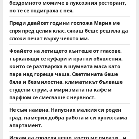
бездомното момиче в луксозния ресторант,
но те се подиграха с нея.
Преди двайсет години госпожа Мария ме
спря пред целия клас, сякаш беше решила да
сложи печат върху челото ми.
Фоайето на летището кънтеше от гласове,
търкалящи се куфари и кратки обявления,
които се разтваряха в шумната маса като
пара над гореща чаша. Светлината беше
бяла и безмилостна, климатикът бълваше
студени струи, а миризмата на кафе и
парфюм се смесваше с нервност.
Не съм наивна. Напуснах малкия си роден
град, намерих добра работа и си купих сама
апартамент.
Искам да споделя нещо, което ме смрази… и