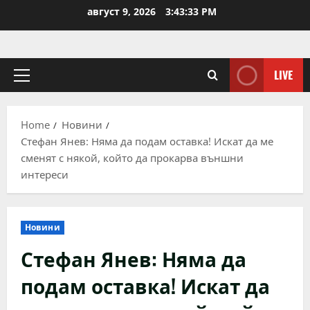
Skip
август 9, 2026
3:43:34 PM
to
content
LIVE
Primary
Menu
Home
Новини
Стефан Янев: Няма да подам оставка! Искат да ме
сменят с някой, който да прокарва външни
интереси
Новини
Стефан Янев: Няма да
подам оставка! Искат да