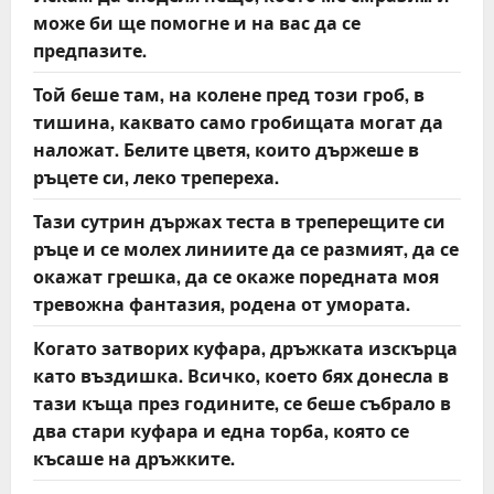
може би ще помогне и на вас да се
предпазите.
Той беше там, на колене пред този гроб, в
тишина, каквато само гробищата могат да
наложат. Белите цветя, които държеше в
ръцете си, леко трепереха.
Тази сутрин държах теста в треперещите си
ръце и се молех линиите да се размият, да се
окажат грешка, да се окаже поредната моя
тревожна фантазия, родена от умората.
Когато затворих куфара, дръжката изскърца
като въздишка. Всичко, което бях донесла в
тази къща през годините, се беше събрало в
два стари куфара и една торба, която се
късаше на дръжките.