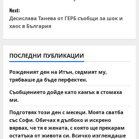
o
Next:
s
Десислава Танева от ГЕРБ съобщи за шок и
t
хаос в България
n
a
ПОСЛЕДНИ ПУБЛИКАЦИИ
v
Рожденият ден на Итън, седмият му,
i
трябваше да бъде перфектен.
g
Съобщението дойде като камък в стомаха
ми.
a
Подготвях този ден с месеци. Моята сватба
t
със Софи. Обичах я дълбоко и искрено
вярвах, че тя е жената, с която ще прекарам
i
остатъка от живота си. Всичко изглеждаше