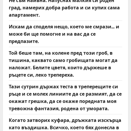
Не съм наивна. Напуснах малкия си роден
град, намерих добра работа и си купих сама
апартамент.
Искам да споделя нещо, което ме смрази… и
може би ще помогне и на вас да се
предпазите.
Той беше там, на колене пред този гроб, в
тишина, каквато само гробищата могат да
наложат. Белите цветя, които държеше в
ръцете си, леко трепереха.
Тази сутрин държах теста в треперещите си
ръце и се молех линиите да се размият, да се
окажат грешка, да се окаже поредната моя
тревожна фантазия, родена от умората.
Когато затворих куфара, дръжката изскърца
като въздишка. Всичко, което бях донесла в