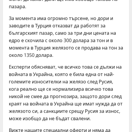
пазара.
За момента има огромно търсене, но дори и
заводите в Турция отказват да работят за
българският пазар, само за три дни цената на
едро е скочила с около 300 долара за тон и в
момента в Турция желязото се продава на тон за
около 1350 долара.
Експерти обясняват, че всичко това се дължи на
войната в Украйна, която е била една от най-
големите износителки на желязо след Русия,
кога реално ще се нормализира всичко това
никой не смее да прогнозира, защото дори след
краят на войната в Украйна ще имат нужда да от
желязото си, а санкциите срещу Русия за износ,
може изобщо да не бъдат свалени.
Вижте нашите специални оферти и няма да