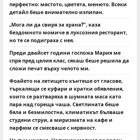
o
перфектно: мястото, цветята, менюто. Всеки
детайл беше внимателно изпипан.
n
„Мога ли да свиря за храна?“, каза
бездомното момиче в луксозния ресторант,
но те се подиграха с нея.
Преди двайсет години госпожа Мария ме
спря пред целия клас, сякаш беше решила да
сложи печат върху челото ми.
Фоайето на летището кънтеше от гласове,
търкалящи се куфари и кратки обявления,
които се разтваряха в шумната маса като
пара над гореща чаша. Светлината беше
бяла и безмилостна, климатикът бълваше
студени струи, а миризмата на кафе и
парфюм се смесваше с нервност.