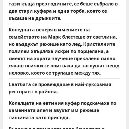
тази къща през годините, се беше събрало в
два стари куфара и една торба, която се
късаше на дръжките.
Коледната вечеря в имението на
семейството на Марк блестеше от светлина,
но въздухът режеше като лед. Кристалните
полилеи хвърляха искри по порцелана, а
смехът на хората звучеше прекалено силно,
сякаш всички се опитваха да заглушат нещо
неловко, което се трупаше между тях.
Сватбата се провеждаше в най-луксозния
ресторант в района.
Колелцата на евтиния куфар подскачаха по
каменната алея и звукът им режеше
тишината като присъда.
Въздухът в траурната зала беше тежък,