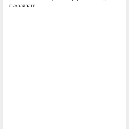
съжалявате: