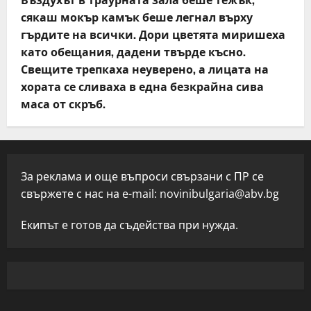
сякаш мокър камък беше легнал върху
гърдите на всички. Дори цветята миришеха
като обещания, дадени твърде късно.
Свещите трепкаха неуверено, а лицата на
хората се сливаха в една безкрайна сива
маса от скръб.
За реклама и още въпроси свързани с ПР се
свържете с нас на e-mail:
novinibulgaria@abv.bg
Екипът е готов да съдейства при нужда.