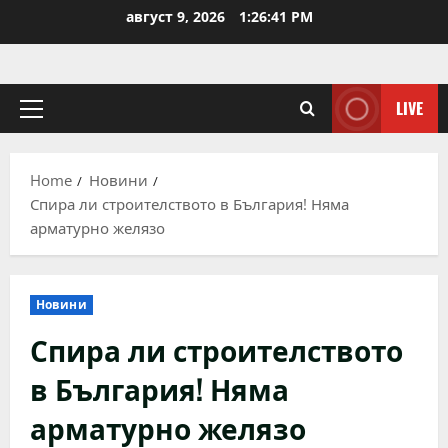
Skip
август 9, 2026
1:26:41 PM
to
content
LIVE
Primary
Menu
Home
Новини
Спира ли строителството в България! Няма
арматурно желязо
Новини
Спира ли строителството
в България! Няма
арматурно желязо