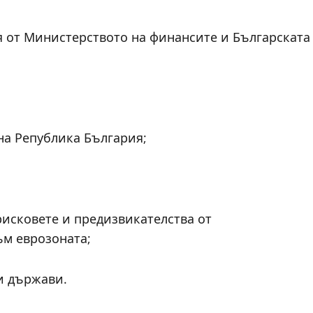
вя от Министерството на финансите и Българската
на Република България;
рисковете и предизвикателства от
ъм еврозоната;
ги държави.