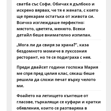
сватба със Софи. Обичах я дълбоко и
искрено вярвах, че тя е жената, с която
ще прекарам остатъка от живота си.
Всичко изглеждаше перфектно:
мястото, цветята, менюто. Всеки
детайл беше внимателно изпипан.
„Мога ли да свиря за храна?“, каза
бездомното момиче в луксозния
ресторант, но те се подиграха с нея.
Преди двайсет години госпожа Мария
ме спря пред целия клас, сякаш беше
решила да сложи печат върху челото
ми.
Фоайето на летището кънтеше от
гласове, търкалящи се куфари и кратки
обявления, които се разтваряха в