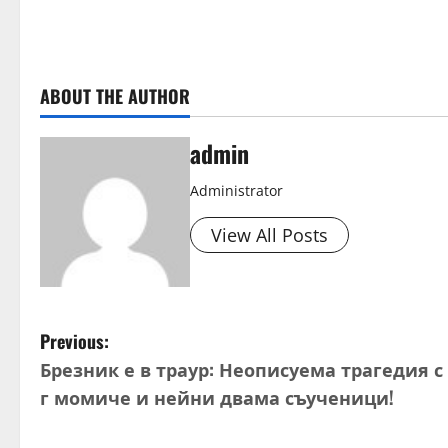
ABOUT THE AUTHOR
admin
Administrator
View All Posts
P
Previous:
Брезник е в траур: Неописуема трагедия с 
o
г момиче и нейни двама съученици!
s