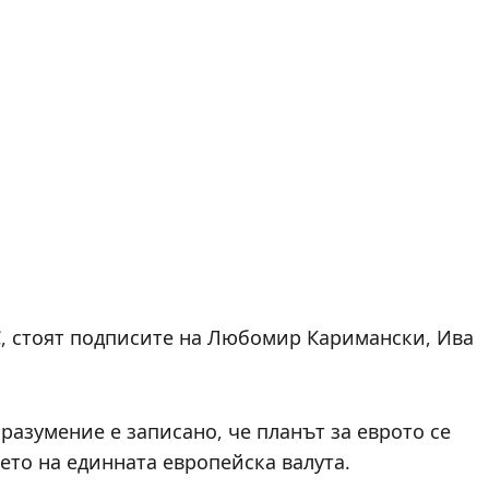
С, стоят подписите на Любомир Каримански, Ива
азумение е записано, че планът за еврото се
ето на единната европейска валута.