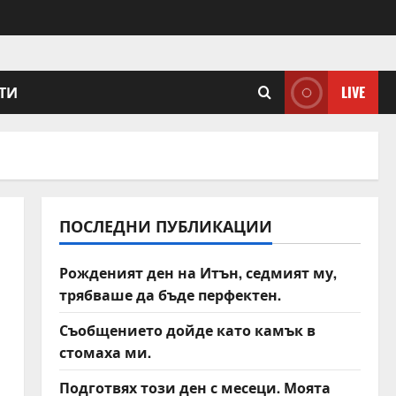
ТИ
LIVE
ПОСЛЕДНИ ПУБЛИКАЦИИ
Рожденият ден на Итън, седмият му,
трябваше да бъде перфектен.
Съобщението дойде като камък в
стомаха ми.
Подготвях този ден с месеци. Моята