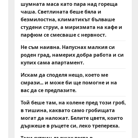
шумната маса като пара над гореща
чаша. Светлината беше бяла и
безмилостна, климатикът бълваше
студени струи, а миризмата на кафе и
парфюм се смесваше с нервност.
Не съм наивна. Напуснах малкия си
роден град, намерих добра работа и си
купих сама апартамент.
Искам да споделя нещо, което ме
смрази… и може би ще помогне и на
вас да се предпазите.
Той беше там, на колене пред този гроб,
в тишина, каквато само гробищата
могат да наложат. Белите цветя, които
държеше в ръцете си, леко трепереха.
Тази сутрин държах теста в