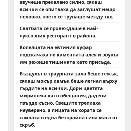
звучеше прекалено силно, сякаш
всички се опитваха да заглушат нещо
неловко, което се трупаше между тях.
Сватбата се провеждаше в най-
луксозния ресторант в района.
Колелцата на евтиния куфар
подскачаха по каменната алея и звукът
им режеше тишината като присъда.
Въздухът в траурната зала беше тежък,
сякаш мокър камък беше легнал върху
гърдите на всички. Дори цветята
миришеха като обещания, дадени
твърде късно. Свещите трепкаха
неуверено, а лицата на хората се
сливаха в една безкрайна сива маса от
скръб.