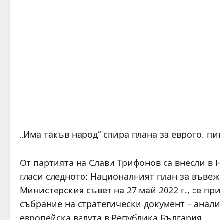
„Има такъв народ“ спира плана за еврото, пиш
От партията на Слави Трифонов са внесли в 
гласи следното: Националният план за въвеж
Министерския съвет на 27 май 2022 г., се пр
събрание на стратегически документ – анали
европейска валута в Република България.