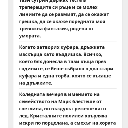
треперещите си ръце и се молех
линиите да се размият, да се окажат
грешка, да се окаже поредната моя
тревожна фантазия, родена от
умората.
Когато затворих куфара, дръжката
изскърца като въздишка. Всичко,
което бях донесла в тази къща през
годините, се беше събрало в два стари
куфара и една торба, която се късаше
на дръжките.
Коледната вечеря в имението на
семейството на Марк блестеше от
светлина, но въздухът режеше като
лед. Кристалните полилеи хвърляха
искри по порцелана, а смехът на хората