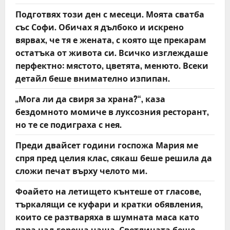
t
Подготвях този ден с месеци. Моята сватба
със Софи. Обичах я дълбоко и искрено
i
вярвах, че тя е жената, с която ще прекарам
o
остатъка от живота си. Всичко изглеждаше
перфектно: мястото, цветята, менюто. Всеки
n
детайл беше внимателно изпипан.
„Мога ли да свиря за храна?“, каза
бездомното момиче в луксозния ресторант,
но те се подиграха с нея.
Преди двайсет години госпожа Мария ме
спря пред целия клас, сякаш беше решила да
сложи печат върху челото ми.
Фоайето на летището кънтеше от гласове,
търкалящи се куфари и кратки обявления,
които се разтваряха в шумната маса като
пара над гореща чаша. Светлината беше