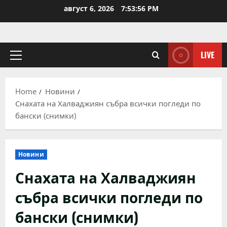
Skip
август 6, 2026
7:53:57 PM
to
content
LIVE
Primary
Menu
Home
Новини
Снахата на Халваджиян събра всички погледи по
бански (снимки)
Новини
Снахата на Халваджиян
събра всички погледи по
бански (снимки)