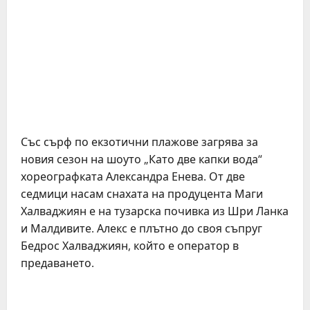
Със сърф по екзотични плажове загрява за
новия сезон на шоуто „Като две капки вода“
хореографката Александра Енева. От две
седмици насам снахата на продуцента Маги
Халваджиян е на тузарска почивка из Шри Ланка
и Малдивите. Алекс е плътно до своя съпруг
Бедрос Халваджиян, който е оператор в
предаването.