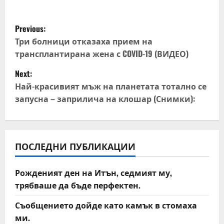
P
Previous:
o
Три болници отказаха прием на
трансплантирана жена с COVID-19 (ВИДЕО)
s
Next:
t
Най-красивият мъж на планетата тотално се
запусна – заприлича на клошар (Снимки):
n
a
v
ПОСЛЕДНИ ПУБЛИКАЦИИ
i
Рожденият ден на Итън, седмият му,
трябваше да бъде перфектен.
g
Съобщението дойде като камък в стомаха
a
ми.