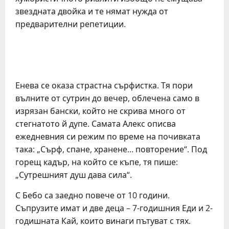
звездната двойка и те нямат нужда от
предварителни репетиции.
Енева се оказа страстна сърфистка. Тя пори
вълните от сутрин до вечер, облечена само в
изрязан бански, който не скрива много от
стегнатото й дупе. Самата Алекс описва
ежедневния си режим по време на почивката
така: „Сърф, спане, хранене… повторение“. Под
горещ кадър, на който се къпе, тя пише:
„Сутрешният душ дава сила“.
С Бебо са заедно повече от 10 години.
Съпрузите имат и две деца – 7-годишния Еди и 2-
годишната Кай, които винаги пътуват с тях.