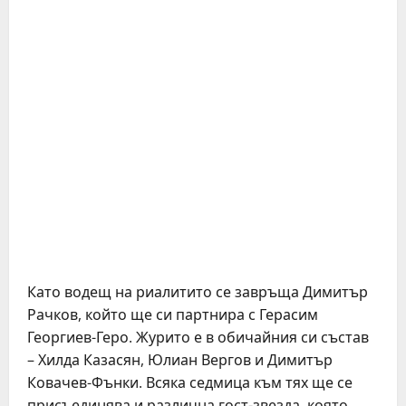
Като водещ на риалитито се завръща Димитър
Рачков, който ще си партнира с Герасим
Георгиев-Геро. Журито е в обичайния си състав
– Хилда Казасян, Юлиан Вергов и Димитър
Ковачев-Фънки. Всяка седмица към тях ще се
присъединява и различна гост-звезда, която