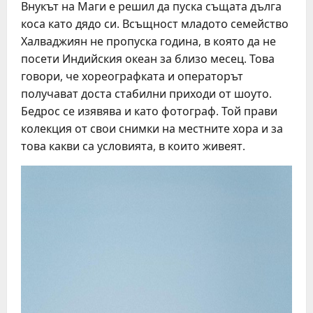
Внукът на Маги е решил да пуска същата дълга
коса като дядо си. Всъщност младото семейство
Халваджиян не пропуска година, в която да не
посети Индийския океан за близо месец. Това
говори, че хореографката и операторът
получават доста стабилни приходи от шоуто.
Бедрос се изявява и като фотограф. Той прави
колекция от свои снимки на местните хора и за
това какви са условията, в които живеят.