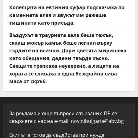
Колелцата на евтиния куфар подскачаха по
каменната алея и звукът им режеше
тишината като присъда.
Въздухът в траурната зала беше тежък,
сякаш мокър камък беше легнал върху
гърдите на всички. Дори цветята миришеха
като обещания, дадени твърде късно.
Свещите трепкаха неуверено, а лицата на
хората се сливаха в една безкрайна сива
маса от скръб.
За реклама и още въпроси свързани с ПР се
свържете с нас на e-mail:
novinibulgaria@abv.bg
Екипът е готов да съдейства при нужда.