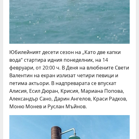
Юбилейният десети сезон на „Като две капки
вода“ стартира идния понеделник, на 14
февруари, от 20:00 ч. В Деня на влюбените Свети
Валентин на екран излизат четири певици и
петима актьори. В надпреварата се впускат
Алисия, Есил Дюран, Крисия, Мариана Попова,
Александър Сано, Дарин Ангелов, Краси Радков,
Моню Монев и Руслан Мъйнов.