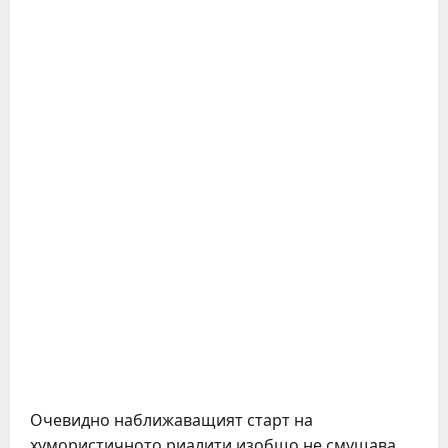
Очевидно наближаващият старт на
хумористичното риалити изобщо не смущава