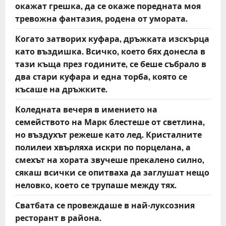
окажат грешка, да се окаже поредната моя
тревожна фантазия, родена от умората.
Когато затворих куфара, дръжката изскърца
като въздишка. Всичко, което бях донесла в
тази къща през годините, се беше събрало в
два стари куфара и една торба, която се
късаше на дръжките.
Коледната вечеря в имението на
семейството на Марк блестеше от светлина,
но въздухът режеше като лед. Кристалните
полилеи хвърляха искри по порцелана, а
смехът на хората звучеше прекалено силно,
сякаш всички се опитваха да заглушат нещо
неловко, което се трупаше между тях.
Сватбата се провеждаше в най-луксозния
ресторант в района.