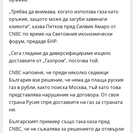
„Трябва да внимава, когато използва газа като
оръжие, защото може да загуби завинаги
клиенти“, казва Петков пред Силвия Амаро от
CNBC по време на Световния икономически
форум, предаде БНР.
„Сега гледаме да диверсифицираме изцяло
доставките от „Газпром“, посочва той.
CNBC напомня, че преди няколко седмици
България взе решение, че няма да плаща руския
газ в рубли, както поиска Москва, тъй като това
представлява нарушение на договора. От своя
страна Русия спря доставките на газ за страната
ни.
Българският премиер също така каза пред
CNBC, че не съжалява за решението да отхвърли