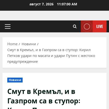
Skip
август 7, 2026
11:07:00 AM
to
content
LIVE
Primary
Menu
Home
Новини
Смут в Кремъл, и в Газпром са в ступор: Кирил
Петков удари по масата и удари Путин с жестоко
предупреждение
Новини
Смут в Кремъл, и в
Газпром са в ступор: