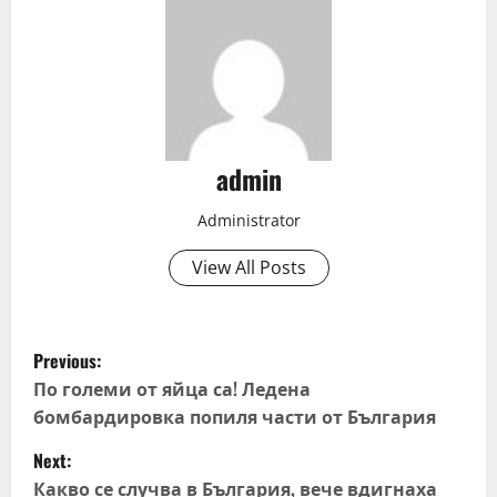
admin
Administrator
View All Posts
P
Previous:
o
По големи от яйца са! Ледена
бомбардировка попиля части от България
s
Next:
t
Какво се случва в България, вече вдигнаха