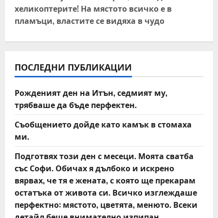
хеликоптерите! На мястото всичко е в
n
пламъци, властите се видяха в чудо
a
v
ПОСЛЕДНИ ПУБЛИКАЦИИ
i
Рожденият ден на Итън, седмият му,
g
трябваше да бъде перфектен.
a
Съобщението дойде като камък в стомаха
t
ми.
Подготвях този ден с месеци. Моята сватба
i
със Софи. Обичах я дълбоко и искрено
o
вярвах, че тя е жената, с която ще прекарам
остатъка от живота си. Всичко изглеждаше
n
перфектно: мястото, цветята, менюто. Всеки
детайл беше внимателно изпипан.