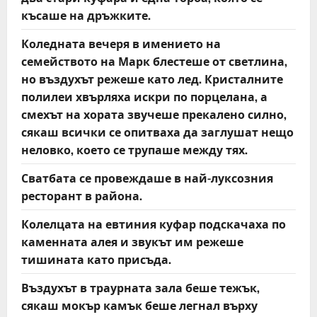
късаше на дръжките.
Коледната вечеря в имението на
семейството на Марк блестеше от светлина,
но въздухът режеше като лед. Кристалните
полилеи хвърляха искри по порцелана, а
смехът на хората звучеше прекалено силно,
сякаш всички се опитваха да заглушат нещо
неловко, което се трупаше между тях.
Сватбата се провеждаше в най-луксозния
ресторант в района.
Колелцата на евтиния куфар подскачаха по
каменната алея и звукът им режеше
тишината като присъда.
Въздухът в траурната зала беше тежък,
сякаш мокър камък беше легнал върху