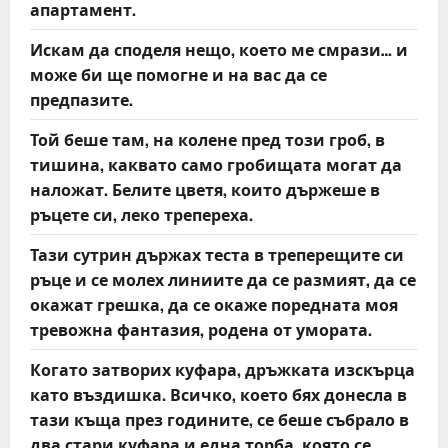
апартамент.
Искам да споделя нещо, което ме смрази… и
може би ще помогне и на вас да се
предпазите.
Той беше там, на колене пред този гроб, в
тишина, каквато само гробищата могат да
наложат. Белите цветя, които държеше в
ръцете си, леко трепереха.
Тази сутрин държах теста в треперещите си
ръце и се молех линиите да се размият, да се
окажат грешка, да се окаже поредната моя
тревожна фантазия, родена от умората.
Когато затворих куфара, дръжката изскърца
като въздишка. Всичко, което бях донесла в
тази къща през годините, се беше събрало в
два стари куфара и една торба, която се