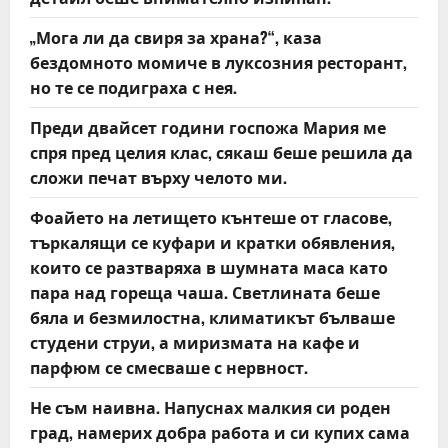
„Мога ли да свиря за храна?“, каза
бездомното момиче в луксозния ресторант,
но те се подиграха с нея.
Преди двайсет години госпожа Мария ме
спря пред целия клас, сякаш беше решила да
сложи печат върху челото ми.
Фоайето на летището кънтеше от гласове,
търкалящи се куфари и кратки обявления,
които се разтваряха в шумната маса като
пара над гореща чаша. Светлината беше
бяла и безмилостна, климатикът бълваше
студени струи, а миризмата на кафе и
парфюм се смесваше с нервност.
Не съм наивна. Напуснах малкия си роден
град, намерих добра работа и си купих сама