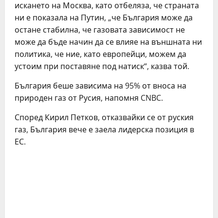
искането на Москва, като отбеляза, че страната
ни е показала на Путин, „че България може да
остане стабилна, че газовата зависимост не
може да бъде начин да се влияе на външната ни
политика, че ние, като европейци, можем да
устоим при поставяне под натиск“, казва той.
България беше зависима на 95% от вноса на
природен газ от Русия, напомня CNBC.
Според Кирил Петков, отказвайки се от руския
газ, България вече е заела лидерска позиция в
ЕС.