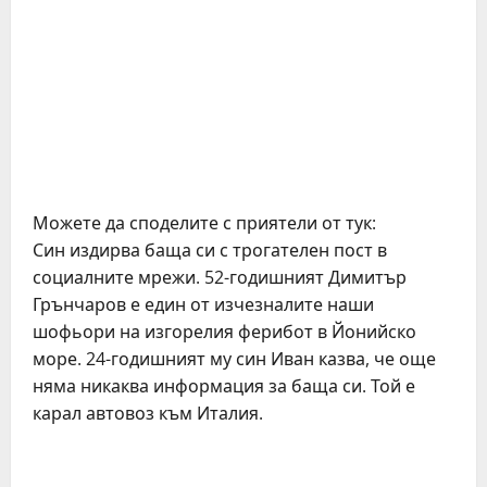
Можете да споделите с приятели от тук:
Син издирва баща си с трогателен пост в
социалните мрежи. 52-годишният Димитър
Грънчаров е един от изчезналите наши
шофьори на изгорелия ферибот в Йонийско
море. 24-годишният му син Иван казва, че още
няма никаква информация за баща си. Той е
карал автовоз към Италия.