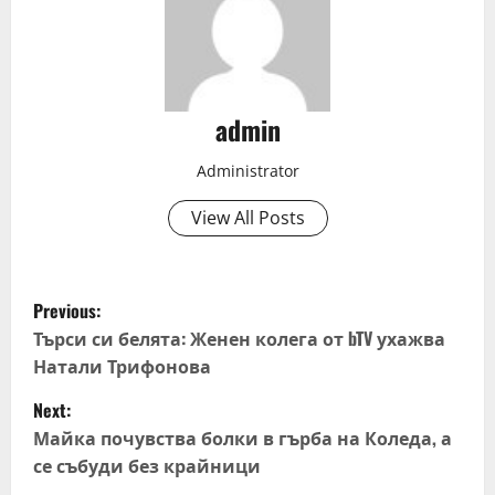
admin
Administrator
View All Posts
P
Previous:
o
Търси си белята: Женен колега от bTV ухажва
Натали Трифонова
s
Next:
t
Майка почувства болки в гърба на Коледа, а
се събуди без крайници
n