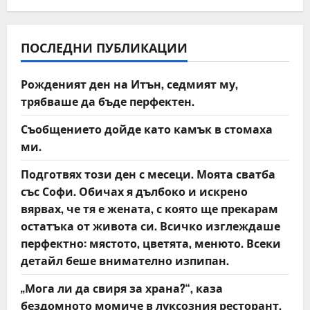
a
v
ПОСЛЕДНИ ПУБЛИКАЦИИ
i
Рожденият ден на Итън, седмият му,
трябваше да бъде перфектен.
g
Съобщението дойде като камък в стомаха
a
ми.
t
Подготвях този ден с месеци. Моята сватба
със Софи. Обичах я дълбоко и искрено
i
вярвах, че тя е жената, с която ще прекарам
o
остатъка от живота си. Всичко изглеждаше
перфектно: мястото, цветята, менюто. Всеки
n
детайл беше внимателно изпипан.
„Мога ли да свиря за храна?“, каза
бездомното момиче в луксозния ресторант,