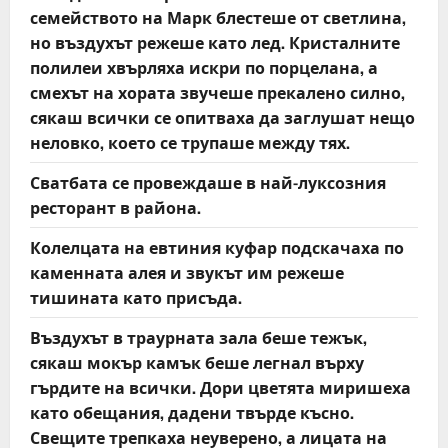
семейството на Марк блестеше от светлина,
но въздухът режеше като лед. Кристалните
полилеи хвърляха искри по порцелана, а
смехът на хората звучеше прекалено силно,
сякаш всички се опитваха да заглушат нещо
неловко, което се трупаше между тях.
Сватбата се провеждаше в най-луксозния
ресторант в района.
Колелцата на евтиния куфар подскачаха по
каменната алея и звукът им режеше
тишината като присъда.
Въздухът в траурната зала беше тежък,
сякаш мокър камък беше легнал върху
гърдите на всички. Дори цветята миришеха
като обещания, дадени твърде късно.
Свещите трепкаха неуверено, а лицата на