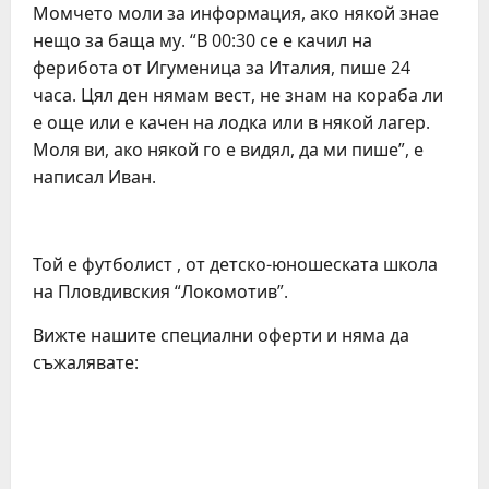
Момчето моли за информация, ако някой знае
нещо за баща му. “В 00:30 се е качил на
ферибота от Игуменица за Италия, пише 24
часа. Цял ден нямам вест, не знам на кораба ли
е още или е качен на лодка или в някой лагер.
Моля ви, ако някой го е видял, да ми пише”, е
написал Иван.
Той е футболист , от детско-юношеската школа
на Пловдивския “Локомотив”.
Вижте нашите специални оферти и няма да
съжалявате: