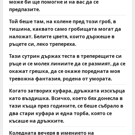
може би ще помогне и на вас да се
предпазите.
Той беше там, на колене пред този гроб, в
тишина, каквато само гробищата могат да
наложат. Белите цветя, които държеше в
ръцете си, леко трепереха.
Тази сутрин държах теста в треперещите си
ръце и се молех линиите да се размият, да се
окажат грешка, да се окаже поредната моя
тревожна фантазия, родена от умората.
Когато затворих куфара, дръжката изскърца
като въздишка. Всичко, което бях донесла в
тази къща през годините, се беше събрало в
два стари куфара и една торба, която се
късаше на дръжките.
Коледната вечеря в имението на