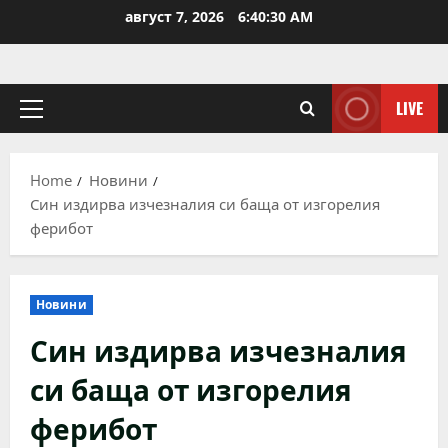
Skip
август 7, 2026
6:40:30 AM
to
content
LIVE
Primary
Menu
Home
Новини
Син издирва изчезналия си баща от изгорелия
ферибот
Новини
Син издирва изчезналия
си баща от изгорелия
ферибот