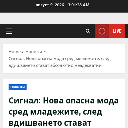
Skip
август 9, 2026
3:01:38 AM
to
content
LIVE
Primary
Menu
Home
Новини
Сигнал: Нова опасна мода сред младежите, след
вдишването стават абсолютно неадекватни
Новини
Сигнал: Нова опасна мода
сред младежите, след
вдишването стават