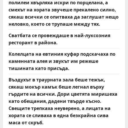
полилеи хвърляха искри по порцелана, а
смехът на хората звучеше прекалено силно,
сякаш всички се опитваха да заглушат нещо
неловко, което се трупаше между тях.
Сватбата се провеждаше в най-луксозния
ресторант в района.
Колелцата на евтиния куфар подскачаха по
каменната алея и звукът им режеше
тишината като присъда.
Въздухът в траурната зала беше тежък,
сякаш мокър камък беше легнал върху
гърдите на всички. Дори цветята миришеха
като обещания, дадени твърде късно.
Свещите трепкаха неуверено, а лицата на
хората се сливаха в една безкрайна сива
маса от скръб.