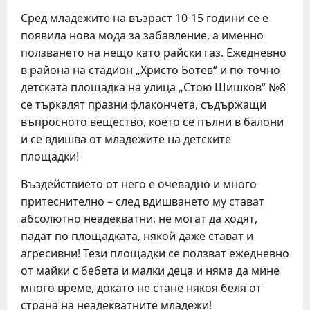
Сред младежите на възраст 10-15 години се е
появила нова мода за забавление, а именно
ползването на нещо като райски газ. Ежедневно
в района на стадион „Христо Ботев“ и по-точно
детската площадка на улица „Стою Шишков“ №8
се търкалят празни флакончета, съдържащи
въпросното вещество, което се пълни в балони
и се вдишва от младежите на детските
площадки!
Въздействието от него е очевадно и много
притеснително – след вдишването му стават
абсолютно неадекватни, не могат да ходят,
падат по площадката, някой даже стават и
агресивни! Тези площадки се ползват ежедневно
от майки с бебета и малки деца и няма да мине
много време, докато не стане някоя беля от
страна на неадекватните младежи!