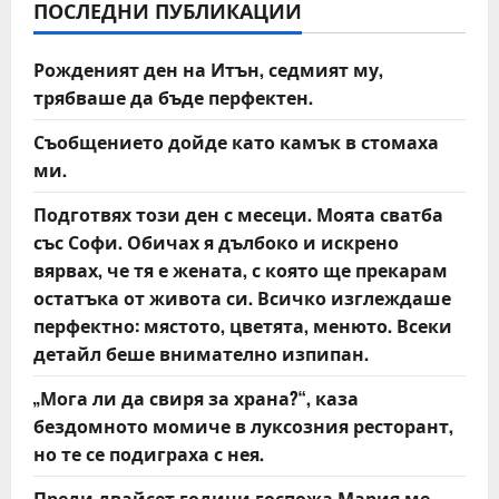
v
ПОСЛЕДНИ ПУБЛИКАЦИИ
i
Рожденият ден на Итън, седмият му,
трябваше да бъде перфектен.
g
Съобщението дойде като камък в стомаха
a
ми.
t
Подготвях този ден с месеци. Моята сватба
със Софи. Обичах я дълбоко и искрено
i
вярвах, че тя е жената, с която ще прекарам
o
остатъка от живота си. Всичко изглеждаше
перфектно: мястото, цветята, менюто. Всеки
n
детайл беше внимателно изпипан.
„Мога ли да свиря за храна?“, каза
бездомното момиче в луксозния ресторант,
но те се подиграха с нея.
Преди двайсет години госпожа Мария ме