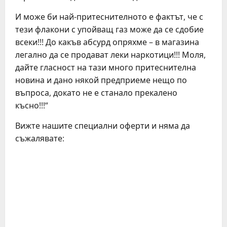
И може би най-притеснителното е фактът, че с
тези флакони с упойващ газ може да се сдобие
всеки!!! До какъв абсурд опряхме – в магазина
легално да се продават леки наркотици!!! Моля,
дайте гласност на тази много притеснителна
новина и дано някой предприеме нещо по
въпроса, докато не е станало прекалено
късно!!!“
Вижте нашите специални оферти и няма да
съжалявате: