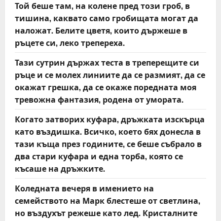
Той беше там, на колене пред този гроб, в
тишина, каквато само гробищата могат да
наложат. Белите цветя, които държеше в
ръцете си, леко трепереха.
Тази сутрин държах теста в треперещите си
ръце и се молех линиите да се размият, да се
окажат грешка, да се окаже поредната моя
тревожна фантазия, родена от умората.
Когато затворих куфара, дръжката изскърца
като въздишка. Всичко, което бях донесла в
тази къща през годините, се беше събрало в
два стари куфара и една торба, която се
късаше на дръжките.
Коледната вечеря в имението на
семейството на Марк блестеше от светлина,
но въздухът режеше като лед. Кристалните