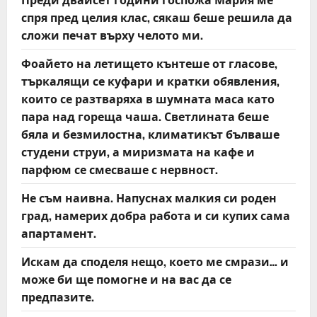
спря пред целия клас, сякаш беше решила да
сложи печат върху челото ми.
Фоайето на летището кънтеше от гласове,
търкалящи се куфари и кратки обявления,
които се разтваряха в шумната маса като
пара над гореща чаша. Светлината беше
бяла и безмилостна, климатикът бълваше
студени струи, а миризмата на кафе и
парфюм се смесваше с нервност.
Не съм наивна. Напуснах малкия си роден
град, намерих добра работа и си купих сама
апартамент.
Искам да споделя нещо, което ме смрази… и
може би ще помогне и на вас да се
предпазите.