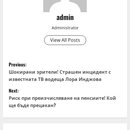
admin
Administrator
View All Posts
P
Previous:
o
Шокирани зрители! Страшен инцидент с
известната ТВ водеща Лора Инджова
s
Next:
t
Риск при преизчисляване на пенсиите! Кой
ще бъде прецакан?
n
a