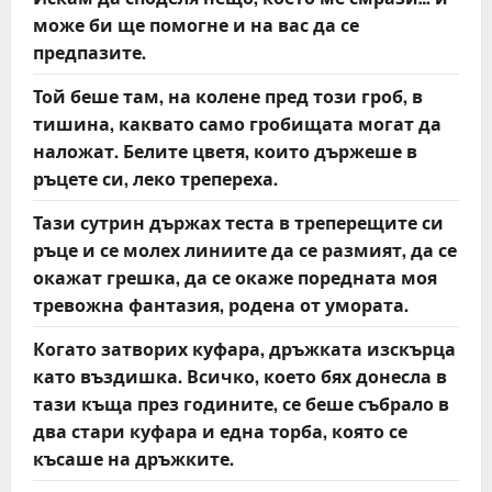
може би ще помогне и на вас да се
предпазите.
Той беше там, на колене пред този гроб, в
тишина, каквато само гробищата могат да
наложат. Белите цветя, които държеше в
ръцете си, леко трепереха.
Тази сутрин държах теста в треперещите си
ръце и се молех линиите да се размият, да се
окажат грешка, да се окаже поредната моя
тревожна фантазия, родена от умората.
Когато затворих куфара, дръжката изскърца
като въздишка. Всичко, което бях донесла в
тази къща през годините, се беше събрало в
два стари куфара и една торба, която се
късаше на дръжките.