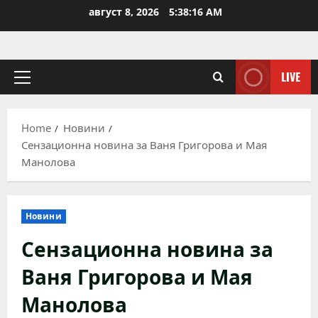
Skip
август 8, 2026
5:38:16 AM
to
content
LIVE
Primary
Menu
Home
Новини
Сензационна новина за Ваня Григорова и Мая
Манолова
Новини
Сензационна новина за
Ваня Григорова и Мая
Манолова