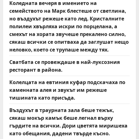
Коледната вечеря в имението на
семейството на Марк блестеше от светлина,
но въздухът режеше като лед. Кристалните
полилеи хвърляха искри по порцелана, а
смехът на хората звучеше прекалено силно,
сякаш всички се опитваха да заглушат нещо
неловко, което се трупаше между тях.
Сватбата се провеждаше в най-луксозния
ресторант в района.
Колелцата на евтиния куфар подскачаха по
каменната алея и звукът им режеше
тишината като присъда.
Въздухът в траурната зала беше тежък,
сякаш мокър камък беше легнал върху
гърдите на всички. Дори цветята миришеха
като обещания, дадени твърде късно.