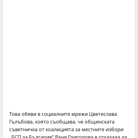
Това обяви в социалните мрежи Цветеслава
Гълъбова, която съобщава, че общинската
съветничка от коалицията за местните избори
„БСП за България“ Ваня Григорова е отказала да