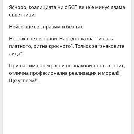
Яснооо, коалицията ни с БСП вече е минус двама
съветници.
Нейсе, ще се справим и без тях
Но, така не се прави. Народът казва “”изтъка
платното, ритна кросното”. Толкоз за “знаковите
лица”.
При нас има прекрасни не знакови хора – с опит,
отлична професионална реализация и морал!!!
Ще успеем!“.