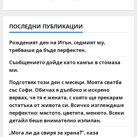
n
a
v
ПОСЛЕДНИ ПУБЛИКАЦИИ
i
Рожденият ден на Итън, седмият му,
трябваше да бъде перфектен.
g
Съобщението дойде като камък в стомаха
a
ми.
t
Подготвях този ден с месеци. Моята сватба
със Софи. Обичах я дълбоко и искрено
i
вярвах, че тя е жената, с която ще прекарам
o
остатъка от живота си. Всичко изглеждаше
перфектно: мястото, цветята, менюто. Всеки
n
детайл беше внимателно изпипан.
„Мога ли да свиря за храна?“, каза