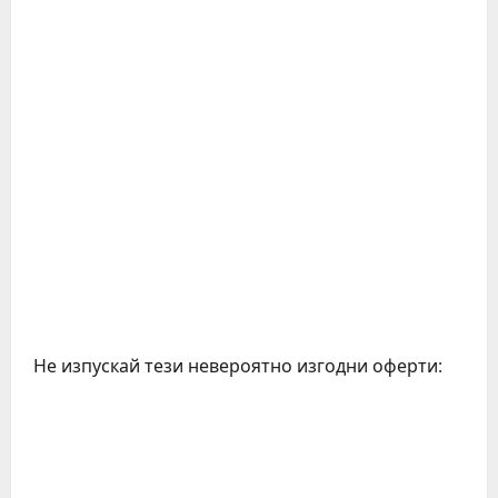
Не изпускай тези невероятно изгодни оферти:
C
o