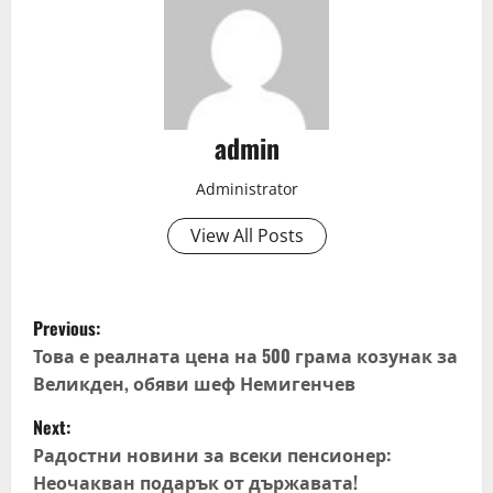
admin
Administrator
View All Posts
P
Previous:
o
Това е реалната цена на 500 грама козунак за
Великден, обяви шеф Немигенчев
s
Next:
t
Радостни новини за всеки пенсионер:
Неочакван подарък от държавата!