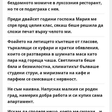
бездомното момиче в луксозния ресторант,
но те се подиграха с нея.
Преди двайсет години госпожа Мария ме
спря пред целия клас, сякаш беше решила да
сложи печат върху челото ми.
Фоайето на летището кънтеше от гласове,
търкалящи се куфари и кратки обявления,
които се разтваряха в шумната маса като
пара над гореща чаша. Светлината беше
бяла и безмилостна, климатикът бълваше
студени струи, а миризмата на кафе и
парфюм се смесваше с нервност.
Не съм наивна. Напуснах малкия си роден
град, намерих добра работа и си купих сама
апартамент.
Искам да споделя нещо, което ме смрази… и