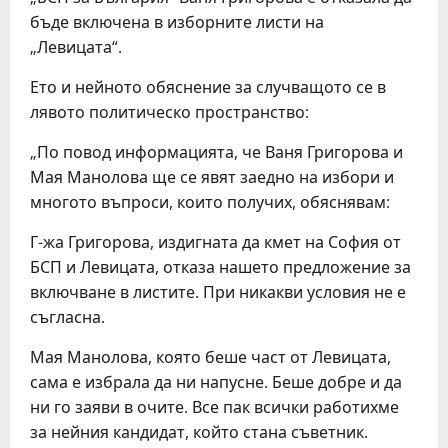
бъде включена в изборните листи на
„Левицата“.
Ето и нейното обяснение за случващото се в
лявото политическо пространство:
„По повод информацията, че Ваня Григорова и
Мая Манолова ще се явят заедно на избори и
многото въпроси, които получих, обяснявам:
Г-жа Григорова, издигната да кмет на София от
БСП и Левицата, отказа нашето предложение за
включване в листите. При никакви условия не е
съгласна.
Мая Манолова, която беше част от Левицата,
сама е избрала да ни напусне. Беше добре и да
ни го заяви в очите. Все пак всички работихме
за нейния кандидат, който стана съветник.