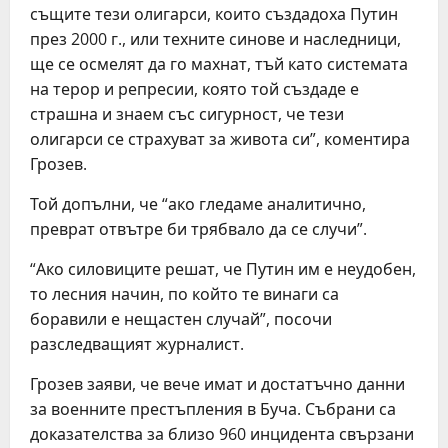
същите тези олигарси, които създадоха Путин
през 2000 г., или техните синове и наследници,
ще се осмелят да го махнат, тъй като системата
на терор и репресии, която той създаде е
страшна и знаем със сигурност, че тези
олигарси се страхуват за живота си”, коментира
Грозев.
Той допълни, че “ако гледаме аналитично,
преврат отвътре би трябвало да се случи”.
“Ако силовиците решат, че Путин им е неудобен,
то лесния начин, по който те винаги са
боравили е нещастен случай”, посочи
разследващият журналист.
Грозев заяви, че вече имат и достатъчно данни
за военните престъпления в Буча. Събрани са
доказателства за близо 960 инцидента свързани