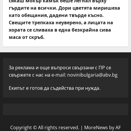
сякаш мокър камък беше легнал върху
гърдите на всички. Дори цветята миришеха
като обещания, дадени твърде късно.
Свещите трепкаха неуверено, а лицата на
хората се сливаха в една безкрайна сива
маса от скръб.
За реклама и още въпроси свързани с ПР се
свържете с нас на e-mail:
novinibulgaria@abv.bg
Екипът е готов да съдейства при нужда.
Copyright © All rights reserved.
|
MoreNews
by AF