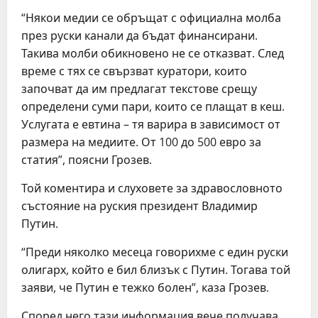
“Някои медии се обръщат с официална молба
през руски канали да бъдат финансирани.
Такива молби обикновено не се отказват. След
време с тях се свързват куратори, които
започват да им предлагат текстове срещу
определени суми пари, които се плащат в кеш.
Услугата е евтина – тя варира в зависимост от
размера на медиите. От 100 до 500 евро за
статия”, поясни Грозев.
Той коментира и слуховете за здравословното
състояние на руския президент Владимир
Путин.
“Преди няколко месеца говорихме с един руски
олигарх, който е бил близък с Путин. Тогава той
заяви, че Путин е тежко болен”, каза Грозев.
Според него тази информация вече получава