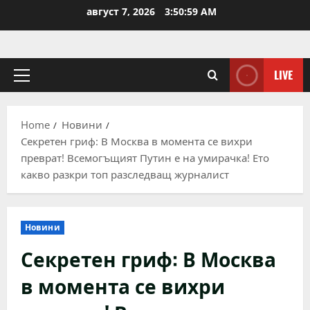
Skip
август 7, 2026
3:50:59 AM
to
content
LIVE
Primary
Menu
Home
Новини
Секретен гриф: В Москва в момента се вихри
преврат! Всемогъщият Путин е на умирачка! Ето
какво разкри топ разследващ журналист
Новини
Секретен гриф: В Москва
в момента се вихри