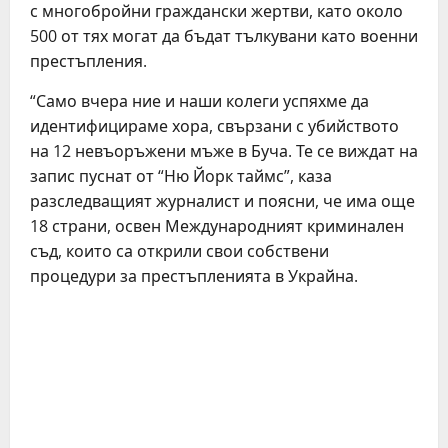
с многобройни граждански жертви, като около
500 от тях могат да бъдат тълкувани като военни
престъпления.
“Само вчера ние и наши колеги успяхме да
идентифицираме хора, свързани с убийството
на 12 невъоръжени мъже в Буча. Те се виждат на
запис пуснат от “Ню Йорк таймс”, каза
разследващият журналист и поясни, че има още
18 страни, освен Международният криминален
съд, които са открили свои собствени
процедури за престъпленията в Украйна.