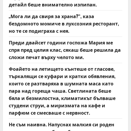
детайл беше внимателно изпипан.
„Мога ли да свиря за храна?“, каза
бездомното момиче в луксозния ресторант,
но те се подиграха с нея.
Преди двайсет години госпожа Мария ме
спря пред целия клас, сякаш беше решила да
сложи печат върху челото ми.
Фоайето на летището кънтеше от гласове,
търкалящи се куфари и кратки обявления,
които се разтваряха в шумната маса като
пара над гореща чаша. Светлината беше
бяла и безмилостна, климатикът бълваше
студени струи, а миризмата на кафе и
парфюм се смесваше с нервност.
Не съм наивна. Напуснах малкия си роден