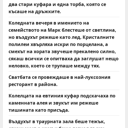
два стари куфара и една торба, която се
късаше на дръжките.
Коледната вечеря в имението на
семейството на Марк блестеше от светлина,
но въздухът режеше като лед. Кристалните
полилеи хвърляха искри по порцелана, а
смехът на хората звучеше прекалено силно,
сякаш всички се опитваха да заглушат нещо
неловко, което се трупаше между тях.
Сватбата се провеждаше в най-луксозния
ресторант в района.
Колелцата на евтиния куфар подскачаха по
каменната алея и звукът им режеше
тишината като присъда.
Въздухът в траурната зала беше тежък,