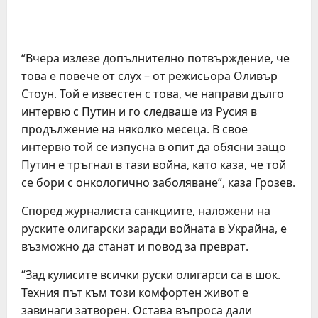
“Вчера излезе допълнително потвърждение, че
това е повече от слух – от режисьора Оливър
Стоун. Той е известен с това, че направи дълго
интервю с Путин и го следваше из Русия в
продължение на няколко месеца. В свое
интервю той се изпусна в опит да обясни защо
Путин е тръгнал в тази война, като каза, че той
се бори с онкологично заболяване”, каза Грозев.
Според журналиста санкциите, наложени на
руските олигарски заради войната в Украйна, е
възможно да станат и повод за преврат.
“Зад кулисите всички руски олигарси са в шок.
Техния път към този комфортен живот е
завинаги затворен. Остава въпроса дали