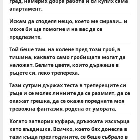
град, намерих добра работа и си купих сама
апартамент.
Искам да споделя нещо, което ме смрази… и
може би ще помогне и на вас да се
предпазите.
Той беше там, на колене пред този гроб, в
тишина, каквато само гробищата могат да
наложат. Белите цветя, които държеше в
ръцете си, леко трепереха.
Тази сутрин държах теста в треперещите си
ръце и се молех линиите да се размият, да се
окажат грешка, да се окаже поредната моя
тревожна фантазия, родена от умората.
Когато затворих куфара, дръжката изскърца
като въздишка. Всичко, което бях донесла в
тази къща през годините, се беше събрало в