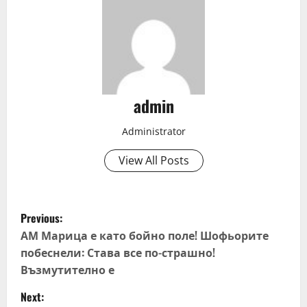
admin
Administrator
View All Posts
P
Previous:
o
АМ Марица е като бойно поле! Шофьорите
побеснели: Става все по-страшно!
s
Възмутително е
t
Next: