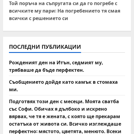
Той поръча на съпругата си да го погребе с
n
всичките му пари: На погребението тя смая
всички с решението си
a
v
i
ПОСЛЕДНИ ПУБЛИКАЦИИ
g
Рожденият ден на Итън, седмият му,
a
трябваше да бъде перфектен.
t
Съобщението дойде като камък в стомаха
ми.
i
Подготвях този ден с месеци. Моята сватба
o
със Софи. Обичах я дълбоко и искрено
вярвах, че тя е жената, с която ще прекарам
n
остатъка от живота си. Всичко изглеждаше
перфектно: мястото, цветята, менюто. Всеки