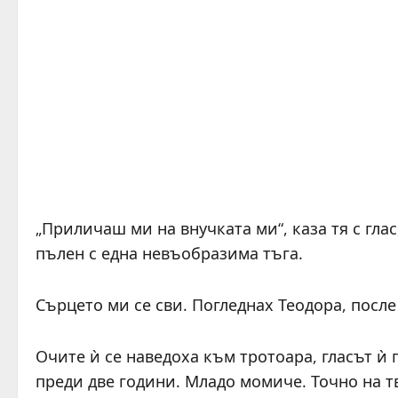
„Приличаш ми на внучката ми“, каза тя с гла
пълен с една невъобразима тъга.
Сърцето ми се сви. Погледнах Теодора, после
Очите ѝ се наведоха към тротоара, гласът ѝ
преди две години. Младо момиче. Точно на т