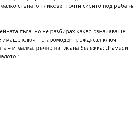
 малко сгънато пликове, почти скрито под ръба н
нейната тъга, но не разбирах какво означаваше
ре имаше ключ – старомоден, ръждясал ключ,
ата – и малка, ръчно написана бележка: „Намери
чалото.“