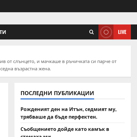
ТИ
LIVE
ив от слънцето, и мачкаше в ръчичката си парче от
седна възрастна жена.
ПОСЛЕДНИ ПУБЛИКАЦИИ
Рожденият ден на Итън, седмият му,
трябваше да бъде перфектен.
Съобщението дойде като камък в
стомаха ми.