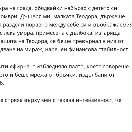
ра на града, обядвайки набързо с детето си.
томври. Дъщеря ми, малката Теодора, държеше
 я раздели поравно между себе си и въображаеми
 с лека умора, примесена с дълбока, изгаряща
бащата на Теодора, се беше превърнал в низ от
едване на мираж, наречен финансова стабилност.
очти ефирна, с избледняло палто, което говореше
цето ѝ беше мрежа от бръчки, издълбани от
б.
се спряха върху мен с такава интензивност, че