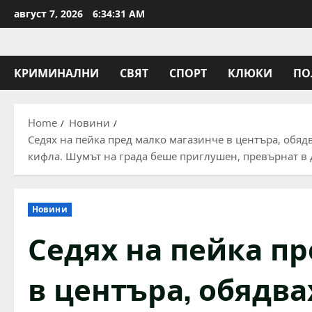
Skip
август 7, 2026
6:34:31 AM
to
content
КРИМИНАЛНИ
СВЯТ
СПОРТ
КЛЮКИ
ПО
Home
Новини
Седях на пейка пред малко магазинче в центъра, обядв
кифла. Шумът на града беше приглушен, превърнат в д
Новини
Седях на пейка п
в центъра, обядвах