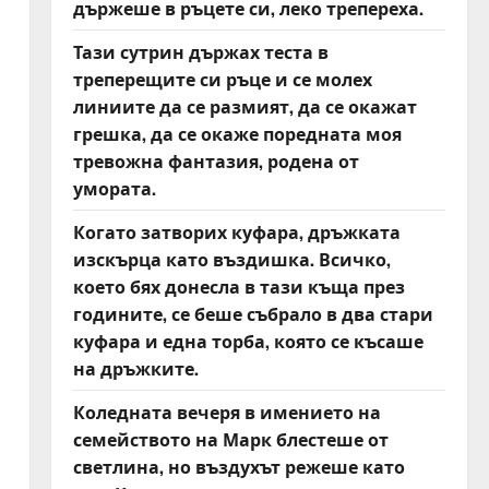
държеше в ръцете си, леко трепереха.
Тази сутрин държах теста в
треперещите си ръце и се молех
линиите да се размият, да се окажат
грешка, да се окаже поредната моя
тревожна фантазия, родена от
умората.
Когато затворих куфара, дръжката
изскърца като въздишка. Всичко,
което бях донесла в тази къща през
годините, се беше събрало в два стари
куфара и една торба, която се късаше
на дръжките.
Коледната вечеря в имението на
семейството на Марк блестеше от
светлина, но въздухът режеше като