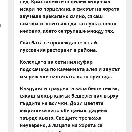
лед. Кристалните полилеи хвърляха
искри по порцелана, а смехът на хората
звучеше прекалено силно, сякаш
всички се опитваха да заглушат нещо
я
неловко, което се трупаше между тях.
Сватбата се провеждаше в най-
луксозния ресторант в района.
Колелцата на евтиния куфар
подскачаха по каменната алея и звукът
им режеше тишината като присъда.
Въздухът в траурната зала беше тежък,
сякаш мокър камък беше легнал върху
гърдите на всички. Дори цветята
миришеха като обещания, дадени
твърде късно. Свещите трепкаха
неуверено, а лицата на хората се