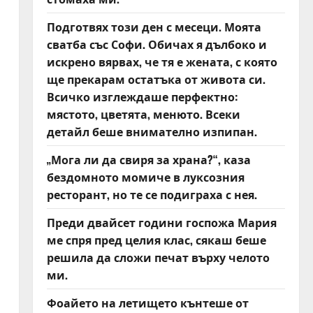
Подготвях този ден с месеци. Моята
сватба със Софи. Обичах я дълбоко и
искрено вярвах, че тя е жената, с която
ще прекарам остатъка от живота си.
Всичко изглеждаше перфектно:
мястото, цветята, менюто. Всеки
детайл беше внимателно изпипан.
„Мога ли да свиря за храна?“, каза
бездомното момиче в луксозния
ресторант, но те се подиграха с нея.
Преди двайсет години госпожа Мария
ме спря пред целия клас, сякаш беше
решила да сложи печат върху челото
ми.
Фоайето на летището кънтеше от