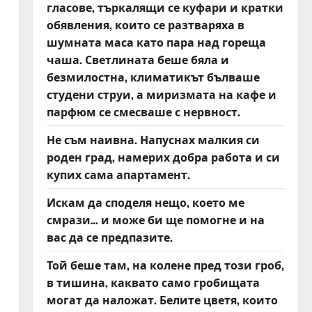
гласове, търкалящи се куфари и кратки
обявления, които се разтваряха в
шумната маса като пара над гореща
чаша. Светлината беше бяла и
безмилостна, климатикът бълваше
студени струи, а миризмата на кафе и
парфюм се смесваше с нервност.
Не съм наивна. Напуснах малкия си
роден град, намерих добра работа и си
купих сама апартамент.
Искам да споделя нещо, което ме
смрази… и може би ще помогне и на
вас да се предпазите.
Той беше там, на колене пред този гроб,
в тишина, каквато само гробищата
могат да наложат. Белите цветя, които