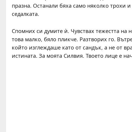
празна. Останали бяха само няколко трохи и
седалката.
Спомних си думите ѝ. Чувствах тежестта на 
това малко, бяло пликче. Разтворих го. Вът
който изглеждаше като от сандък, а не от вр
истината. За моята Силвия. Твоето лице е на