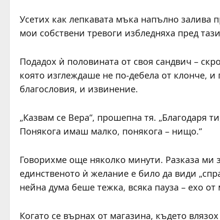
Усетих как лепкавата мъка напълно залива п
мои собствени тревоги избледняха пред тази 
Подадох ѝ половината от своя сандвич – скро
която изглеждаше не по-дебела от клонче, и
благословия, и извинение.
„Казвам се Вера“, прошепна тя. „Благодаря т
Понякога имаш малко, понякога – нищо.“
Говорихме още няколко минути. Разказа ми за
единственото ѝ желание е било да види „спра
нейна дума беше тежка, всяка пауза – ехо от
Когато се върнах от магазина, където влязох