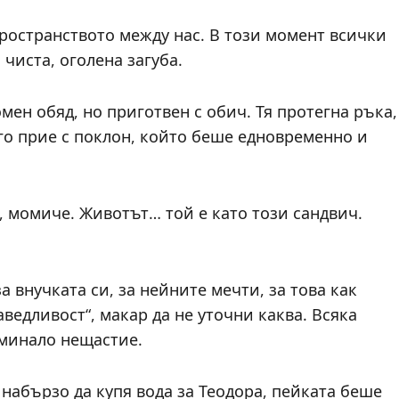
ространството между нас. В този момент всички
чиста, оголена загуба.
мен обяд, но приготвен с обич. Тя протегна ръка,
 го прие с поклон, който беше едновременно и
и, момиче. Животът… той е като този сандвич.
 внучката си, за нейните мечти, за това как
ведливост“, макар да не уточни каква. Всяка
 минало нещастие.
 набързо да купя вода за Теодора, пейката беше