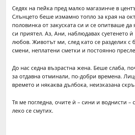
Седях на пейка пред малко магазинче в центъ
Слънцето беше измамно топло за края на ок
половинка от закуската си и се опитваше да
си приятел. Аз, Ани, наблюдавах суетенето ѝ
любов. Животът ми, след като се разделих с 
смени, неплатени сметки и постоянно пресл
До нас седна възрастна жена. Беше слаба, п
за отдавна отминали, по-добри времена. Ли
времето и някаква дълбока, неизказана скръ
Тя ме погледна, очите ѝ – сини и воднисти – 
леко се смутих.