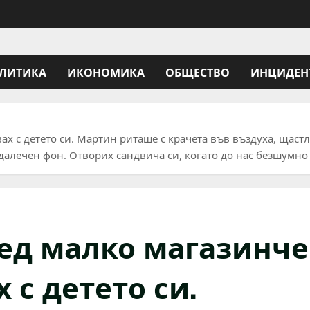
ЛИТИКА
ИКОНОМИКА
ОБЩЕСТВО
ИНЦИДЕН
ах с детето си. Мартин риташе с крачета във въздуха, щастл
алечен фон. Отворих сандвича си, когато до нас безшумно 
ред малко магазинче
 с детето си.