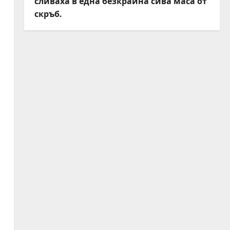
сливаха в една безкрайна сива маса от
скръб.