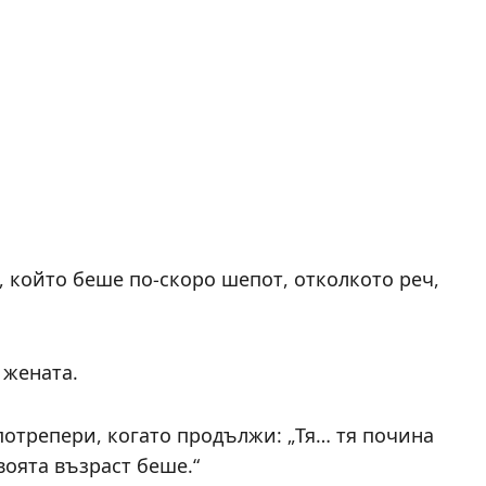
с, който беше по-скоро шепот, отколкото реч,
 жената.
 потрепери, когато продължи: „Тя… тя почина
воята възраст беше.“