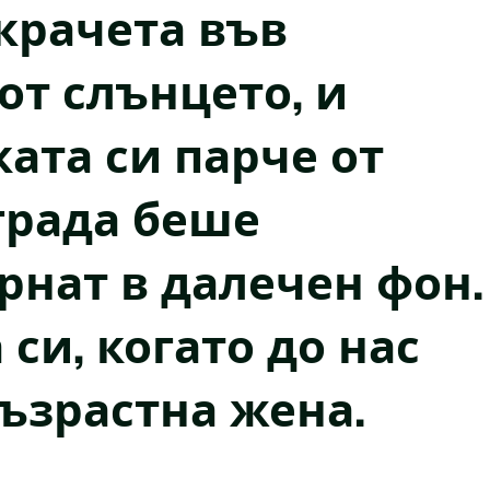
крачета във
от слънцето, и
ата си парче от
града беше
рнат в далечен фон.
си, когато до нас
ъзрастна жена.