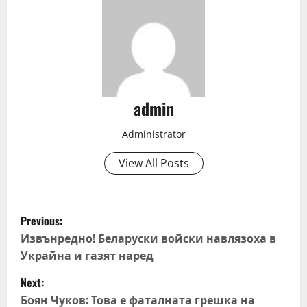
admin
Administrator
View All Posts
P
Previous:
o
Извънредно! Беларуски войски навлязоха в
Украйна и газят наред
s
Next:
t
Боян Чуков: Това е фаталната грешка на