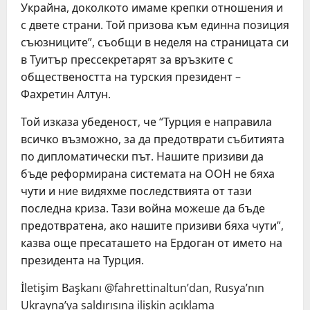
Украйна, доколкото имаме крепки отношения и
с двете страни. Той призова към единна позиция
съюзниците”, съобщи в неделя на страницата си
в Туитър прессекретарят за връзките с
обществеността на турския президент –
Фахретин Алтун.
Той изказа убеденост, че “Турция е направила
всичко възможно, за да предотврати събитията
по дипломатически път. Нашите призиви да
бъде реформирана системата на ООН не бяха
чути и ние видяхме последствията от тази
последна криза. Тази война можеше да бъде
предотвратена, ако нашите призиви бяха чути”,
казва още пресаташето на Ердоган от името на
президента на Турция.
İletişim Başkanı @fahrettinaltun’dan, Rusya’nın
Ukrayna’ya saldırısına ilişkin açıklama