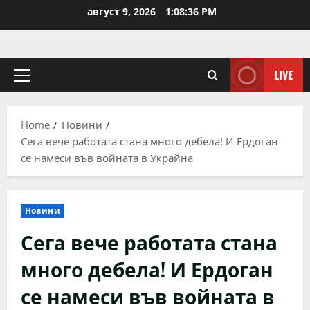
Skip
август 9, 2026
1:08:37 PM
to
content
LIVE
Primary
Menu
Home
Новини
Сега вече работата стана много дебела! И Ердоган
се намеси във войната в Украйна
Новини
Сега вече работата стана
много дебела! И Ердоган
се намеси във войната в