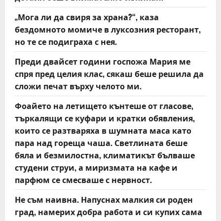
„Мога ли да свиря за храна?“, каза
бездомното момиче в луксозния ресторант,
но те се подиграха с нея.
Преди двайсет години госпожа Мария ме
спря пред целия клас, сякаш беше решила да
сложи печат върху челото ми.
Фоайето на летището кънтеше от гласове,
търкалящи се куфари и кратки обявления,
които се разтваряха в шумната маса като
пара над гореща чаша. Светлината беше
бяла и безмилостна, климатикът бълваше
студени струи, а миризмата на кафе и
парфюм се смесваше с нервност.
Не съм наивна. Напуснах малкия си роден
град, намерих добра работа и си купих сама