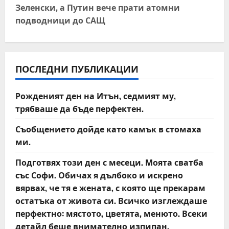
Зеленски, а Путин вече прати атомни
n
подводници до САЩ
a
v
ПОСЛЕДНИ ПУБЛИКАЦИИ
i
Рожденият ден на Итън, седмият му,
g
трябваше да бъде перфектен.
a
Съобщението дойде като камък в стомаха
t
ми.
Подготвях този ден с месеци. Моята сватба
i
със Софи. Обичах я дълбоко и искрено
o
вярвах, че тя е жената, с която ще прекарам
остатъка от живота си. Всичко изглеждаше
n
перфектно: мястото, цветята, менюто. Всеки
детайл беше внимателно изпипан.