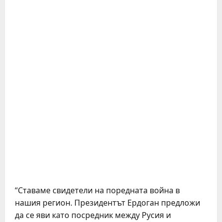
“Ставаме свидетели на поредната война в
нашия регион. Президентът Ердоган предложи
да се яви като посредник между Русия и