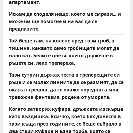
апартамент.
Искам да споделя нещо, което ме смрази… и
може би ще помогне и на вас да се
предпазите.
Той беше там, на колене пред този гроб, в
тишина, каквато само гробищата могат да
наложат. Белите цветя, които държеше в
ръцете си, леко трепереха.
Тази сутрин държах теста в треперещите си
ръце и се молех линиите да се размият, да се
окажат грешка, да се окаже поредната моя
тревожна фантазия, родена от умората.
Когато затворих куфара, дръжката изскърца
като въздишка. Всичко, което бях донесла в
тази къща през годините, се беше събрало в
два стари куфара и една торба, която се