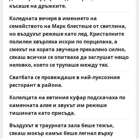
късаше на дръжките.
Коледната вечеря в имението на
семейството на Марк блестеше от светлина,
но въздухът режеше като лед. Кристалните
полилеи хвърляха искри по порцелана, а
смехът на хората звучеше прекалено силно,
сякаш всички се опитваха да заглушат нещо
неловко, което се трупаше между тях.
Сватбата се провеждаше в най-луксозния
ресторант в района.
Колелцата на евтиния куфар подскачаха по
каменната алея и звукът им режеше
тишината като присъда.
Въздухът в траурната зала беше тежък,
сякаш мокър камък беше легнал върху