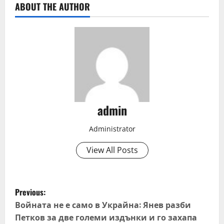
ABOUT THE AUTHOR
admin
Administrator
View All Posts
P
Previous:
o
Войната не е само в Украйна: Янев разби
Петков за две големи издънки и го захапа