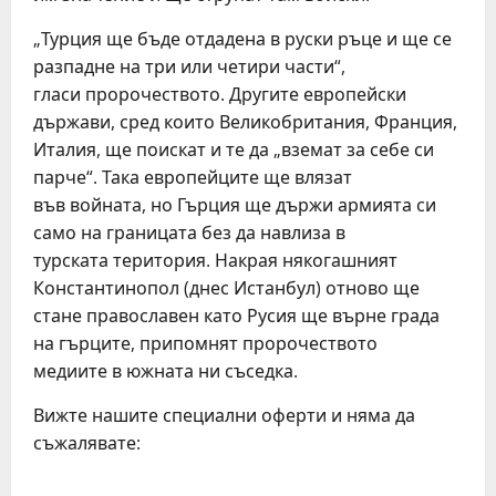
„Турция ще бъде отдадена в руски ръце и ще се
разпадне на три или четири части“,
гласи пророчеството. Другите европейски
държави, сред които Великобритания, Франция,
Италия, ще поискат и те да „вземат за себе си
парче“. Така европейците ще влязат
във войната, но Гърция ще държи армията си
само на границата без да навлиза в
турската територия. Накрая някогашният
Константинопол (днес Истанбул) отново ще
стане православен като Русия ще върне града
на гърците, припомнят пророчеството
медиите в южната ни съседка.
Вижте нашите специални оферти и няма да
съжалявате: