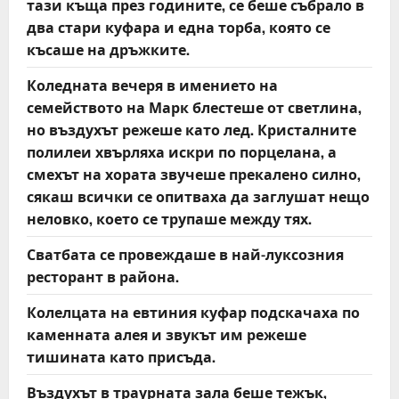
тази къща през годините, се беше събрало в
два стари куфара и една торба, която се
късаше на дръжките.
Коледната вечеря в имението на
семейството на Марк блестеше от светлина,
но въздухът режеше като лед. Кристалните
полилеи хвърляха искри по порцелана, а
смехът на хората звучеше прекалено силно,
сякаш всички се опитваха да заглушат нещо
неловко, което се трупаше между тях.
Сватбата се провеждаше в най-луксозния
ресторант в района.
Колелцата на евтиния куфар подскачаха по
каменната алея и звукът им режеше
тишината като присъда.
Въздухът в траурната зала беше тежък,