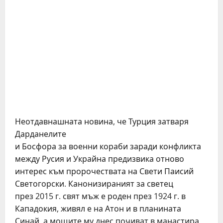
Неотдавнашната новина, че Турция затваря
Дарданелите
и Босфора за военни кораби заради конфликта
между Русия и Украйна предизвика отново
интерес към пророчествата на Свети Паисий
Светогорски. Канонизираният за светец
през 2015 г. свят мъж е роден през 1924 г. в
Кападокия, живял е на Атон и в планината
Синай, а мощите му днес почиват в манастира