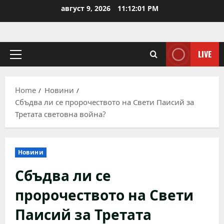
Skip
август 9, 2026
11:12:01 PM
to
content
LIVE
Primary
Menu
Home
Новини
Сбъдва ли се пророчеството на Свети Паисий за
Третата световна война?
Новини
Сбъдва ли се
пророчеството на Свети
Паисий за Третата