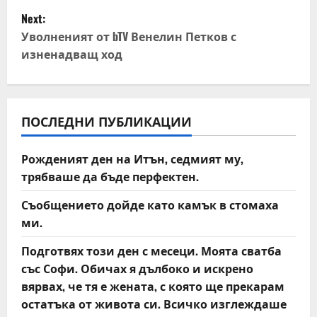
s
Next:
t
Уволненият от bTV Венелин Петков с
изненадващ ход
n
a
v
ПОСЛЕДНИ ПУБЛИКАЦИИ
i
Рожденият ден на Итън, седмият му,
трябваше да бъде перфектен.
g
Съобщението дойде като камък в стомаха
a
ми.
t
Подготвях този ден с месеци. Моята сватба
със Софи. Обичах я дълбоко и искрено
i
вярвах, че тя е жената, с която ще прекарам
o
остатъка от живота си. Всичко изглеждаше