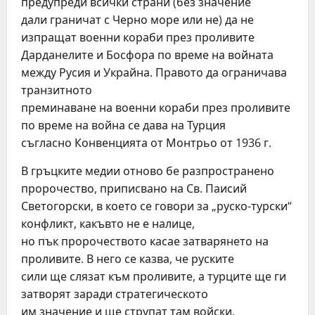
предупреди всички страни (без значение
дали граничат с Черно море или не) да не
изпращат военни кораби през проливите
Дарданелите и Босфора по време на войната
между Русия и Украйна. Правото да ограничава
транзитното
преминаване на военни кораби през проливите
по време на война се дава на Турция
съгласно Конвенцията от Монтрьо от 1936 г.
В гръцките медии отново бе разпространено
пророчество, приписвано на Св. Паисий
Светогорски, в което се говори за „руско-турски“
конфликт, какъвто не е налице,
но пък пророчеството касае затварянето на
проливите. В него се казва, че руските
сили ще слязат към проливите, а турците ще ги
затворят заради стратегическото
им значение и ще струпат там войски.