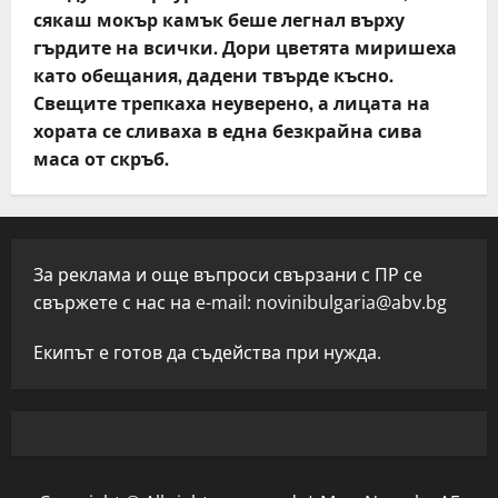
сякаш мокър камък беше легнал върху
гърдите на всички. Дори цветята миришеха
като обещания, дадени твърде късно.
Свещите трепкаха неуверено, а лицата на
хората се сливаха в една безкрайна сива
маса от скръб.
За реклама и още въпроси свързани с ПР се
свържете с нас на e-mail:
novinibulgaria@abv.bg
Екипът е готов да съдейства при нужда.