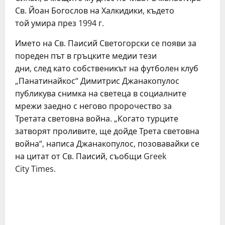
Св. Йоан Богослов на Халкидики, където
той умира през 1994 г.
Името на Св. Паисий Светогорски се появи за
пореден път в гръцките медии тези
дни, след като собственикът на футболен клуб
„Панатинайкос“ Димитрис Джанакопулос
публикува снимка на светеца в социалните
мрежи заедно с негово пророчество за
Третата световна война. „Когато турците
затворят проливите, ще дойде Трета световна
война“, написа Джанакопулос, позовавайки се
на цитат от Св. Паисий, съобщи Greek
City Times.