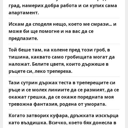
град, намерих добра работа и си купих сама
апартамент.
Искам да споделя нещо, което ме смрази… и
може би ще помогне и на вас да се
предпазите.
Той беше там, на колене пред този гроб, в
тишина, каквато само гробищата могат да
наложат. Белите цветя, които държеше в
ръцете си, леко трепереха.
Тази сутрин държах теста в треперещите си
ръце и се молех линиите да се размият, да се
окажат грешка, да се окаже поредната моя
тревожна фантазия, родена от умората.
Когато затворих куфара, дръжката изскърца
като въздишка. Всичко, което бях донесла в