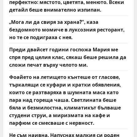
перфектно: мястото, цветята, менюто. Всеки
n
детайл беше внимателно изпипан.
„Мога ли да свиря за храна?“, каза
бездомното момиче в луксозния ресторант,
но те се подиграха с нея.
Преди двайсет години госпожа Мария ме
спря пред целия клас, сякаш беше решила да
сложи печат върху челото ми.
Фоайето на летището кънтеше от гласове,
търкалящи се куфари и кратки обявления,
които се разтваряха в шумната маса като
пара над гореща чаша. Светлината беше
бяла и безмилостна, климатикът бълваше
студени струи, а миризмата на кафе и
парфюм се смесваше с нервност.
Не съм наивна. Напуснах малкия си роден