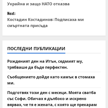
Украйна и защо НАТО отказва
s
Next:
t
Костадин Костадинов: Подписаха ми
смъртната присъда
n
a
v
ПОСЛЕДНИ ПУБЛИКАЦИИ
i
Рожденият ден на Итън, седмият му,
трябваше да бъде перфектен.
g
Съобщението дойде като камък в стомаха
a
ми.
t
Подготвях този ден с месеци. Моята сватба
със Софи. Обичах я дълбоко и искрено
i
вярвах, че тя е жената, с която ще прекарам