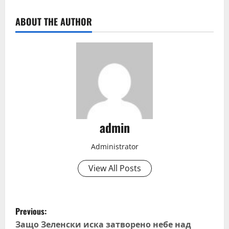
ABOUT THE AUTHOR
admin
Administrator
View All Posts
P
Previous:
o
Защо Зеленски иска затворено небе над