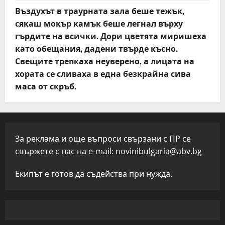
Въздухът в траурната зала беше тежък,
сякаш мокър камък беше легнал върху
гърдите на всички. Дори цветята миришеха
като обещания, дадени твърде късно.
Свещите трепкаха неуверено, а лицата на
хората се сливаха в една безкрайна сива
маса от скръб.
За реклама и още въпроси свързани с ПР се
свържете с нас на e-mail:
novinibulgaria@abv.bg
Екипът е готов да съдейства при нужда.