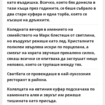
като въздишка. Всичко, което бях донесла в
тази къща през годините, се беше събрало в
два стари куфара и една торба, която се
късаше на дръжките.
Коледната вечеря в имението на
семейството на Марк блестеше от светлина,
но въздухът режеше като лед. Кристалните
полилеи хвърляха искри по порцелана, а
смехът на хората звучеше прекалено силно,
сякаш всички се опитваха да заглушат нещо
неловко, което се трупаше между тях.
Сватбата се провеждаше в най-луксозния
ресторант в района.
Колелцата на евтиния куфар подскачаха по
каменната алея и звукът им режеше
тишината като присъда.