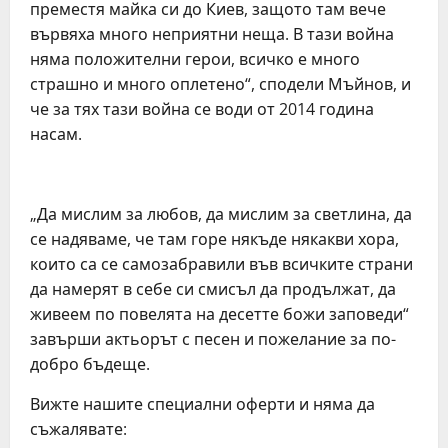
преместя майка си до Киев, защото там вече
вървяха много неприятни неща. В тази война
няма положителни герои, всичко е много
страшно и много оплетено“, сподели Мъйнов, и
че за тях тази война се води от 2014 година
насам.
„Да мислим за любов, да мислим за светлина, да
се надяваме, че там горе някъде някакви хора,
които са се самозабравили във всичките страни
да намерят в себе си смисъл да продължат, да
живеем по повелята на десетте божи заповеди“
завърши актьорът с песен и пожелание за по-
добро бъдеще.
Вижте нашите специални оферти и няма да
съжалявате: