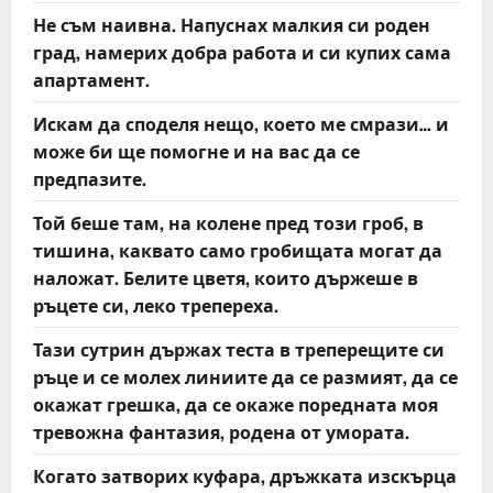
Не съм наивна. Напуснах малкия си роден
град, намерих добра работа и си купих сама
апартамент.
Искам да споделя нещо, което ме смрази… и
може би ще помогне и на вас да се
предпазите.
Той беше там, на колене пред този гроб, в
тишина, каквато само гробищата могат да
наложат. Белите цветя, които държеше в
ръцете си, леко трепереха.
Тази сутрин държах теста в треперещите си
ръце и се молех линиите да се размият, да се
окажат грешка, да се окаже поредната моя
тревожна фантазия, родена от умората.
Когато затворих куфара, дръжката изскърца