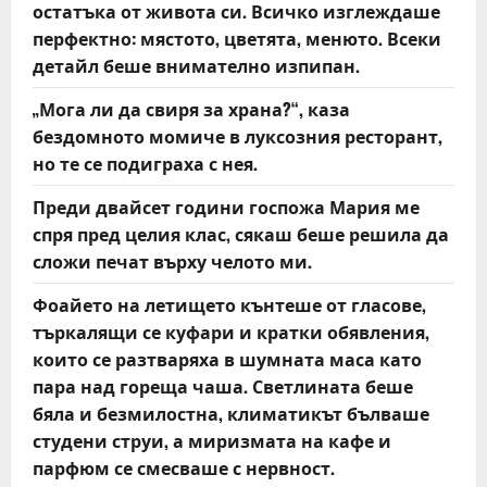
o
остатъка от живота си. Всичко изглеждаше
перфектно: мястото, цветята, менюто. Всеки
n
детайл беше внимателно изпипан.
„Мога ли да свиря за храна?“, каза
бездомното момиче в луксозния ресторант,
но те се подиграха с нея.
Преди двайсет години госпожа Мария ме
спря пред целия клас, сякаш беше решила да
сложи печат върху челото ми.
Фоайето на летището кънтеше от гласове,
търкалящи се куфари и кратки обявления,
които се разтваряха в шумната маса като
пара над гореща чаша. Светлината беше
бяла и безмилостна, климатикът бълваше
студени струи, а миризмата на кафе и
парфюм се смесваше с нервност.