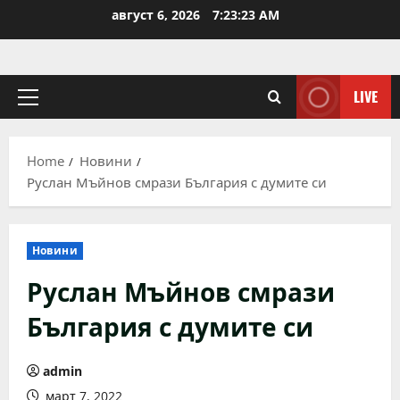
Skip
август 6, 2026
7:23:23 AM
to
content
LIVE
Primary
Menu
Home
Новини
Руслан Мъйнов смрази България с думите си
Новини
Руслан Мъйнов смрази
България с думите си
admin
март 7, 2022