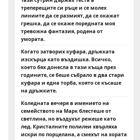
треперещите си ръце и се молех
линиите да се размият, да се окажат
грешка, да се окаже поредната моя
тревожна фантазия, родена от
умората.
Когато затворих куфара, дръжката
изскърца като въздишка. Всичко,
което бях донесла в тази къща през
годините, се беше събрало в два стари
куфара и една торба, която се късаше
на дръжките.
Коледната вечеря в имението на
семейството на Марк блестеше от
светлина, но въздухът режеше като
лед. Кристалните полилеи хвърляха
искри по порцелана, а смехът на хората