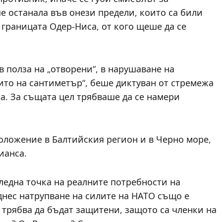
е останала във онези предели, които са били
 границата Одер-Ниса, от кого щеше да се
в полза на „отворени“, в нарушаване на
ито на сантиметър“, беше диктуван от стремежа
а. За същата цел трябваше да се намери
оложение в Балтийския регион и в Черно море,
ианса.
гледна точка на реалните потребности на
днес натрупване на силите на НАТО също е
 трябва да бъдат защитени, защото са членки на