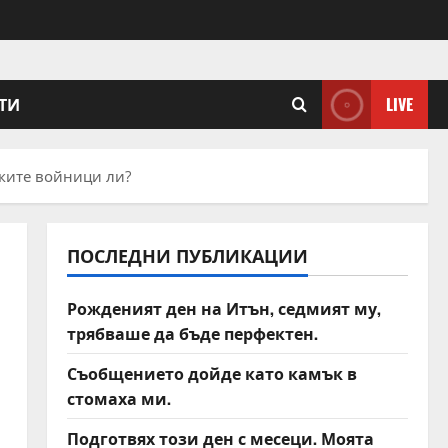
ТИ
LIVE
ските войници ли?
ПОСЛЕДНИ ПУБЛИКАЦИИ
Рожденият ден на Итън, седмият му,
трябваше да бъде перфектен.
Съобщението дойде като камък в
стомаха ми.
Подготвях този ден с месеци. Моята