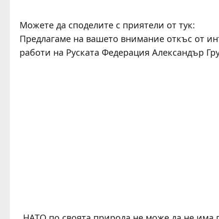
Можете да споделите с приятели от тук:
Предлагаме на вашето внимание откъс от и
работи на Руската Федерация Александър Груш
„НАТО по своята природа не може да не има 