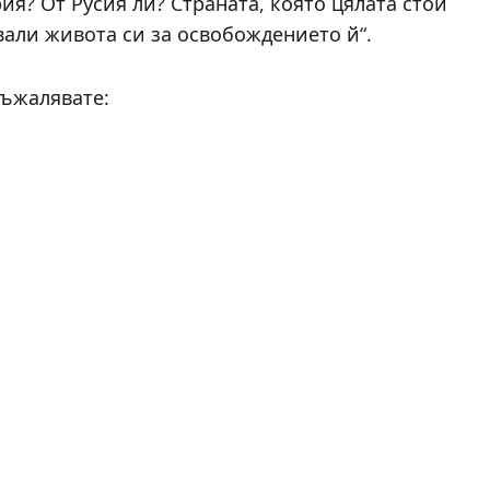
ия? От Русия ли? Страната, която цялата стои
вали живота си за освобождението й“.
съжалявате: