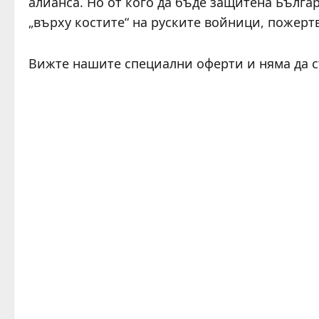
алианса. Но от кого да бъде защитена Българ
„върху костите“ на руските войници, пожерт
Вижте нашите специални оферти и няма да 