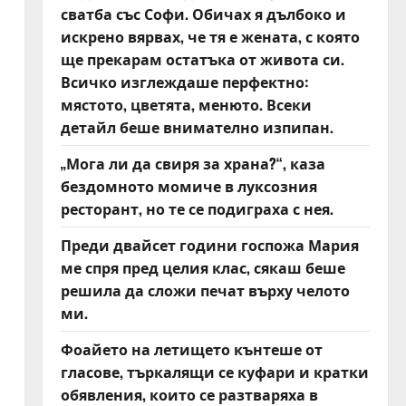
сватба със Софи. Обичах я дълбоко и
искрено вярвах, че тя е жената, с която
ще прекарам остатъка от живота си.
Всичко изглеждаше перфектно:
мястото, цветята, менюто. Всеки
детайл беше внимателно изпипан.
„Мога ли да свиря за храна?“, каза
бездомното момиче в луксозния
ресторант, но те се подиграха с нея.
Преди двайсет години госпожа Мария
ме спря пред целия клас, сякаш беше
решила да сложи печат върху челото
ми.
Фоайето на летището кънтеше от
гласове, търкалящи се куфари и кратки
обявления, които се разтваряха в