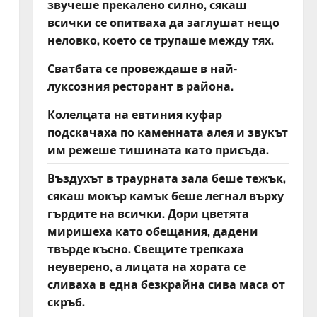
звучеше прекалено силно, сякаш
всички се опитваха да заглушат нещо
неловко, което се трупаше между тях.
Сватбата се провеждаше в най-
луксозния ресторант в района.
Колелцата на евтиния куфар
подскачаха по каменната алея и звукът
им режеше тишината като присъда.
Въздухът в траурната зала беше тежък,
сякаш мокър камък беше легнал върху
гърдите на всички. Дори цветята
миришеха като обещания, дадени
твърде късно. Свещите трепкаха
неуверено, а лицата на хората се
сливаха в една безкрайна сива маса от
скръб.