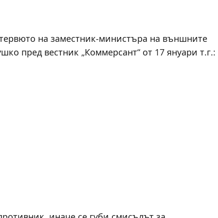
нтервюто на заместник-министъра на външните
ко пред вестник „Коммерсант“ от 17 януари т.г.:
противник, иначе се губи смисълът за