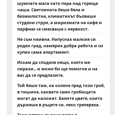
шумната маса като пара над гореща
чаша. Светлината беше бяла и
безмилостна, климатикът бълваше
студени струи, а миризмата на кафе и
парфюм се смесваше с нервност.
Не съм наивна. Напуснах малкия си
роден град, намерих добра работа и си
купих сама апартамент.
Искам да споделя нещо, което ме
смрази… и може би ще помогне и на
вас да се предпазите.
Той беше там, на колене пред този гроб,
в тишина, каквато само гробищата
могат да наложат. Белите цветя, които
държеше в ръцете си, леко трепереха.
Тази сутрин държах теста в