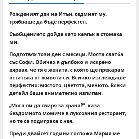
v
i
Рожденият ден на Итън, седмият му,
трябваше да бъде перфектен.
g
Съобщението дойде като камък в стомаха
a
ми.
t
Подготвях този ден с месеци. Моята сватба
със Софи. Обичах я дълбоко и искрено
i
вярвах, че тя е жената, с която ще прекарам
o
остатъка от живота си. Всичко изглеждаше
перфектно: мястото, цветята, менюто. Всеки
n
детайл беше внимателно изпипан.
„Мога ли да свиря за храна?“, каза
бездомното момиче в луксозния ресторант,
но те се подиграха с нея.
Преди двайсет години госпожа Мария ме