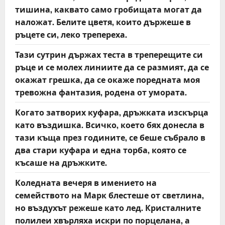
тишина, каквато само гробищата могат да
наложат. Белите цветя, които държеше в
ръцете си, леко трепереха.
Тази сутрин държах теста в треперещите си
ръце и се молех линиите да се размият, да се
окажат грешка, да се окаже поредната моя
тревожна фантазия, родена от умората.
Когато затворих куфара, дръжката изскърца
като въздишка. Всичко, което бях донесла в
тази къща през годините, се беше събрало в
два стари куфара и една торба, която се
късаше на дръжките.
Коледната вечеря в имението на
семейството на Марк блестеше от светлина,
но въздухът режеше като лед. Кристалните
полилеи хвърляха искри по порцелана, а