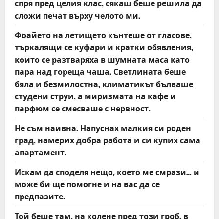
спря пред целия клас, сякаш беше решила да
сложи печат върху челото ми.
Фоайето на летището кънтеше от гласове,
търкалящи се куфари и кратки обявления,
които се разтваряха в шумната маса като
пара над гореща чаша. Светлината беше
бяла и безмилостна, климатикът бълваше
студени струи, а миризмата на кафе и
парфюм се смесваше с нервност.
Не съм наивна. Напуснах малкия си роден
град, намерих добра работа и си купих сама
апартамент.
Искам да споделя нещо, което ме смрази… и
може би ще помогне и на вас да се
предпазите.
Той беше там, на колене пред този гроб, в