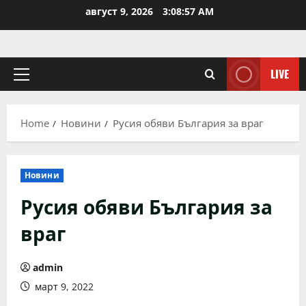
Skip
август 9, 2026
3:08:57 AM
to
content
LIVE
Primary
Menu
Home
Новини
Русия обяви България за враг
Новини
Русия обяви България за
враг
admin
март 9, 2022