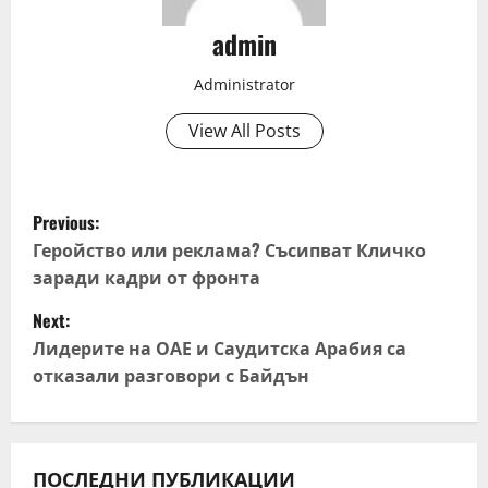
admin
Administrator
View All Posts
P
Previous:
o
Геройство или реклама? Съсипват Кличко
заради кадри от фронта
s
Next:
t
Лидерите на ОАЕ и Саудитска Арабия са
отказали разговори с Байдън
n
a
ПОСЛЕДНИ ПУБЛИКАЦИИ