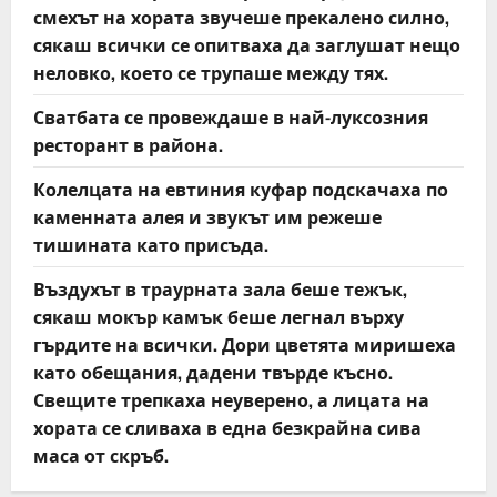
смехът на хората звучеше прекалено силно,
сякаш всички се опитваха да заглушат нещо
неловко, което се трупаше между тях.
Сватбата се провеждаше в най-луксозния
ресторант в района.
Колелцата на евтиния куфар подскачаха по
каменната алея и звукът им режеше
тишината като присъда.
Въздухът в траурната зала беше тежък,
сякаш мокър камък беше легнал върху
гърдите на всички. Дори цветята миришеха
като обещания, дадени твърде късно.
Свещите трепкаха неуверено, а лицата на
хората се сливаха в една безкрайна сива
маса от скръб.