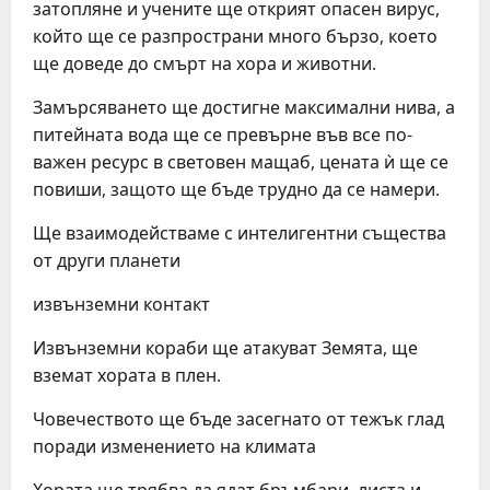
затопляне и учените ще открият опасен вирус,
който ще се разпространи много бързо, което
ще доведе до смърт на хора и животни.
Замърсяването ще достигне максимални нива, а
питейната вода ще се превърне във все по-
важен ресурс в световен мащаб, цената ѝ ще се
повиши, защото ще бъде трудно да се намери.
Ще взаимодействаме с интелигентни същества
от други планети
извънземни контакт
Извънземни кораби ще атакуват Земята, ще
вземат хората в плен.
Човечеството ще бъде засегнато от тежък глад
поради изменението на климата