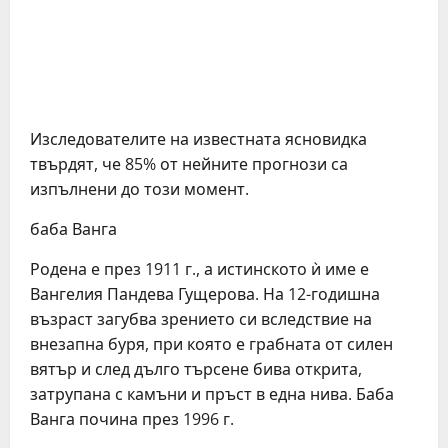
Изследователите на известната ясновидка
твърдят, че 85% от нейните прогнози са
изпълнени до този момент.
баба Ванга
Родена е през 1911 г., а истинското ѝ име е
Вангелия Пандева Гущерова. На 12-годишна
възраст загубва зрението си вследствие на
внезапна буря, при която е грабната от силен
вятър и след дълго търсене бива открита,
затрупана с камъни и пръст в една нива. Баба
Ванга почина през 1996 г.