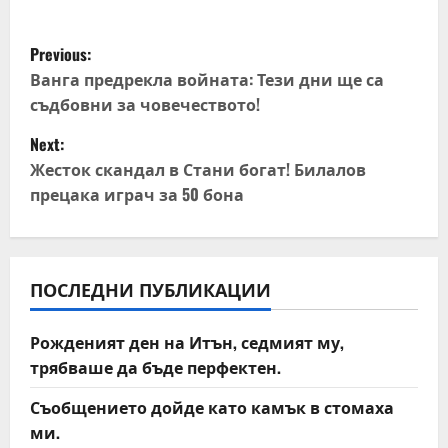
P
Previous:
o
Ванга предрекла войната: Тези дни ще са
съдбовни за човечеството!
s
Next:
t
Жесток скандал в Стани богат! Билалов
прецака играч за 50 бона
n
a
v
ПОСЛЕДНИ ПУБЛИКАЦИИ
i
Рожденият ден на Итън, седмият му,
трябваше да бъде перфектен.
g
Съобщението дойде като камък в стомаха
a
ми.