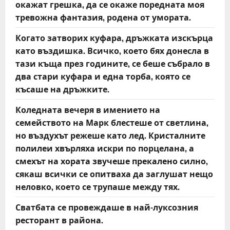
окажат грешка, да се окаже поредната моя
тревожна фантазия, родена от умората.
Когато затворих куфара, дръжката изскърца
като въздишка. Всичко, което бях донесла в
тази къща през годините, се беше събрало в
два стари куфара и една торба, която се
късаше на дръжките.
Коледната вечеря в имението на
семейството на Марк блестеше от светлина,
но въздухът режеше като лед. Кристалните
полилеи хвърляха искри по порцелана, а
смехът на хората звучеше прекалено силно,
сякаш всички се опитваха да заглушат нещо
неловко, което се трупаше между тях.
Сватбата се провеждаше в най-луксозния
ресторант в района.