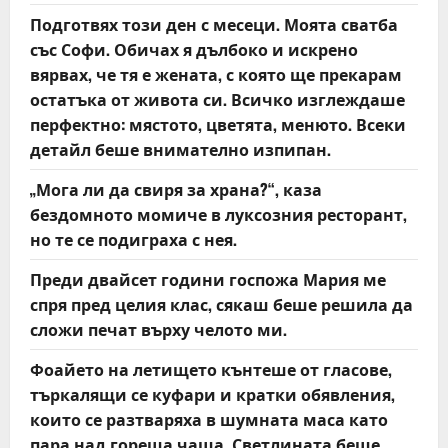
t
Подготвях този ден с месеци. Моята сватба
със Софи. Обичах я дълбоко и искрено
i
вярвах, че тя е жената, с която ще прекарам
o
остатъка от живота си. Всичко изглеждаше
перфектно: мястото, цветята, менюто. Всеки
n
детайл беше внимателно изпипан.
„Мога ли да свиря за храна?“, каза
бездомното момиче в луксозния ресторант,
но те се подиграха с нея.
Преди двайсет години госпожа Мария ме
спря пред целия клас, сякаш беше решила да
сложи печат върху челото ми.
Фоайето на летището кънтеше от гласове,
търкалящи се куфари и кратки обявления,
които се разтваряха в шумната маса като
пара над гореща чаша. Светлината беше