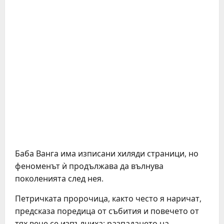
Баба Ванга има изписани хиляди страници, но
феноменът ѝ продължава да вълнува
поколенията след нея.
Петричката пророчица, както често я наричат,
предсказа поредица от събития и повечето от
тях вече се изпълниха: разпадането на