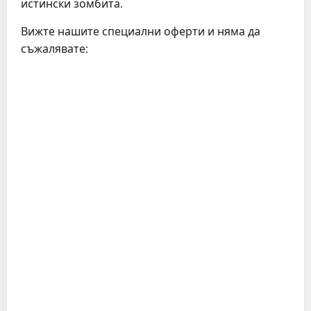
истински зомбита.
Вижте нашите специални оферти и няма да
съжалявате:
C
o
n
t
i
n
u
e