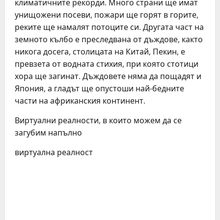
климатичните рекорди. Много страни ще имат
унищожени посеви, пожари ще горят в горите,
реките ще намалят потоците си. Другата част на
земното кълбо е преследвана от дъждове, както
никога досега, столицата на Китай, Пекин, е
превзета от водната стихия, при която стотици
хора ще загинат. Дъждовете няма да пощадят и
Япония, а гладът ще опустоши най-бедните
части на африканския континент.
Виртуални реалности, в които можем да се
загубим напълно
виртуална реалност