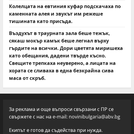
Колелцата на евтиния куфар подскачаха по
каменната алея и звукът им режеше
тишината като присъда.
Въздухът в траурната зала беше тежък,
сякаш мокър камък беше легнал върху
гърдите на всички. Дори цветята миришеха
като обещания, дадени твърде късно.
Свещите трепкаха неуверено, а лицата на
хората се сливаха в една безкрайна сива
маса от скръб.
За реклама и още въпроси свързани с ПР се
свържете с нас на e-mail:
novinibulgaria@abv.bg
Екипът е готов да съдейства при нужда.