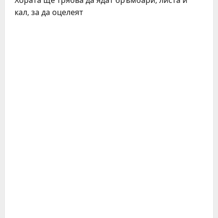
Хората ще трябва да ядат бръмбари, листа и
кал, за да оцелеят