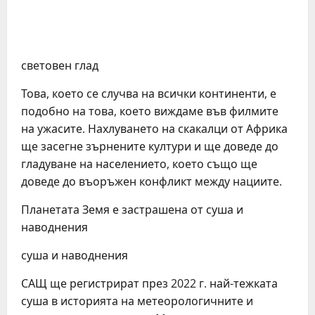
световен глад
Това, което се случва на всички континенти, е
подобно на това, което виждаме във филмите
на ужасите. Нахлуването на скакалци от Африка
ще засегне зърнените култури и ще доведе до
гладуване на населението, което също ще
доведе до въоръжен конфликт между нациите.
Планетата Земя е застрашена от суша и
наводнения
суша и наводнения
САЩ ще регистрират през 2022 г. най-тежката
суша в историята на метеорологичните и