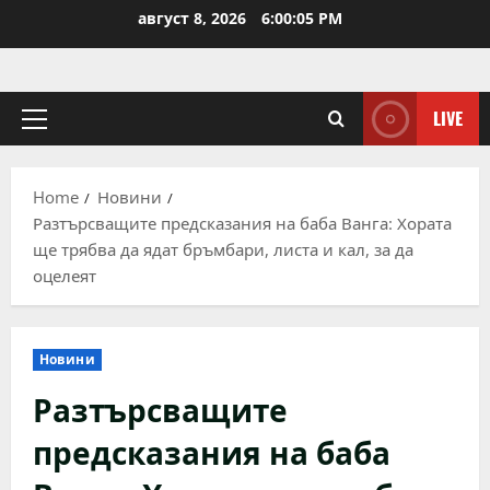
Skip
август 8, 2026
6:00:06 PM
to
content
LIVE
Primary
Menu
Home
Новини
Разтърсващите предсказания на баба Ванга: Хората
ще трябва да ядат бръмбари, листа и кал, за да
оцелеят
Новини
Разтърсващите
предсказания на баба