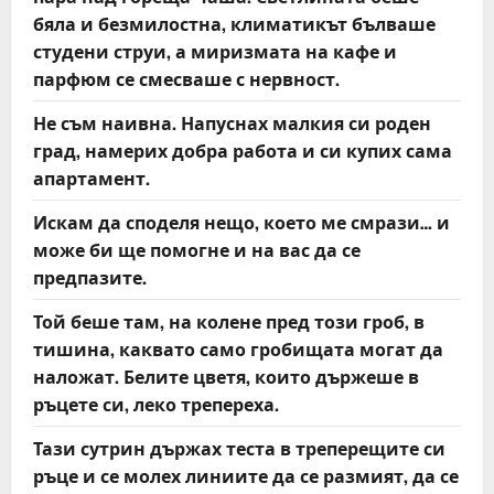
бяла и безмилостна, климатикът бълваше
студени струи, а миризмата на кафе и
парфюм се смесваше с нервност.
Не съм наивна. Напуснах малкия си роден
град, намерих добра работа и си купих сама
апартамент.
Искам да споделя нещо, което ме смрази… и
може би ще помогне и на вас да се
предпазите.
Той беше там, на колене пред този гроб, в
тишина, каквато само гробищата могат да
наложат. Белите цветя, които държеше в
ръцете си, леко трепереха.
Тази сутрин държах теста в треперещите си
ръце и се молех линиите да се размият, да се