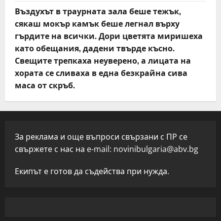
Въздухът в траурната зала беше тежък,
сякаш мокър камък беше легнал върху
гърдите на всички. Дори цветята миришеха
като обещания, дадени твърде късно.
Свещите трепкаха неуверено, а лицата на
хората се сливаха в една безкрайна сива
маса от скръб.
За реклама и още въпроси свързани с ПР се
свържете с нас на e-mail:
novinibulgaria@abv.bg
Екипът е готов да съдейства при нужда.