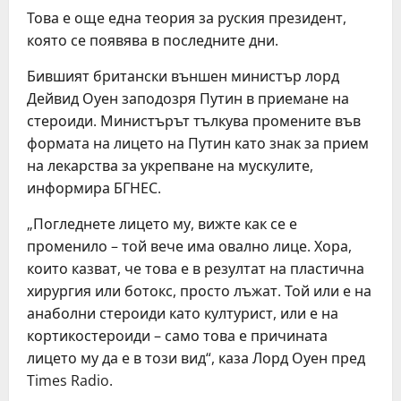
Това е още една теория за руския президент,
която се появява в последните дни.
Бившият британски външен министър лорд
Дейвид Оуен заподозря Путин в приемане на
стероиди. Министърът тълкува промените във
формата на лицето на Путин като знак за прием
на лекарства за укрепване на мускулите,
информира БГНЕС.
„Погледнете лицето му, вижте как се е
променило – той вече има овално лице. Хора,
които казват, че това е в резултат на пластична
хирургия или ботокс, просто лъжат. Той или е на
анаболни стероиди като културист, или е на
кортикостероиди – само това е причината
лицето му да е в този вид“, каза Лорд Оуен пред
Times Radio.