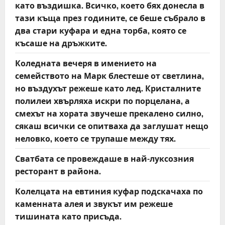
като въздишка. Всичко, което бях донесла в
тази къща през годините, се беше събрало в
два стари куфара и една торба, която се
късаше на дръжките.
Коледната вечеря в имението на
семейството на Марк блестеше от светлина,
но въздухът режеше като лед. Кристалните
полилеи хвърляха искри по порцелана, а
смехът на хората звучеше прекалено силно,
сякаш всички се опитваха да заглушат нещо
неловко, което се трупаше между тях.
Сватбата се провеждаше в най-луксозния
ресторант в района.
Колелцата на евтиния куфар подскачаха по
каменната алея и звукът им режеше
тишината като присъда.