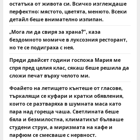
остатъка от живота си. Всичко изглеждаше
o
перфектно: мястото, цветята, менюто. Всеки
детайл беше внимателно изпипан.
n
„Мога ли да свиря за храна?“, каза
бездомното момиче в луксозния ресторант,
но те се подиграха с нея.
Преди двайсет години госпожа Мария ме
спря пред целия клас, сякаш беше решила да
сложи печат върху челото ми.
Фоайето на летището кънтеше от гласове,
търкалящи се куфари и кратки обявления,
които се разтваряха в шумната маса като
пара над гореща чаша. Светлината беше
бяла и безмилостна, климатикът бълваше
студени струи, а миризмата на кафе и
парфюм се смесваше с нервност.