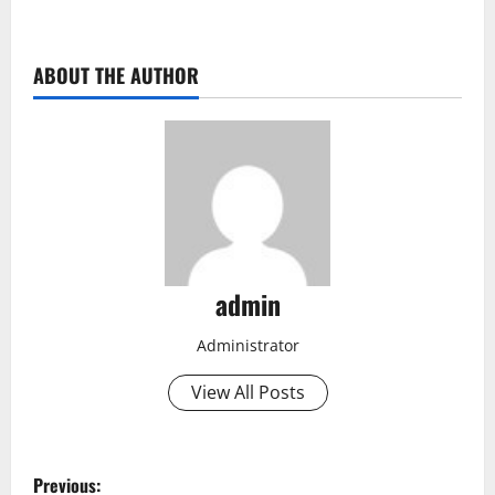
ABOUT THE AUTHOR
admin
Administrator
View All Posts
P
Previous: