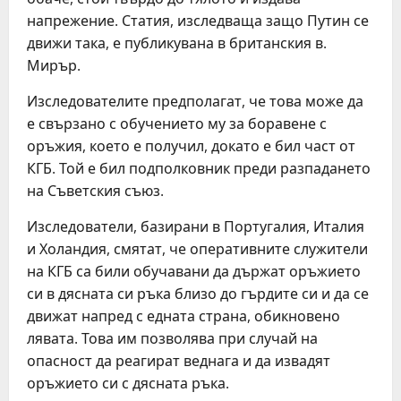
напрежение. Статия, изследваща защо Путин се
движи така, е публикувана в британския в.
Мирър.
Изследователите предполагат, че това може да
е свързано с обучението му за боравене с
оръжия, което е получил, докато е бил част от
КГБ. Той е бил подполковник преди разпадането
на Съветския съюз.
Изследователи, базирани в Португалия, Италия
и Холандия, смятат, че оперативните служители
на КГБ са били обучавани да държат оръжието
си в дясната си ръка близо до гърдите си и да се
движат напред с едната страна, обикновено
лявата. Това им позволява при случай на
опасност да реагират веднага и да извадят
оръжието си с дясната ръка.