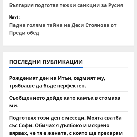
o
България подготвя тежки санкции за Русия
Next:
s
Падна голяма тайна на Деси Стоянова от
t
Преди обед
n
a
ПОСЛЕДНИ ПУБЛИКАЦИИ
v
Рожденият ден на Итън, седмият му,
i
трябваше да бъде перфектен.
g
Съобщението дойде като камък в стомаха
ми.
a
Подготвях този ден с месеци. Моята сватба
t
със Софи. Обичах я дълбоко и искрено
вярвах, че тя е жената, с която ще прекарам
i