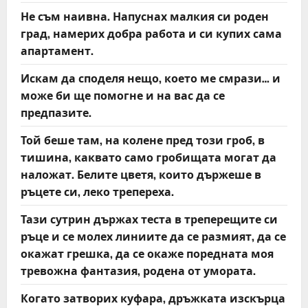
Не съм наивна. Напуснах малкия си роден
град, намерих добра работа и си купих сама
апартамент.
Искам да споделя нещо, което ме смрази… и
може би ще помогне и на вас да се
предпазите.
Той беше там, на колене пред този гроб, в
тишина, каквато само гробищата могат да
наложат. Белите цветя, които държеше в
ръцете си, леко трепереха.
Тази сутрин държах теста в треперещите си
ръце и се молех линиите да се размият, да се
окажат грешка, да се окаже поредната моя
тревожна фантазия, родена от умората.
Когато затворих куфара, дръжката изскърца