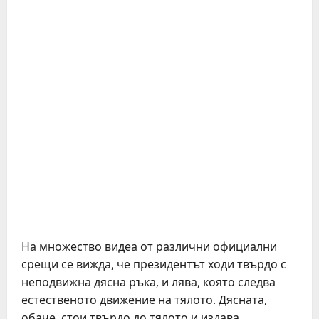
На множество видеа от различни официални
срещи се вижда, че президентът ходи твърдо с
неподвижна дясна ръка, и лява, която следва
естественото движение на тялото. Дясната,
обаче, стои твърдо до тялото и издава