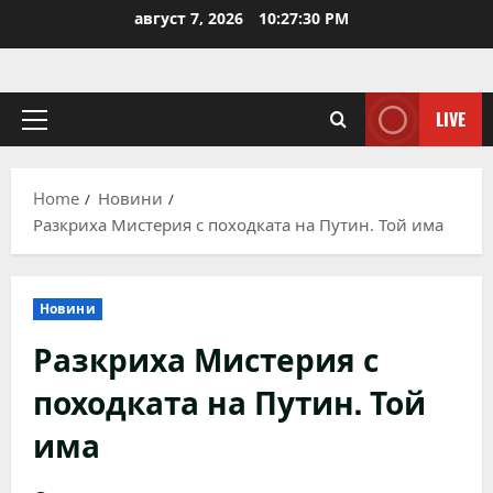
Skip
август 7, 2026
10:27:31 PM
to
content
LIVE
Primary
Menu
Home
Новини
Разкриха Мистерия с походката на Путин. Той има
Новини
Разкриха Мистерия с
походката на Путин. Той
има