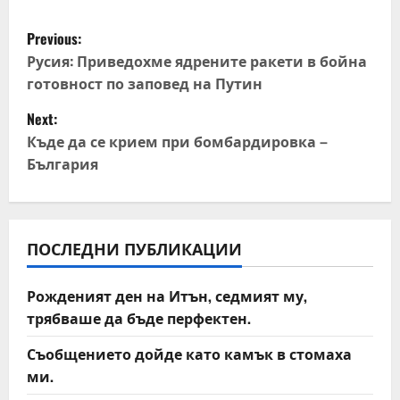
P
Previous:
o
Русия: Приведохме ядрените ракети в бойна
готовност по заповед на Путин
s
Next:
t
Къде да се крием при бомбардировка –
България
n
a
v
ПОСЛЕДНИ ПУБЛИКАЦИИ
i
Рожденият ден на Итън, седмият му,
трябваше да бъде перфектен.
g
Съобщението дойде като камък в стомаха
a
ми.