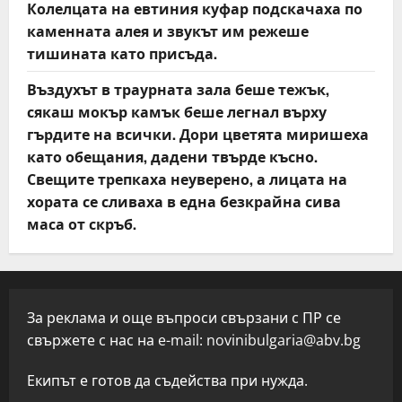
Колелцата на евтиния куфар подскачаха по
каменната алея и звукът им режеше
тишината като присъда.
Въздухът в траурната зала беше тежък,
сякаш мокър камък беше легнал върху
гърдите на всички. Дори цветята миришеха
като обещания, дадени твърде късно.
Свещите трепкаха неуверено, а лицата на
хората се сливаха в една безкрайна сива
маса от скръб.
За реклама и още въпроси свързани с ПР се
свържете с нас на e-mail:
novinibulgaria@abv.bg
Екипът е готов да съдейства при нужда.