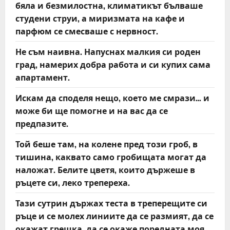
бяла и безмилостна, климатикът бълваше
студени струи, а миризмата на кафе и
парфюм се смесваше с нервност.
Не съм наивна. Напуснах малкия си роден
град, намерих добра работа и си купих сама
апартамент.
Искам да споделя нещо, което ме смрази… и
може би ще помогне и на вас да се
предпазите.
Той беше там, на колене пред този гроб, в
тишина, каквато само гробищата могат да
наложат. Белите цветя, които държеше в
ръцете си, леко трепереха.
Тази сутрин държах теста в треперещите си
ръце и се молех линиите да се размият, да се
окажат грешка, да се окаже поредната моя