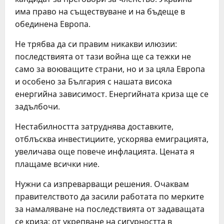
има право на съществуване и на бъдеще в
обединена Европа.
Не трябва да си правим никакви илюзии:
последствията от тази война ще са тежки не
само за воюващите страни, но и за цяла Европа
и особено за България с нашата висока
енергийна зависимост. Енергийната криза ще се
задълбочи.
Нестабилността затруднява доставките,
отблъсква инвестициите, ускорява емиграцията,
увеличава още повече инфлацията. Цената я
плащаме всички ние.
Нужни са изпреварващи решения. Очаквам
правителството да засили работата по мерките
за намаляване на последствията от задаващата
се криза: от укрепване на сигурността в