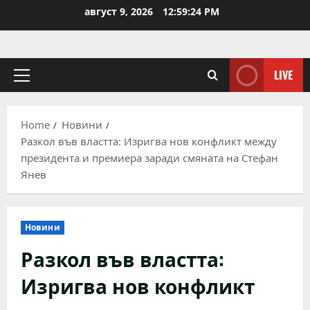
Skip
август 9, 2026
12:59:24 PM
to
content
LIVE
Primary
Menu
Home
Новини
Разкол във властта: Изригва нов конфликт между
президента и премиера заради смяната на Стефан
Янев
Новини
Разкол във властта:
Изригва нов конфликт