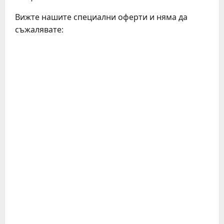
Вижте нашите специални оферти и няма да
съжалявате:
C
o
n
t
i
n
u
e