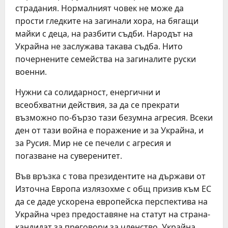
страдания. Нормалният човек не може да
прости гледките на загинали хора, на бягащи
майки с деца, на разбити съдби. Народът на
Украйна не заслужава такава съдба. Нито
почернените семейства на загиналите руски
военни.
Нужни са солидарност, енергични и
всеобхватни действия, за да се прекрати
възможно по-бързо тази безумна агресия. Всеки
ден от тази война е поражение и за Украйна, и
за Русия. Мир не се печели с агресия и
погазване на суверенитет.
Във връзка с това президентите на държави от
Източна Европа излязохме с общ призив към ЕС
да се даде ускорена европейска перспектива на
Украйна чрез предоставяне на статут на страна-
кандидат за преговори за членство. Украйна