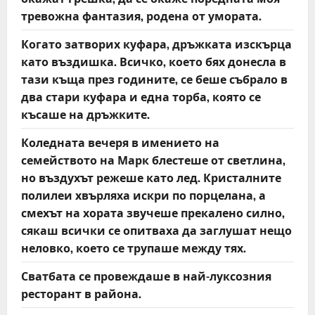
тревожна фантазия, родена от умората.
Когато затворих куфара, дръжката изскърца
като въздишка. Всичко, което бях донесла в
тази къща през годините, се беше събрало в
два стари куфара и една торба, която се
късаше на дръжките.
Коледната вечеря в имението на
семейството на Марк блестеше от светлина,
но въздухът режеше като лед. Кристалните
полилеи хвърляха искри по порцелана, а
смехът на хората звучеше прекалено силно,
сякаш всички се опитваха да заглушат нещо
неловко, което се трупаше между тях.
Сватбата се провеждаше в най-луксозния
ресторант в района.