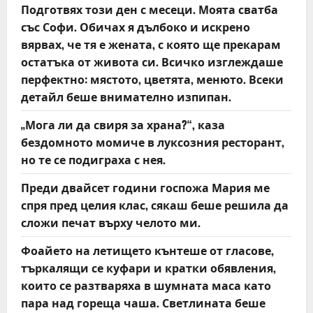
t
Подготвях този ден с месеци. Моята сватба
със Софи. Обичах я дълбоко и искрено
i
вярвах, че тя е жената, с която ще прекарам
o
остатъка от живота си. Всичко изглеждаше
перфектно: мястото, цветята, менюто. Всеки
n
детайл беше внимателно изпипан.
„Мога ли да свиря за храна?“, каза
бездомното момиче в луксозния ресторант,
но те се подиграха с нея.
Преди двайсет години госпожа Мария ме
спря пред целия клас, сякаш беше решила да
сложи печат върху челото ми.
Фоайето на летището кънтеше от гласове,
търкалящи се куфари и кратки обявления,
които се разтваряха в шумната маса като
пара над гореща чаша. Светлината беше