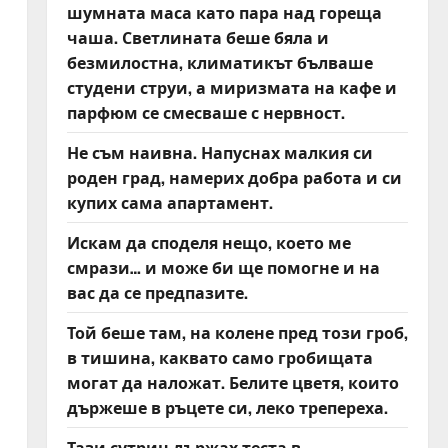
шумната маса като пара над гореща
чаша. Светлината беше бяла и
безмилостна, климатикът бълваше
студени струи, а миризмата на кафе и
парфюм се смесваше с нервност.
Не съм наивна. Напуснах малкия си
роден град, намерих добра работа и си
купих сама апартамент.
Искам да споделя нещо, което ме
смрази… и може би ще помогне и на
вас да се предпазите.
Той беше там, на колене пред този гроб,
в тишина, каквато само гробищата
могат да наложат. Белите цветя, които
държеше в ръцете си, леко трепереха.
Тази сутрин държах теста в