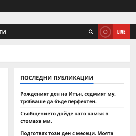
ТИ
LIVE
ПОСЛЕДНИ ПУБЛИКАЦИИ
Рожденият ден на Итън, седмият му,
трябваше да бъде перфектен.
Съобщението дойде като камък в
стомаха ми.
Подготвях този ден с месеци. Моята