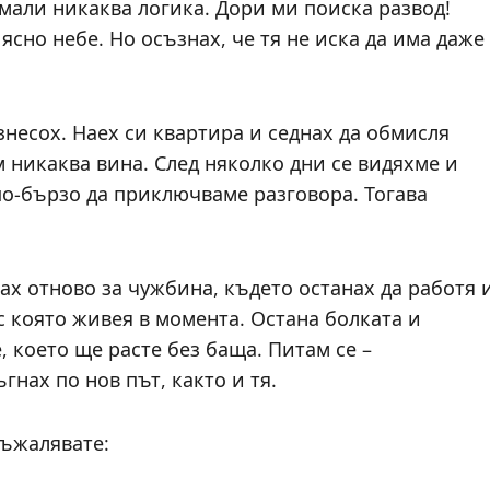
нямали никаква логика. Дори ми поиска развод!
ясно небе. Но осъзнах, че тя не иска да има даже
знесох. Наех си квартира и седнах да обмисля
м никаква вина. След няколко дни се видяхме и
а по-бързо да приключваме разговора. Тогава
нах отново за чужбина, където останах да работя 
с която живея в момента. Остана болката и
, което ще расте без баща. Питам се –
гнах по нов път, както и тя.
съжалявате: