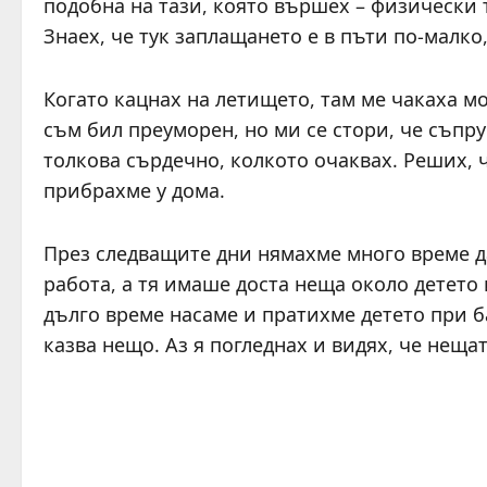
подобна на тази, която вършех – физически 
Знаех, че тук заплащането е в пъти по-малко
Когато кацнах на летището, там ме чакаха м
съм бил преуморен, но ми се стори, че съпр
толкова сърдечно, колкото очаквах. Реших, 
прибрахме у дома.
През следващите дни нямахме много време да
работа, а тя имаше доста неща около детето 
дълго време насаме и пратихме детето при ба
казва нещо. Аз я погледнах и видях, че неща