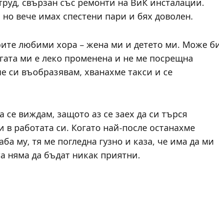
труд, свързан със ремонти на ВиК инсталации.
, но вече имах спестени пари и бях доволен.
оите любими хора – жена ми и детето ми. Може б
угата ми е леко променена и не ме посрещна
че си въобразявам, хванахме такси и се
 се виждам, защото аз се заех да си търся
и в работата си. Когато най-после останахме
ба му, тя ме погледна гузно и каза, че има да ми
та няма да бъдат никак приятни.