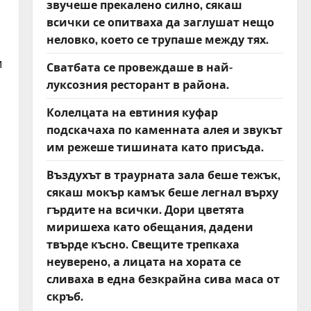
звучеше прекалено силно, сякаш
всички се опитваха да заглушат нещо
неловко, което се трупаше между тях.
и
Сватбата се провеждаше в най-
луксозния ресторант в района.
Колелцата на евтиния куфар
подскачаха по каменната алея и звукът
им режеше тишината като присъда.
Въздухът в траурната зала беше тежък,
сякаш мокър камък беше легнал върху
гърдите на всички. Дори цветята
миришеха като обещания, дадени
твърде късно. Свещите трепкаха
неуверено, а лицата на хората се
сливаха в една безкрайна сива маса от
скръб.