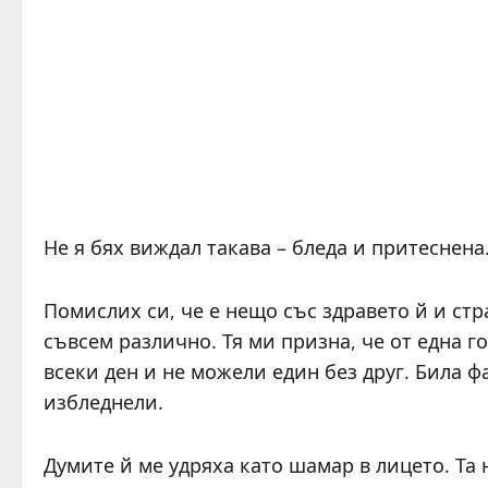
Не я бях виждал такава – бледа и притеснена
Помислих си, че е нещо със здравето й и ст
съвсем различно. Тя ми призна, че от една г
всеки ден и не можели един без друг. Била ф
избледнели.
Думите й ме удряха като шамар в лицето. Та 