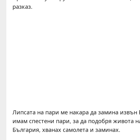
разказ.
Липсата на пари ме накара да замина извън Б
имам спестени пари, за да подобря живота н
България, хванах самолета и заминах.