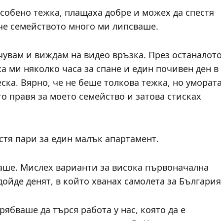
собено тежка, плащаха добре и можех да спестя
че семейството много ми липсваше.
 чувам и виждам на видео връзка. През останалот
а ми няколко часа за спане и един почивен ден в
ска. Вярно, че не беше толкова тежка, но уморат
го правя за моето семейство и затова стисках
стя пари за един малък апартамент.
аше. Мислех варианти за висока първоначална
дойде денят, в който хванах самолета за България
ябваше да търся работа у нас, която да е