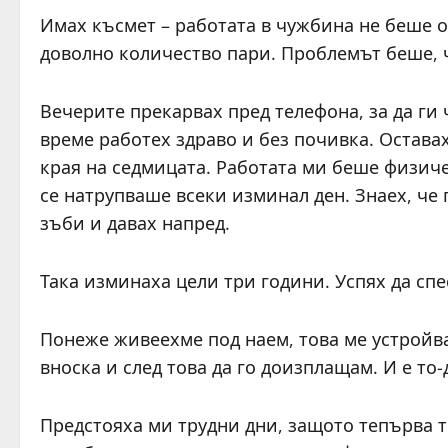
Имах късмет – работата в чужбина не беше о
доволно количество пари. Проблемът беше, 
Вечерите прекарвах пред телефона, за да ги
време работех здраво и без почивка. Оставах
края на седмицата. Работата ми беше физиче
се натрупваше всеки изминал ден. Знаех, че 
зъби и давах напред.
Така изминаха цели три години. Успях да спе
Понеже живеехме под наем, това ме устройв
вноска и след това да го доизплащам. И е то-
Предстояха ми трудни дни, защото тепърва тр