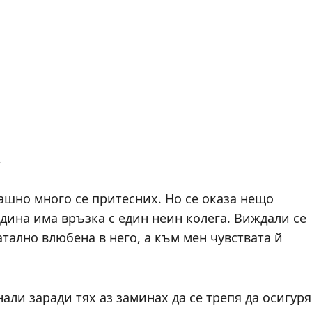
.
рашно много се притесних. Но се оказа нещо
одина има връзка с един неин колега. Виждали се
атално влюбена в него, а към мен чувствата й
нали заради тях аз заминах да се трепя да осигуря