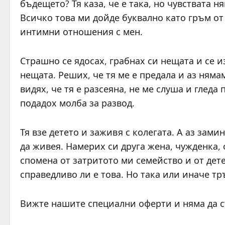
бъдещето? Тя каза, че е така, но чувствата 
Всичко това ми дойде буквално като гръм от 
интимни отношения с мен.
Страшно се ядосах, грабнах си нещата и се и
нещата. Реших, че тя ме е предала и аз няма
видях, че тя е разсеяна, не ме слуша и глед
подадох молба за развод.
Тя взе детето и заживя с колегата. А аз зами
да живея. Намерих си друга жена, чужденка, 
спомена от затритото ми семейство и от дете
справедливо ли е това. Но така или иначе тръ
Вижте нашите специални оферти и няма да 