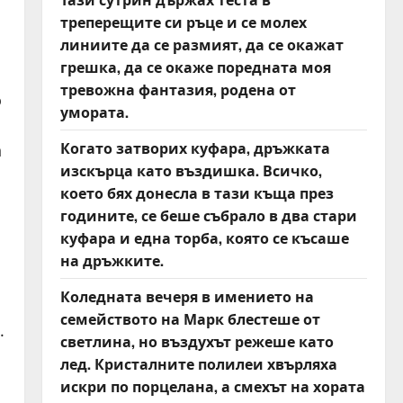
треперещите си ръце и се молех
линиите да се размият, да се окажат
грешка, да се окаже поредната моя
тревожна фантазия, родена от
о
умората.
Когато затворих куфара, дръжката
а
изскърца като въздишка. Всичко,
което бях донесла в тази къща през
годините, се беше събрало в два стари
куфара и една торба, която се късаше
на дръжките.
Коледната вечеря в имението на
семейството на Марк блестеше от
.
светлина, но въздухът режеше като
лед. Кристалните полилеи хвърляха
искри по порцелана, а смехът на хората