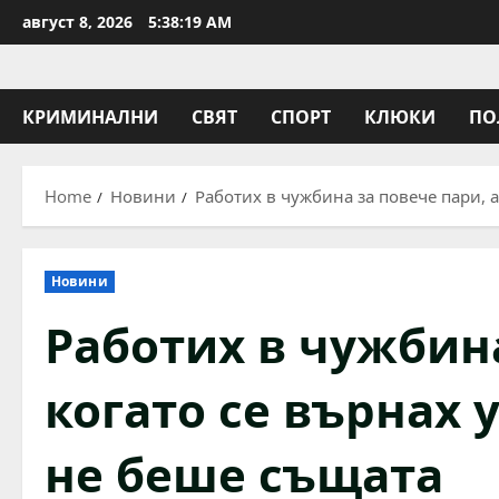
Skip
август 8, 2026
5:38:20 AM
to
content
КРИМИНАЛНИ
СВЯТ
СПОРТ
КЛЮКИ
ПО
Home
Новини
Работих в чужбина за повече пари, а
Новини
Работих в чужбина
когато се върнах у
не беше същата