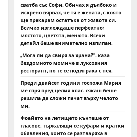
сватба със Софи. Обичах я дълбоко и
искрено вярвах, че тя е жената, с която
ще прекарам остатъка от живота си.
Всичко изглеждаше перфектно:
мястото, цветята, менюто. Всеки
детайл беше внимателно изпипан.
„Мога ли да свиря за храна?“, каза
бездомното момиче в луксозния
ресторант, но те се подиграха с нея.
Преди двайсет години госпожа Мария
ме спря пред целия клас, сякаш беше
решила да сложи печат върху челото
ми.
Фоайето на летището кънтеше от
гласове, търкалящи се куфари и кратки
обявления, които се разтваряха в